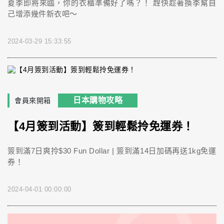
夏季即將來臨，你的衣櫃準備好了嗎？！ 趕快趁著換季幫自
己增添幾件新衣吧～
2024-03-29 15:33:55
日本購物攻略
會員來開箱
【4月簽到活動】簽到輕鬆拎免運券！
簽到滿7日爽拎$30 Fun Dollar | 簽到滿14日加碼再送1kg免運
券！
2024-04-01 00:00:00