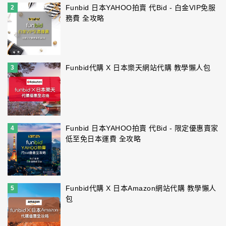
Funbid 日本YAHOO拍賣 代Bid - 白金VIP免服
2
務費 全攻略
Funbid代購 X 日本樂天網站代購 教學懶人包
3
Funbid 日本YAHOO拍賣 代Bid - 限定優惠賣家
4
低至免日本運費 全攻略
Funbid代購 X 日本Amazon網站代購 教學懶人
5
包