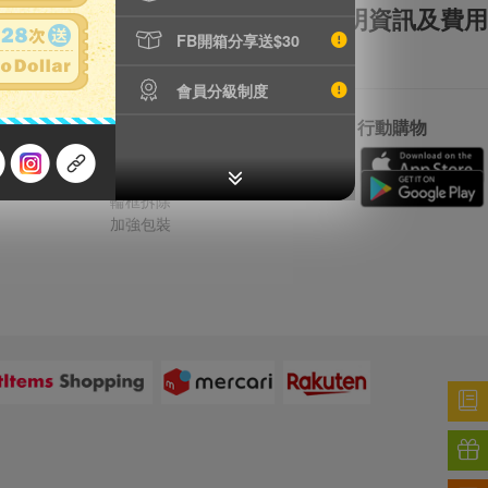
全額理賠
全透明資訊及費用
FB開箱分享送$30
會員分級制度
特別服務
行動購物
鐵壺漏水檢測
精品鑑定
輪框拆除
加強包裝