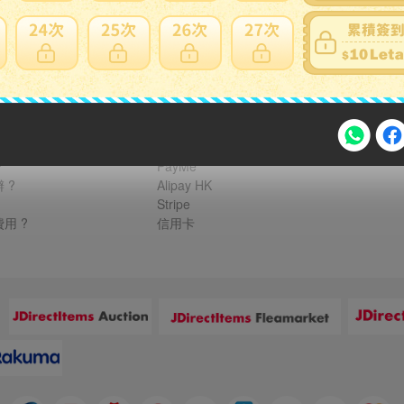
家寄錯全額處理
運送損壞
支付方式
FPS 轉數快 / Tap & Go 拍住賞 - FPS
銀行轉帳
?
PayMe
 ?
Alipay HK
注意事項
Stripe
用 ?
信用卡
2026年8月31日晚上23:59結束。
：
，逾期不得補簽。
放「$10 Letao Dollar」至會員帳戶中。
o Dollar」。