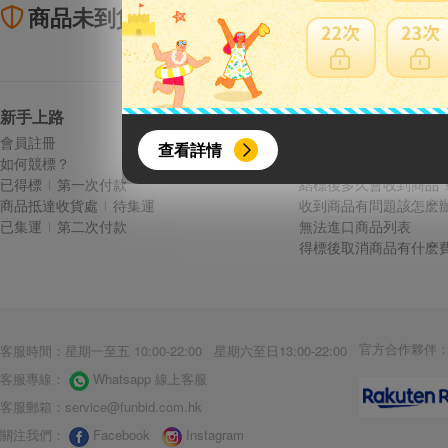
商品未到貨全額理賠
賣
新手上路
常見問題
{literal}
{/literal}
會員註冊
費用說明
查看詳情
如何競標？
議價方式與規則
已得標
第一次付款
結標後多久會收到商品 
商品抵達收貨處
待集運
收到商品有問題該怎麽辦
已集運
第二次付款
無法進口商品列表
得標後取消商品有什麽費
【8月簽到活動】
活動期間：
2026年8月1日上午00:00開始至
官方合作夥伴
客服時間：星期一至五 10:00-22:00 星期六至日13:00-22:00
每人單一帳號每日只可簽到1次
客服專線：
Whatsapp 線上客服
本月每完成簽到7次
，系統會即時發
客服郵箱：
service@funbid.com.hk
本月簽到活動最多可獲得「$40 Leta
關注我們：
Facebook
Instagram