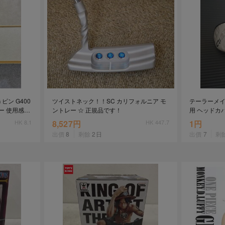
2026年8月31日晚上23:59結束。
，逾期不得補簽。
放「$10 Letao Dollar」至會員帳戶中。
o Dollar」。
，若要參加APP加碼活動，可掃瞄QRcode下載APP。
第30日之晚上23:59。
 ピン G400
ツイストネック！！SC カリフォルニア モ
テーラーメイ
ctItems Auction」、「日本商城代購」 「第一次付款」使用，可折抵服務費與
バー 使用感あ
ントレー ☆ 正規品です！
用 ヘッドカ
購買商品為「門票、優惠券、住宿券、禮券、儲值卡……等等」、48小時外付
HK 8.1
8,527円
HK 447.7
1円
訂單。
出價
8
剩餘
2日
出價
7
剩
，如因價格不符、缺貨、非Letao因素(退貨不會歸還)退單者，退回的Letao
或提前終止之權利，如有變更恕不另行通知，將以官網公告為準。