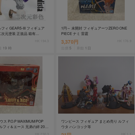
ィ GEAR5-III フィギュア
1円～ 未開封 フィギュアーツZERO ONE
二次元塗装 正規品 箱有
PIECE ナミ 雷霆
LUFFY 一番くじ Grandista
HK 194.3
3,370円
HK 176.9
餘
19 時
出價
5
剩餘
1日
ス P.O.P MAXIMUM/POP
ワンピース フィギュア まとめ売り ルフィ
E ルフィ＆エース 兄弟の絆 20th
ウタ ハンコック等
HK 230.3
21円
HK 1.1