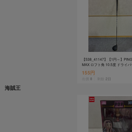
2026年8月1日上午00:00開始至
每人單一帳號每日只可簽到1次
本月每完成簽到7次
，系統會即時發
本月簽到活動最多可獲得「$40 Leta
會員需完成手機認證才可參加本活動
Letao Dollar使用規則：
Letao Dollar使用期限至發放後
【538_41147】【1円～】PING
Letao Dollar可於「JDire
MAX ロフト角 10.5度 ドライ
商品金額。
り
Letao Dollar不可用於
155円
款、類現金商品、日本寄日本之
出價
8
剩餘
2日
使用Letao Dollar之委託單
Dollar使用期限不會延長。
海賊王
Letao 保有所有變更、修改