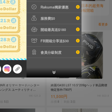
精彩開箱
(影片)海報控快看! 披頭四首登日本的超夯海
Rakuma獨家優惠
報+日本經典電影「大逃殺」海報開箱
服務費$0
看更多
開箱最高送$180
FB開箱分享送$30
會員分級制度
MAR オリマー ヤードハンター
綺麗/G430 LST 10.5°209gヘッド単品郵便
ンレングス ユーティリティ
物定形外/790円
品販売★
HK 121.3
11,500円
HK 603.8
剩餘
5日
出價
8
剩餘
3日