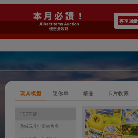
其他、18+
專享回饋
玩具模型
迷你車
精品
卡片收藏
TCG商店
毛絨玩具批量銷售商