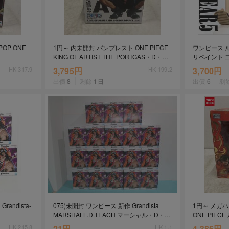
/POP ONE
1円～ 内未開封 バンプレスト ONE PIECE
ワンピース ルフ
KING OF ARTIST THE PORTGAS・D・
リペイント 
ACE
MONKEY D 
HK 317.9
3,795円
HK 199.2
3,700円
出價
8
剩餘
1日
出價
6
剩
ndista-
075)未開封 ワンピース 新作 Grandista
1円～ メガハウ
MARSHALL.D.TEACH マーシャル・D・テ
ONE PIEC
-Ⅲ】ティーチ
ィーチ 18体 まとめ プライズ/フィギュア/バ
LIMITED Ver.
HK 215.8
21円
HK 1.1
4,386円