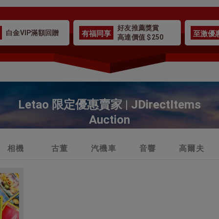
好友推薦獎賞
有福同享
至激優
白金VIP滿額回贈
高達價值 $250
Letao 限定優惠賣家 | JDirectItems
Auction
相機
古董
汽機車
音響
高爾夫