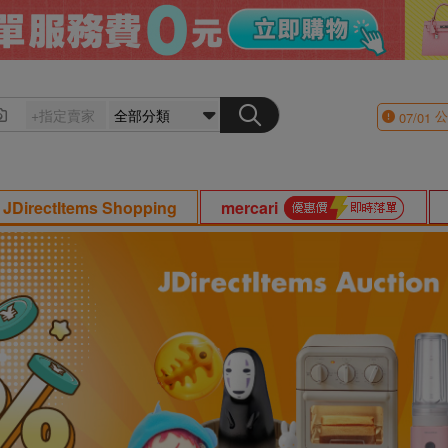
公
07/01
JDirectItems Shopping
mercari