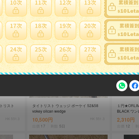
衣啊! tutuheat既保暖又具時
買來好增值！古錢幣「龍銀」
／ タイトリスト
タイトリスト ウェッジ ボーケイ 52&58
１円★ORLI
注意事項
vokey oilcan wedge
BLACK ワ
U7(SR) 単
HK 551.3
10,500円
HK 551.3
2,310円
出價
17
剩餘
5日
出價
12