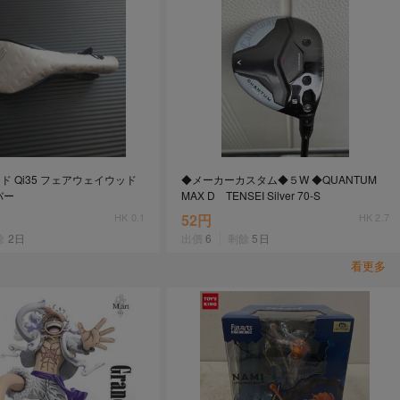
ド Qi35 フェアウェイウッド
◆メーカーカスタム◆５W ◆QUANTUM
バー
MAX D TENSEI Silver 70-S
HK 0.1
52円
HK 2.7
餘
2日
出價
6
剩餘
5日
看更多