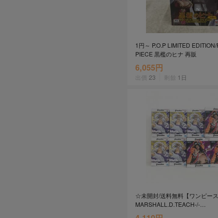
1円～ P.O.P LIMITED EDITION
PIECE 黒檻のヒナ 再販
6,055円
出價
23
剩餘
1日
☆未開封/送料無料【ワンピース Gra
MARSHALL.D.TEACH-/-
MONKEY.D.LUFFY GEAR5
4,110円