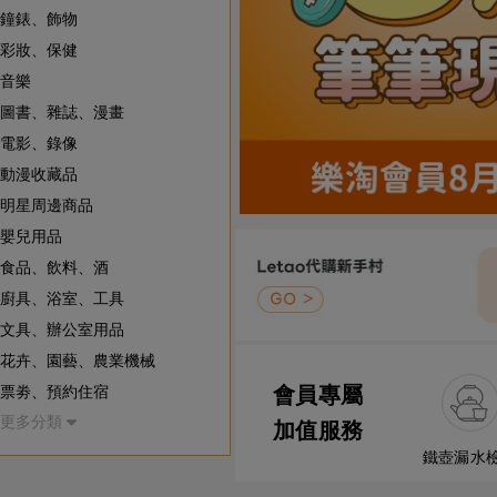
鐘錶、飾物
彩妝、保健
音樂
圖書、雜誌、漫畫
電影、錄像
動漫收藏品
明星周邊商品
嬰兒用品
食品、飲料、酒
廚具、浴室、工具
文具、辦公室用品
花卉、園藝、農業機械
票劵、預約住宿
會員專屬
更多分類
寵物用品、昆蟲/動物
加值服務
房地產
鐵壺漏水
慈善事業