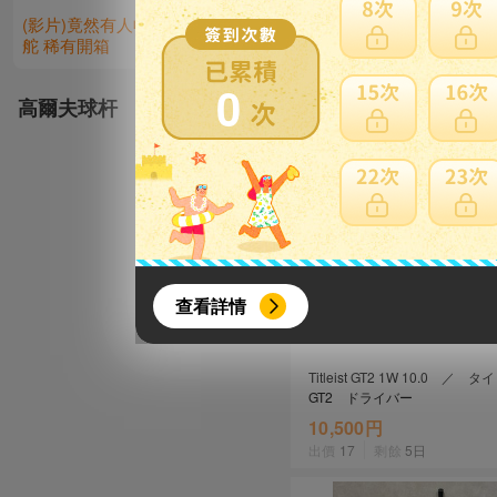
(影片)竟然有人收藏這個!! 50年歷史帆船大船
天涼就是要穿發熱
舵 稀有開箱
尚感
0
高爾夫球杆
{literal}
{/literal}
查看詳情
Titleist GT2 1W 10.0 
GT2 ドライバー
10,500円
出價
17
剩餘
5日
【8月簽到活動】
活動期間：