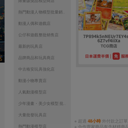
限量版獎品模型商店
熱門動漫人物模型批量銷售店
動漫人偶和遊戲店
公仔和遊戲整批销售店
最新的玩具店
品牌商品和玩具商店
中古格安玩具強化店
動漫小物專賣店
人氣動漫模型店
少年漫畫・美少女模型 批量精品店
大量批發玩具店
※ 超過
48小時
外付款之訂
※ 合作賣家商品有含材積
熱門動漫模型店