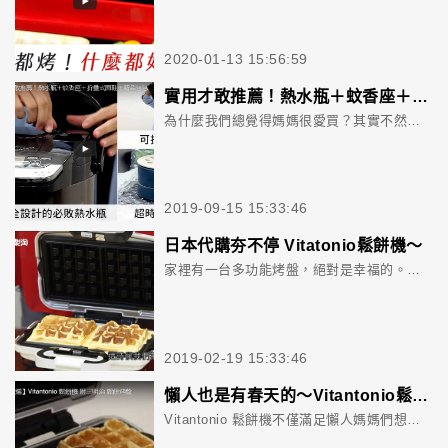
2020-01-13 15:56:59
實用才敢推薦！熱水瓶＋蚊香座＋折疊式雨鞋＋精品包包
為什麼我們總覺得媽媽很愛買？其實不然，因為媽媽總是為了讓家人的生活更便利，而去購買各式生活用品。實用，當然是第一要件，再來就是實惠了，如果兩者兼具，那肯定是媽媽必敗商品了。來看看平台會員Joy，這次買了什麼?
2019-09-15 15:33:46
日本代購夯不停 Vitatonio鬆餅機～
家裡有一台多功能烤盤，絕對是幸福的。這款深受歡迎的Vitatonio鬆餅機，操作非常簡單，而且有12種烤盤造型，爸媽跟著小孩一起製作，親子感情無形中也大大增溫。
2019-02-19 15:33:46
懶人也是有春天的～Vitantonio鬆餅機 操作便利還可以做熱壓吐司
Vitantonio 鬆餅機不僅滿足懶人媽媽們想省事又想做好料給小孩吃的雙重需求，可以更換烤盤設計，想做鬆餅或時下最夯的熱壓土司，都好輕鬆。