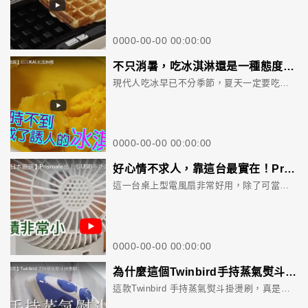
0000-00-00 00:00:00
不只消暑，吃冰淇淋還是一種態度！貝印KAI冰淇淋機讓你掌握吃冰的健康事
現代人吃冰早已不分季節，夏天一定要吃冰消暑，冬天也不放過。但市售冰淇淋的來源無法掌控，自己做最安心了。
0000-00-00 00:00:00
好心情不求人，靠這台最實在！Prismate USB多功能風扇 加點精油讓你隨時都香香的～
這一台桌上型電風扇非常好用，除了可當涼風扇外，還有擴香功能，滴上幾滴自己喜歡的味道精油，就能產生香氛噴霧，讓自己隨時隨地處於令人愉悅的環境，上班也開心。
0000-00-00 00:00:00
為什麼這個Twinbird手持蒸氣熨斗在日本可以狂賣300萬台？
這款Twinbird 手持蒸氣熨斗掛燙刷，真是男性必備啊！它有兩倍蒸氣量，可以讓你快速燙衣，穿上直挺挺的襯衫，不帥都不行啊！此外，它還有三種刷頭，可以清潔沙發、毛料外套上的難搞灰塵，也是家庭生活必備家電。