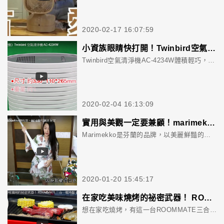
2020-02-17 16:07:59
小資族眼睛快打開！Twinbird空氣清淨機CP值高 空氣粉塵異味輕鬆被K.O.
Twinbird空氣清淨機AC-4234W體積輕巧，只有1.9公斤，但卻能快速去除空氣中粉塵和異味，而且價格非常實在，只要1,000元出頭，非常適合小家庭、或是自己租屋的小資族入手。
2020-02-04 16:13:09
實用與美觀一定要兼顧！marimekko抱枕套、Iris Ohyama輕量吸塵器
Marimekko是芬蘭的品牌，以美麗鮮豔的罌粟花色和環境友善的製作過程著稱。亮眼的抱枕套讓家中活潑了起來，而且日本網路上賣的比台灣便宜許多，從此以後要買東西都先上平台查價錢就變成了習慣；而日本國民品牌Iris Ohyama出的這款吸塵器更是高CP值，且外型簡單美觀，放在家中任何一處都不顯突兀。
2020-01-20 15:45:17
在家吃美味燒烤的祕密武器！ ROOMMATE三合一電烤盤 最懂你的心
想在家吃燒烤，有這一台ROOMMATE三合一電烤盤就搞定，共有平盤、燒烤盤、章魚燒烤盤三種烤盤，想吃什麼就烤什麼，其中章魚燒烤盤還可以拿來烤小孩最愛的雞蛋糕，可輕易滿足大人小孩的味蕾。此外，這個烤盤好清洗又易收納，非常適合家庭使用。