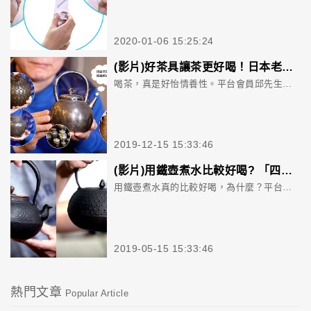
2020-01-06 15:25:24
(影片)好茶具讓茶更好喝！日本老銀壺、老錫罐與外出型籐編茶箱開箱
喝茶，真是好怡情養性。平台會員邱先生，不只喝茶，也收集各式茶具。這次他為大家開箱了來自日本的銀製茶壺，外型洗鍊簡單，把手部位還設計不過熱功能，兼具美觀與實用。另外，茶具控一定要仔細看了，邱先生在開箱之外，也把平時收藏的好貨也搬出來了，錯過就是你的損失了！
2019-12-15 15:33:46
(影片)用鐵壺煮水比較好喝? 「四方雲龍府」鐵壺開箱+南部與京都鐵器差異比較
用鐵壺煮水真的比較好喝，為什麼？平台會員許先生在這次開箱「四方雲龍府」鐵壺的機會中，特別為我們介紹，他指出因為鐵壺含有二甲鐵納，可以軟化水質，煮水時可以提升沸點到100度以上，適合沖泡高山型茶葉如鐵觀音；再者鐵壺還可以釋放鐵離子，對人體有益。而提到鐵器，京都鐵器與南部鐵器大家比較熟悉，兩者又有何差別呢？充滿知識的開箱，千萬別錯過了。
2019-05-15 15:33:46
熱門文章
Popular Article