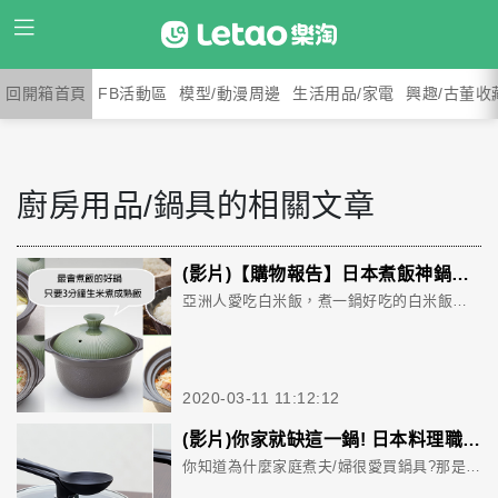
回開箱首頁
FB活動區
模型/動漫周邊
生活用品/家電
興趣/古董收
廚房用品/鍋具的相關文章
(影片)【購物報告】日本煮飯神鍋「時短釜」 3分鐘生米煮成熟飯測試報告
亞洲人愛吃白米飯，煮一鍋好吃的白米飯成了每位下廚者最重要且基本的廚藝要求。要煮出粒粒分明又飽滿的白米飯，除了在洗米階段就有一定眉角外，挑選一只好的煮飯鍋更是關鍵。多數人講究方便而用電子鍋，但土鍋煮飯好吃，容錯率低，也不用時時刻刻去關心火的狀況，非常適合家庭使用。【樂淘購物報告】請來料理達人花花，要來測試日本現在正流行的「時短釜」，是否真的那麼好用，竟然只要3分鐘，就可以把生米煮成熟飯......
2020-03-11 11:12:12
(影片)你家就缺這一鍋! 日本料理職人研發「美虎鍋」 貼心的設計細節太實用了
你知道為什麼家庭煮夫/婦很愛買鍋具?那是因為有一只好鍋，真的會讓人上天堂啊。但好鍋不好找，不僅要用的順手，還要功能齊全強大。平台會員Jason這次要分享來自日本的「美虎鍋」，這是由日本「料理的鐵人」五十嵐美幸所研究而成，「美虎」之名來自日文的美麗又有火力之意。美虎鍋特色就在於輕巧，但底部較厚實又有導熱圈，所以只要用1/3火力，就可以煮出一般料理，非常好用。而且它還有很多設計小細節…..