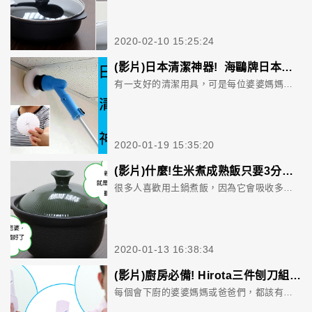
2020-02-10 15:25:24
(影片)日本清潔神器! 海鷗牌日本電動清潔刷組專攻難搞細縫
有一支好的清潔用具，可是每位婆婆媽媽清潔家務最在意的事了。這次平台會員Jason要開箱的是來自海鷗牌的日本電動清潔刷組，全長112公分，剛好的長度可以拿來刷較高難清潔之處，施力也不致於過度困難。共附大、小兩種刷頭，小刷頭對牆縫、馬桶內側等難以清潔之處，攻效非常好，大刷頭自然便於大面積刷洗。快來看看精彩內容吧。
2020-01-19 15:35:20
(影片)什麼!生米煮成熟飯只要3分鐘 「時短釜」好讚 不買這個土鍋對不起老婆
很多人喜歡用土鍋煮飯，因為它會吸收多餘水份，所以米吃起來會比較Q彈!但「時短釜」這款土鍋也太厲害了，竟然只要3分鐘就可以把生米煮成熟飯，而且米還不用浸泡，這…..傑克，太神奇了吧。究竟是為什麼呢?來看看平台會員Jason分享。
2020-01-13 16:38:34
(影片)廚房必備! Hirota三件刨刀組 大如高麗菜小如蒜頭 一次解決
每個會下廚的婆婆媽媽或爸爸們，都該有一組好用的刨刀組，一次解決所有需要刨絲的各種食材或水果。來自日本的Hirota「三件刨刀組」，一組內有三款尺寸不同的刨刀，大尺寸可以直接刨半顆大小的高麗菜，小尺寸可以將蒜頭刨成薄片，至於另一款拿來削水果皮，非常好用。怎麼使用呢?快來看影片。