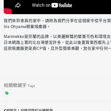
我們來到會員的家中，請她為我們分享在這個家中從平台買回來
Iris Ohyama輕量吸塵器。
Marimekko是芬蘭的品牌，以美麗鮮豔的罌粟花色和環
日本網路上賣的比台灣便宜許多，從此以後要買東西都先上平台查
這款吸塵器更是高CP值，且外型簡單美觀，放在家中任何
相關關鍵字
Tags
超懷念！兒時回憶紅白機開箱...