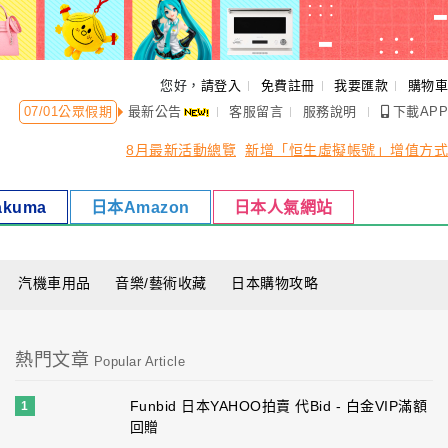
您好，
請登入
免費註冊
我要匯款
購物車
07/01
公眾假期
最新公告
客服留言
服務說明
下載APP
8月最新活動總覽
新增「恒生虛擬帳號」增值方式
akuma
日本Amazon
日本人氣網站
汽機車用品
音樂/藝術收藏
日本購物攻略
熱門文章
Popular Article
Funbid 日本YAHOO拍賣 代Bid - 白金VIP滿額
1
回贈