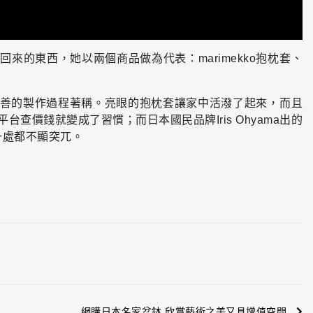
的東西，她以兩個商品做為代表：marimekko抱枕套、
境友善的製作過程著稱。亮眼的抱枕套讓家中活潑了起來，而且
價錢就變成了習慣；而日本國民品牌Iris Ohyama出的
一處都不顯突兀。
網購日本名家盆鉢 欣賞藝術之美又具增值空間...