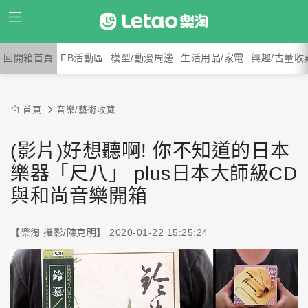
回開箱首頁
FB活動區
模型/動漫周邊
生活用品/家電
興趣/古董收
首頁
音樂/藝術收藏
(影片)好想聽啊! 你不知道的日本
樂器「尺八」 plus日本大師級CD
與和尚音樂開箱
【樂淘 攝影/陳克明】 2020-01-22 15:25:24