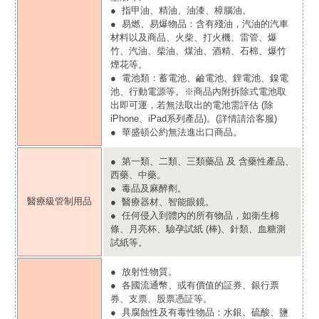
● 指甲油、精油、油漆、樟腦油。
● 易燃、易爆物品：含有殘油，汽油的汽車
材料以及商品、火柴、打火機、雷管、爆
竹、汽油、柴油、煤油、酒精、石棉、爆竹
煙花等。
● 電池類：蓄電池、鹼電池、鋰電池、鎳電
池、行動電源等。※商品內附拆除式電池取
出即可運，若無法取出的電池需評估 (除
iPhone、iPad系列產品)。(詳情請洽客服)
● 華盛頓公約無法進出口商品。
● 第一類、二類、三類藥品 及 含藥性產品、
西藥、中藥。
● 毒品及麻醉劑。
醫療級管制用品
● 醫療器材、
智能眼鏡。
● 任何侵入到體內的所有物品，如
衛生棉
條、月亮杯、驗孕試紙 (棒)、針類、血糖測
試紙等。
● 放射性物質。
● 各國流通幣、或有價值的証券、銀行票
券、支票、股票憑証等。
● 具腐蝕性及有毒性物品：水銀、硫酸、鹽