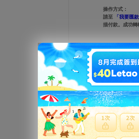
操作方式：
請至
「我要匯款
描付款。成功轉
若使用手機版 或
操作方式：
請至
「我要匯款
內轉數快 App
「轉數快」(FPS
使用本地 e-ban
匯豐銀行－FP