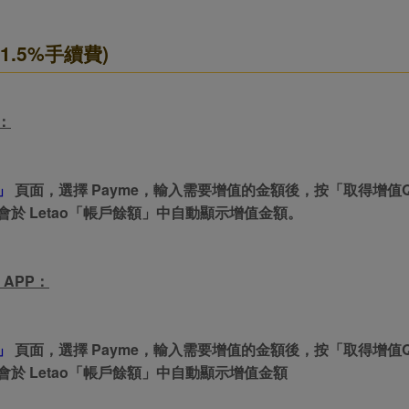
2026年8月31日晚上23:59結束。
，逾期不得補簽。
 (1.5%手續費)
放「$10 Letao Dollar」至會員帳戶中。
o Dollar」。
，若要參加APP加碼活動，可掃瞄QRcode下載APP。
：
第30日之晚上23:59。
ctItems Auction」、「日本商城代購」 「第一次付款」使用，可折抵服務費與
」
頁面，選擇 Payme，輸入需要增值的金額後，按「取得增值QR 
於 Letao「帳戶餘額」中自動顯示增值金額。
購買商品為「門票、優惠券、住宿券、禮券、儲值卡……等等」、48小時外付
訂單。
，如因價格不符、缺貨、非Letao因素(退貨不會歸還)退單者，退回的Letao
 APP：
或提前終止之權利，如有變更恕不另行通知，將以官網公告為準。
」
頁面，選擇 Payme，輸入需要增值的金額後，按「取得增值QR 
於 Letao「帳戶餘額」中自動顯示增值金額