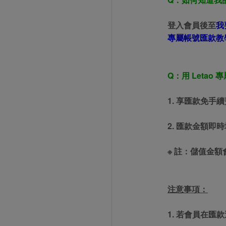
登入會員後至
我
專屬帳號匯款教
Q：用 Letao
1. 享匯款免手
2. 匯款金額
※ 註：儲值金
注意事項：
1. 若會員在匯