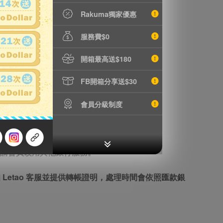
Rakuma獨家優惠
服務費$0
開箱最高送$180
低為 HK$0.5。詳情：
DBS bank charge
FB開箱分享送$30
額外收取 0.8% 銀行手續費）
會員分級制度
務，請會員改用其他銀行服務。
知 Letao 客服並提供轉帳證明，處理時間會依照匯款銀