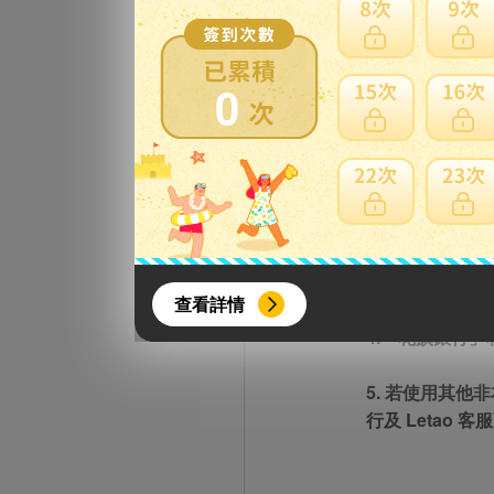
恆生銀行－FP
中國銀行－FP
0
注意事項：
1. 若使用「轉數
2. 每日交易上限
{literal}
{/literal}
3. 「轉數快」(F
查看詳情
4.「花旗銀行」
5. 若使用其他
行及 Letao 
【8月簽到活動】
活動期間：