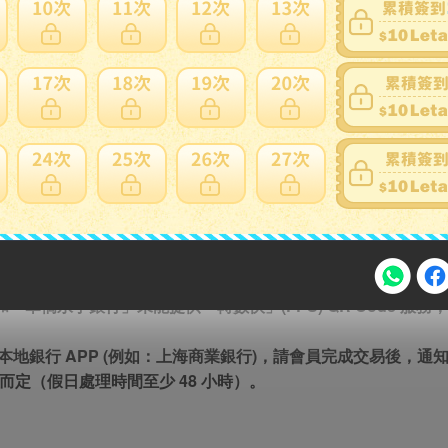
S轉帳教學
S轉帳教學
快」(FPS) 增值，系統會自動產生額外 0.8% 銀行手續費。單筆最
為 HK$10,000。（單筆最多可交易 HK$9,920，請留意系統會
PS) QR Code 掃描可支援 Tap & Go「拍住賞」支付方式。
和「華僑永亨銀行」未能提供「轉數快」(FPS) QR Code 服
注意事項
非本地銀行 APP (例如：上海商業銀行)，請會員完成交易後，通
客服而定（假日處理時間至少 48 小時）。