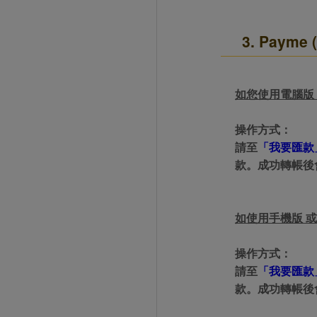
2026年8月1日上午00:00開始至
每人單一帳號每日只可簽到1次
3. Payme
本月每完成簽到7次
，系統會即時發
本月簽到活動最多可獲得「$40 Leta
會員需完成手機認證才可參加本活動
如您使用電腦版
Letao Dollar使用規則：
操作方式：
Letao Dollar使用期限至發放後
Letao Dollar可於「JDire
請至
「我要匯款
商品金額。
款。成功轉帳後會
Letao Dollar不可用於
款、類現金商品、日本寄日本之
使用Letao Dollar之委託單
Dollar使用期限不會延長。
如使用手機版 或
Letao 保有所有變更、修改
操作方式：
請至
「我要匯款
款。成功轉帳後會