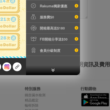
Rakuma獨家優惠
服務費$0
開箱最高送$180
FB開箱分享送$30
會員分級制度
全額理賠
全透明資訊及費用
特別服務
行動購物
鐵壺漏水檢測
精品鑑定
輪框拆除