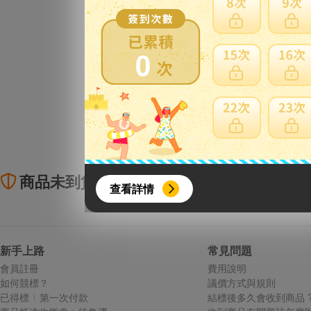
0
{literal}
{/literal}
商品未到貨全額理賠
賣
查看詳情
新手上路
常見問題
會員註冊
費用說明
如何競標？
議價方式與規則
【8月簽到活動】
已得標
第一次付款
結標後多久會收到商品 
活動期間：