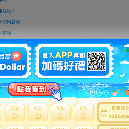
送出 ?
調整與處理
關處理
關處理
無法順利運送
留言
需告知我們(此為匿名建議我們無法回覆您)