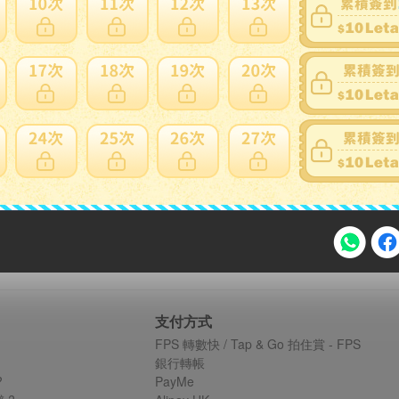
家寄錯全額處理
運送損壞
注意事項
支付方式
FPS 轉數快 / Tap & Go 拍住賞 - FPS
銀行轉帳
?
PayMe