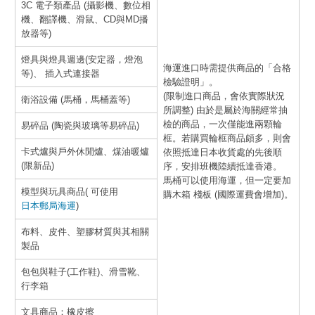
3C 電子類產品 (攝影機、數位相
機、翻譯機、滑鼠、CD與MD播
放器等)
燈具與燈具週邊(安定器，燈泡
海運進口時需提供商品的「合格
等)、 插入式連接器
檢驗證明」。
(限制進口商品，會依實際狀況
衛浴設備 (馬桶，馬桶蓋等)
所調整) 由於是屬於海關經常抽
檢的商品，一次僅能進兩顆輪
易碎品 (陶瓷與玻璃等易碎品)
框。若購買輪框商品頗多，則會
卡式爐與戶外休閒爐、煤油暖爐
依照抵達日本收貨處的先後順
(限新品)
序，安排班機陸續抵達香港。
馬桶可以使用海運，但一定要加
模型與玩具商品( 可使用
購木箱 棧板 (國際運費會增加)。
日本郵局海運
)
布料、皮件、塑膠材質與其相關
製品
包包與鞋子(工作鞋)、滑雪靴、
行李箱
文具商品：橡皮擦