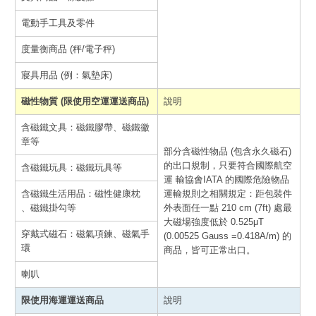
電動手工具及零件
度量衡商品 (秤/電子秤)
寢具用品 (例：氣墊床)
磁性物質 (限使用空運運送商品)
說明
含磁鐵文具：磁鐵膠帶、磁鐵徽
章等
部分含磁性物品 (包含永久磁石)
的出口規制，只要符合國際航空
含磁鐵玩具：磁鐵玩具等
運 輸協會IATA 的國際危險物品
含磁鐵生活用品：磁性健康枕
運輸規則之相關規定：距包裝件
、磁鐵掛勾等
外表面任一點 210 cm (7ft) 處最
大磁場強度低於 0.525μT
穿戴式磁石：磁氣項鍊、磁氣手
(0.00525 Gauss =0.418A/m) 的
環
商品，皆可正常出口。
喇叭
限使用海運運送商品
說明