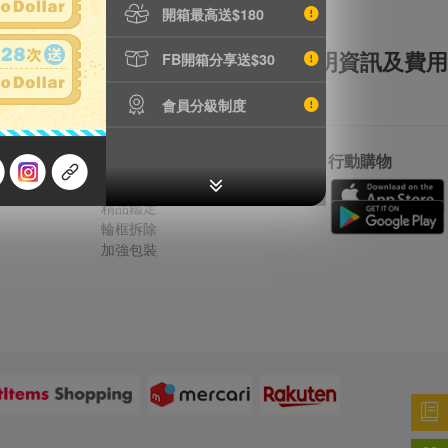
開箱最高送$180
全額理賠
全透明資訊及費用
FB開箱分享送$30
會員分級制度
特別服務
行動購物
鐵壺漏水檢測
精品鑑定
輪框拆除
加強包裝