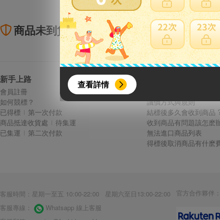
商品未到貨全額理賠
賣
{literal}
{/literal}
新手上路
常見問題
查看詳情
會員註冊
費用說明
如何競標？
議價方式與規則
已得標
第一次付款
結標後多久會收到商品 
商品抵達收貨處
待集運
收到商品有問題該怎麽辦
已集運
第二次付款
無法進口商品列表
得標後取消商品有什麽費
【8月簽到活動】
活動期間：
2026年8月1日上午00:00開始至
每人單一帳號每日只可簽到1次
官方合作夥伴
客服時間：星期一至五 10:00-22:00 星期六至日13:00-22:00
本月每完成簽到7次
，系統會即時發
客服專線：
Whatsapp 線上客服
本月簽到活動最多可獲得「$40 Leta