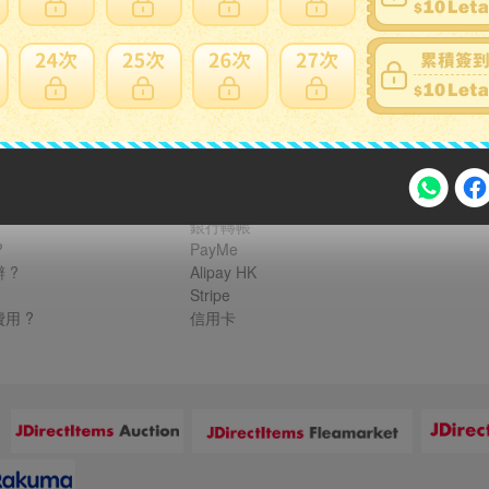
家寄錯全額處理
運送損壞
支付方式
FPS 轉數快 / Tap & Go 拍住賞 - FPS
銀行轉帳
?
PayMe
注意事項
 ?
Alipay HK
Stripe
用 ?
信用卡
2026年8月31日晚上23:59結束。
，逾期不得補簽。
：
放「$10 Letao Dollar」至會員帳戶中。
o Dollar」。