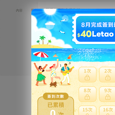
親愛的樂淘會員您好：
內容
為提升交易安全及系統維護作業，DBS專屬匯
維護期間如有匯款需求，請先改以 恆生
系統恢復正常後將另行公告通知。
如有任何問題，歡迎透過客服留言或聯絡
感謝您的支持與配合！
0