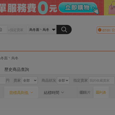
公
07/01
烏冬面丶烏冬
歷史商品查詢
円
賣家
商品狀況
指定賣家
競標高到低
結標時間
圖片
列表