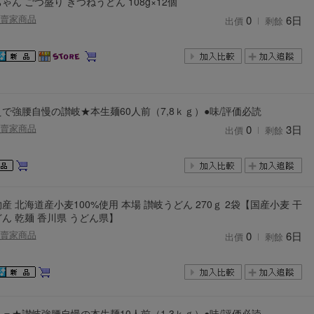
ゃん ごつ盛り きつねうどん 108g×12個
賣家商品
0
6日
出價
剩餘
で強腰自慢の讃岐★本生麺60人前（7,8ｋｇ）●味/評価必読
賣家商品
0
3日
出價
剩餘
産 北海道産小麦100%使用 本場 讃岐うどん 270ｇ 2袋【国産小麦 干
ん 乾麺 香川県 うどん県】
賣家商品
0
6日
出價
剩餘
＝★讃岐強腰自慢の本生麺10人前（1,3ｋｇ）●味/評価必読