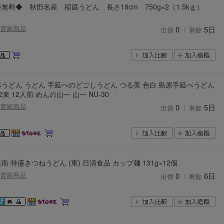
無料◆ 秋田名産 稲庭うどん 長さ18cm 750g×2（1.5kｇ）
2026年8月31日晚上23:59結束。
，逾期不得補簽。
賣家商品
0
5日
出價
剩餘
放「$10 Letao Dollar」至會員帳戶中。
o Dollar」。
，若要參加APP加碼活動，可掃瞄QRcode下載APP。
うどん うどん 手延べのどごしうどん つる美 色白 島原手延べうどん
第30日之晚上23:59。
12束 12人前 めんの山一 山一 NU-30
ctItems Auction」、「日本商城代購」 「第一次付款」使用，可折抵服務費與
賣家商品
0
5日
出價
剩餘
購買商品為「門票、優惠券、住宿券、禮券、儲值卡……等等」、48小時外付
訂單。
，如因價格不符、缺貨、非Letao因素(退貨不會歸還)退單者，退回的Letao
或提前終止之權利，如有變更恕不另行通知，將以官網公告為準。
衛 特盛きつねうどん (東) 日清食品 カップ麺 131g×12個
賣家商品
0
6日
出價
剩餘