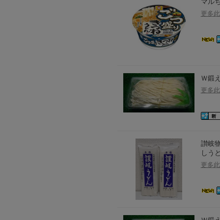
マルち
更多此
Ｗ鍛え
更多此
讃岐物
しうど
更多此
Ｗ鍛え