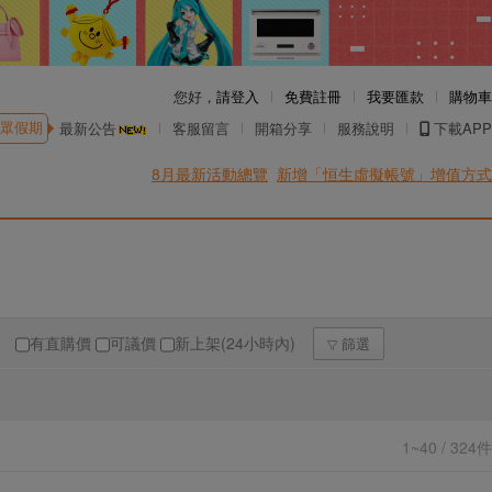
您好，
請登入
免費註冊
我要匯款
購物車
眾假期
最新公告
客服留言
開箱分享
服務說明
下載APP
8月最新活動總覽
新增「恒生虛擬帳號」增值方式
有直購價
可議價
新上架(24小時內)
篩選
1~40 / 324件