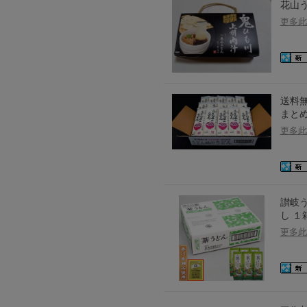
花山
更多此
送料無
まとめ
更多此
讃岐う
し １
更多此