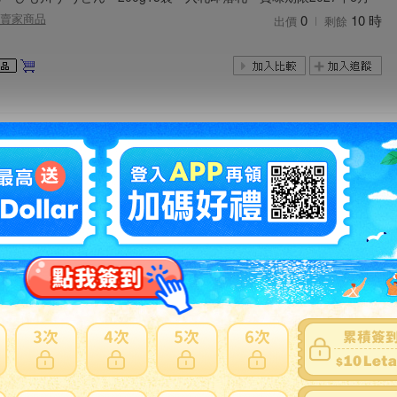
賣家商品
0
10 時
出價
剩餘
 ひも川うどん 200g15袋 1箱
賣家商品
0
5日
出價
剩餘
どん セット 各200g 計4袋 川田製麺 日清製粉ウェルナ
賣家商品
0
5 時
出價
剩餘