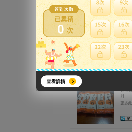
【男麺
更多此
0
【男麺
更多此
{literal}
{/literal}
查看詳情
須坂市
月
更多此
【8月簽到活動】
活動期間：