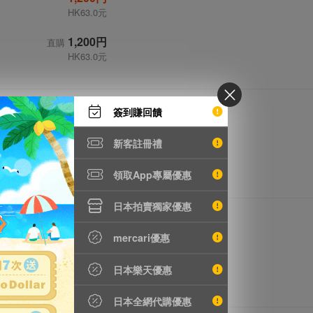
HK63.0元
1,200円
直購
HK63.0元
1,200円
簽到賺回饋
HK63.0元
新客註冊禮
1,200円
直購
HK63.0元
領取App專屬優惠
日本拍賣獨家優惠
950円
HK49.9元
mercari優惠
950円
直購
日本樂天優惠
HK49.9元
日本全網代購優惠