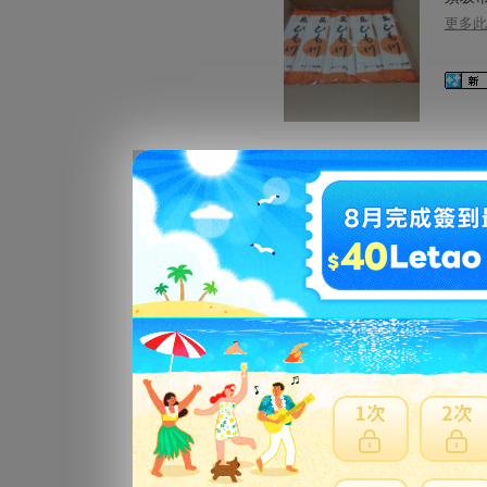
更多此
須坂市
更多此
讃岐う
更多此