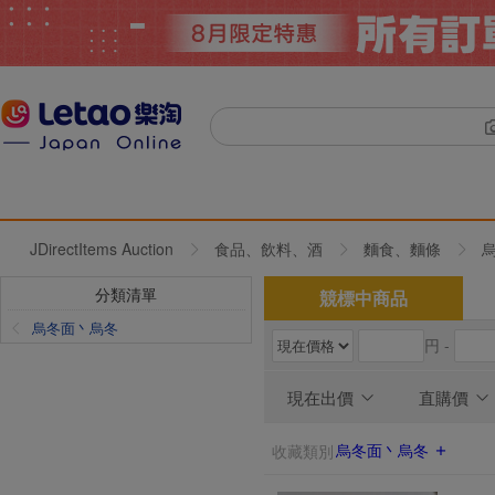
JDirectItems Auction
食品、飲料、酒
麵食、麵條
分類清單
競標中商品
烏冬面丶烏冬
円 -
現在出價
直購價
烏冬面丶烏冬
收藏類別