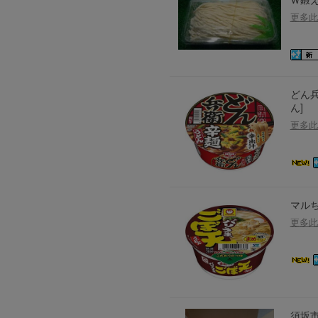
更多此
どん兵
ん]
更多此
マルち
更多此
須坂市