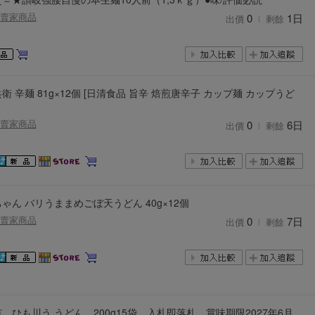
賣家商品
0
1日
出價
剩餘
衛 辛麺 81g×12個 [日清食品 旨辛 焙煎唐辛子 カップ麺 カップうど
賣家商品
0
6日
出價
剩餘
ゃん バリうままめごぼ天うどん 40g×12個
賣家商品
0
7日
出價
剩餘
 ひも川う うどん 200g15袋 入札即落札 賞味期限2027年6月