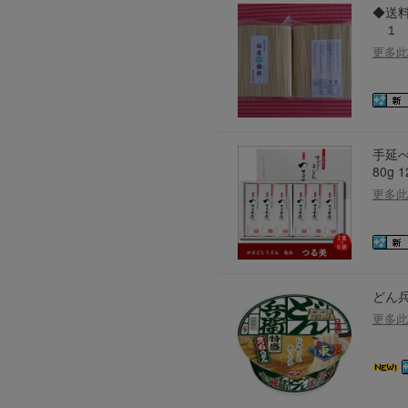
◆送料
2026年8月1日上午00:00開始至
１
每人單一帳號每日只可簽到1次
更多此
本月每完成簽到7次
，系統會即時發
本月簽到活動最多可獲得「$40 Leta
會員需完成手機認證才可參加本活動
Letao Dollar使用規則：
手延べ
Letao Dollar使用期限至發放後
80g 
Letao Dollar可於「JDire
更多此
商品金額。
Letao Dollar不可用於
款、類現金商品、日本寄日本之
使用Letao Dollar之委託單
Dollar使用期限不會延長。
Letao 保有所有變更、修改
どん兵
更多此