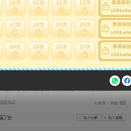
】強腰自慢讃岐*本生麺40人前+ぶっかけ醤油２本●評価必読
賣家商品
0
16 時
出價
剩餘
】強腰自慢の讃岐*本生麺80人前(650g×16ｐ)●味/評価必読
賣家商品
0
1日
出價
剩餘
 山岸 ひも川 200g5袋 入札即落札 400円 賞味期限2027年6
注意事項
賣家商品
0
3日
出價
剩餘