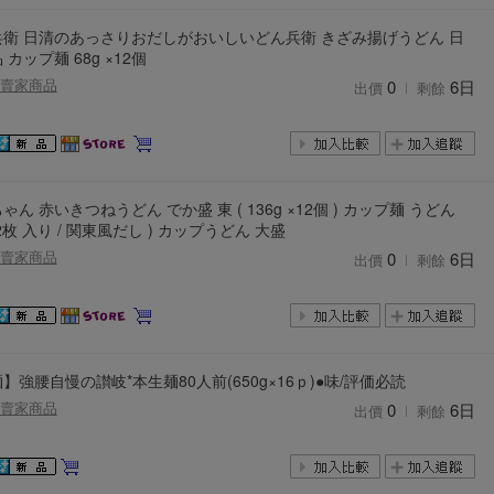
衛 日清のあっさりおだしがおいしいどん兵衛 きざみ揚げうどん 日
 カップ麺 68g ×12個
賣家商品
0
6日
出價
剩餘
ゃん 赤いきつねうどん でか盛 東 ( 136g ×12個 ) カップ麺 うどん
2枚 入り / 関東風だし ) カップうどん 大盛
賣家商品
0
6日
出價
剩餘
】強腰自慢の讃岐*本生麺80人前(650g×16ｐ)●味/評価必読
賣家商品
0
6日
出價
剩餘