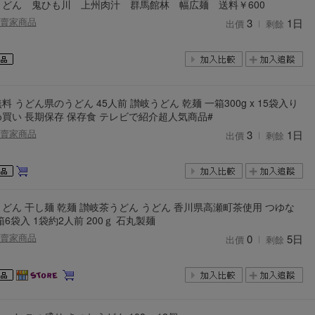
うどん 鬼ひも川 上州肉汁 群馬館林 幅広麺 送料￥600
賣家商品
3
1日
出價
剩餘
料 うどん県のうどん 45人前 讃岐うどん 乾麺 一箱300g x 15袋入り
買い 長期保存 保存食 テレビで紹介超人気商品#
賣家商品
3
1日
出價
剩餘
どん 干し麺 乾麺 讃岐茶うどん うどん 香川県高瀬町茶使用 つゆな
箱6袋入 1袋約2人前 200ｇ 石丸製麺
賣家商品
0
5日
出價
剩餘