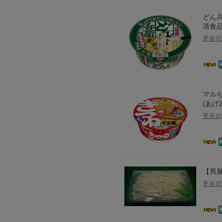
どん兵
清食品
更多此
マルち
(あげ
更多此
【男麺
更多此