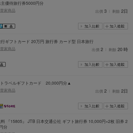
株主優待旅行券5000円分
賣家商品
3
2日
出價
剩餘
行ギフトカード 20万円 旅行券 カード型 日本旅行
賣家商品
2
20 時
出價
剩餘
Bトラベルギフトカード 20,000円分▲
賣家商品
2
2日
出價
剩餘
料 『15805』 JTB 日本交通公社 ギフト旅行券 10,000円×2枚 旧券 2
0円分