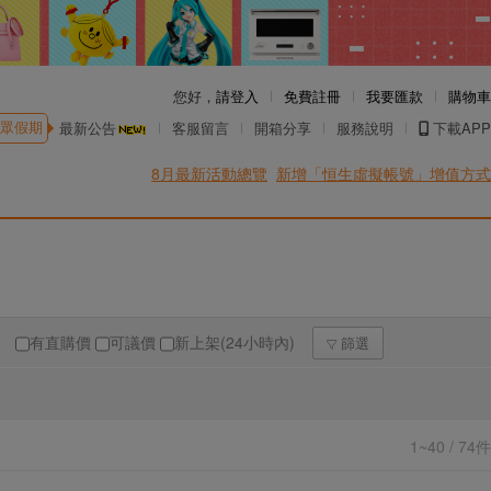
您好，
請登入
免費註冊
我要匯款
購物車
眾假期
最新公告
客服留言
開箱分享
服務說明
下載APP
8月最新活動總覽
新增「恒生虛擬帳號」增值方式
有直購價
可議價
新上架(24小時內)
篩選
1~40 / 74件