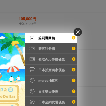
105,000円
HK5,512.5元
簽到賺回饋
新客註冊禮
48,000円
領取App專屬優惠
HK2,520.0元
日本拍賣獨家優惠
mercari優惠
日本樂天優惠
18,600円
HK976.5元
日本全網代購優惠