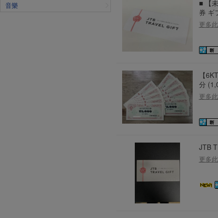
■ 【
音樂
券 ギ
更多此
【6K
分 (1
更多此
JTB 
更多此