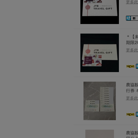
更多此
2026年8月1日上午00:00開始至
每人單一帳號每日只可簽到1次
本月每完成簽到7次
，系統會即時發
本月簽到活動最多可獲得「$40 Leta
＊【未
會員需完成手機認證才可參加本活動
期限2
Letao Dollar使用規則：
更多此
Letao Dollar使用期限至發放後
Letao Dollar可於「JDire
商品金額。
Letao Dollar不可用於
款、類現金商品、日本寄日本之
農協観
使用Letao Dollar之委託單
行券 
Dollar使用期限不會延長。
Letao 保有所有變更、修改
更多此
農協観