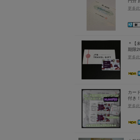
円分 
更多此
＊【未
期限2
更多此
カード
付き！
更多此