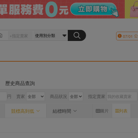
公
07/01
歷史商品查詢
円
賣家
商品狀況
指定賣家
競標高到低
結標時間
圖片
列表