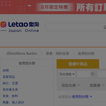
JDirectItems Auction
票劵、預約住宿
使用別分類
使用別分類
競標中商品
休閒
円 -
居家用品
旅行、交通
現在出價
直購價
美容養生券
美食、飲料
使用別分類
收藏類別
興趣、個人喜好