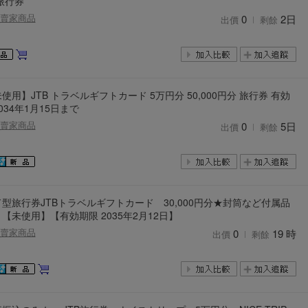
旅行券
賣家商品
0
2日
出價
剩餘
使用】JTB トラベルギフトカード 5万円分 50,000円分 旅行券 有効
034年1月15日まで
賣家商品
0
5日
出價
剩餘
型旅行券JTBトラベルギフトカード 30,000円分★封筒など付属品
【未使用】【有効期限 2035年2月12日】
賣家商品
0
19 時
出價
剩餘