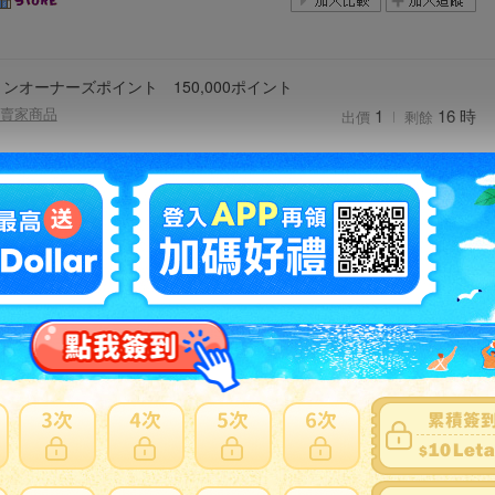
ンオーナーズポイント 150,000ポイント
賣家商品
1
16 時
出價
剩餘
旅行券 5万円分
賣家商品
1
21 時
出價
剩餘
行 ギフト旅行券 10000円券 2枚セット 計20000円分
賣家商品
1
3日
出價
剩餘