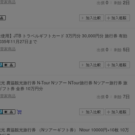
賣家商品
0
2日
出價
剩餘
2026年8月31日晚上23:59結束。
，逾期不得補簽。
放「$10 Letao Dollar」至會員帳戶中。
o Dollar」。
使用】JTB トラベルギフトカード 3万円分 30,000円分 旅行券 有効
，若要參加APP加碼活動，可掃瞄QRcode下載APP。
035年11月27日まで
賣家商品
0
5日
出價
剩餘
第30日之晚上23:59。
ctItems Auction」、「日本商城代購」 「第一次付款」使用，可折抵服務費與
購買商品為「門票、優惠券、住宿券、禮券、儲值卡……等等」、48小時外付
訂單。
光 農協観光旅行券 N-Tour Nツアー NTour旅行券 Nツアー旅行券 旅
，如因價格不符、缺貨、非Letao因素(退貨不會歸還)退單者，退回的Letao
ギフト券 金券 10万円分
或提前終止之權利，如有變更恕不另行通知，將以官網公告為準。
賣家商品
0
7日
出價
剩餘
光 農協観光旅行券 （Nツアーギフト券） Ntour 10000円×10枚 10万