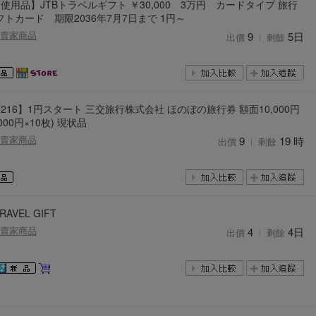
未使用品】JTBトラベルギフト ￥30,000 3万円 カードタイプ 旅行
フトカード 期限2036年7月7日まで 1円～
賣家商品
9
5日
出價
剩餘
T216】1円スタート 三交旅行株式会社 ほのぼの旅行券 額面10,000円
,000円×10枚) 現状品
賣家商品
9
19 時
出價
剩餘
TRAVEL GIFT
賣家商品
4
4日
出價
剩餘