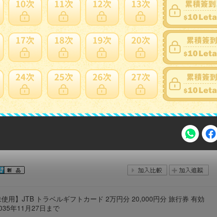
トラベルギフトカード
賣家商品
1
5日
出價
剩餘
193 三万分 JTB トラベルギフト トラベルギフトカード JTBトラベルギ
ード 旅行券 PIN削り済
賣家商品
1
2日
出價
剩餘
注意事項
使用】JTB トラベルギフトカード 2万円分 20,000円分 旅行券 有効
035年11月27日まで