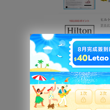
ヒルト
更多此
JTB
更多此
日本旅
更多此