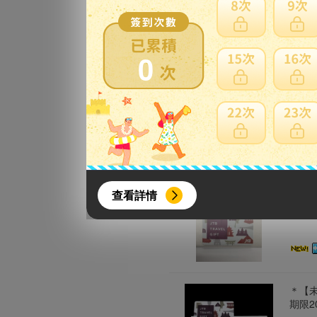
0
JTB
更多此
{literal}
{/literal}
No.
フトカ
查看詳情
更多此
＊【未
【8月簽到活動】
期限2
活動期間：