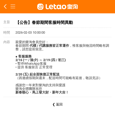
主旨
【公告】春節期間客服時間異動
時間
2026-02-03 10:00:00
內容
親愛的樂淘會員您好：
春節期間
代標 / 代購服務皆正常運作
，惟客服與物流時間略有調
整，請您提前留意。
● 客服服務
2/16 (一 / 除夕) ～ 2/19 (四 / 初三)
• 暫停WhatsApp客服
• 提供 客服留言 正常受理
2/20 (五) 起全面恢復正常配送
（因連續假期與週末，配送時間可能略有延後，敬請見諒）
感謝您一年來對樂淘的支持與愛護
樂淘全體團隊祝您
新春順心・馬上發大財・新年大吉！
❮ 返回