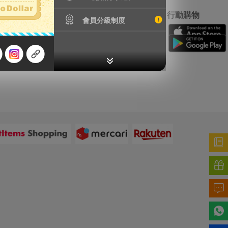
特別服務
行動購物
會員分級制度
鐵壺漏水檢測
精品鑑定
輪框拆除
加強包裝