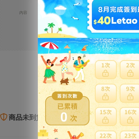
親愛的funbid會員您好:
內容
因今日氣象台公布黑色暴雨，自取點暫停
如有不便之處，敬請見諒
0
商品未到貨全額理賠
賣