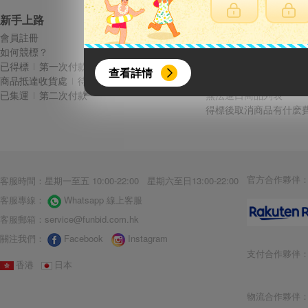
新手上路
常見問題
會員註冊
費用說明
如何競標？
議價方式與規則
{literal}
{/literal}
已得標
第一次付款
結標後多久會收到商品 
查看詳情
商品抵達收貨處
待集運
收到商品有問題該怎麽辦
已集運
第二次付款
無法進口商品列表
得標後取消商品有什麽費
【8月簽到活動】
官方合作夥伴
客服時間：星期一至五 10:00-22:00 星期六至日13:00-22:00
活動期間：
客服專線：
Whatsapp 線上客服
2026年8月1日上午00:00開始至
客服郵箱：
service@funbid.com.hk
每人單一帳號每日只可簽到1次
關注我們：
Facebook
Instagram
本月每完成簽到7次
，系統會即時發
支付合作夥伴
本月簽到活動最多可獲得「$40 Leta
香港
日本
會員需完成手機認證才可參加本活動
物流合作夥伴
Letao Dollar使用規則：