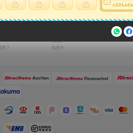
支付方式
FPS 轉數快 / Tap & Go 拍住賞 - FPS
銀行轉帳
?
PayMe
 ?
Alipay HK
Stripe
用 ?
信用卡
注意事項
：
2026年8月31日晚上23:59結束。
，逾期不得補簽。
放「$10 Letao Dollar」至會員帳戶中。
：
o Dollar」。
，若要參加APP加碼活動，可掃瞄QRcode下載APP。
：