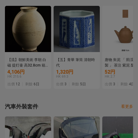
【流】朝鮮美術 李朝 白
【五】青華 筆筒 清朝時
唐物 朱泥 「 荊渓
磁 提灯壷 高32.8cm 箱
代
製 」 茶注 紫泥 梨皮
付 LF270
砂 壺 宜興 窯 孟臣 
4,106円
1,320円
52円
壷 急須 煎茶 道具 
HK 215.6
HK 69.3
HK 2.7
玩 南蛮 鉄瓶 長幅1
出價
12
剩餘
6日
出價
3
剩餘
5日
出價
3
剩餘
4日
汽車外裝套件
看更多