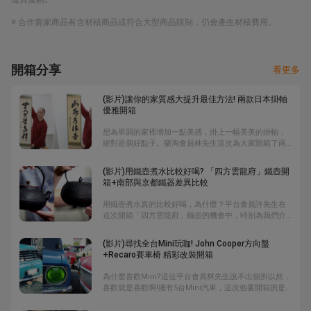
※ 合作賣家商品有含材積商品或符合大型商品限制，仍會產生材積費用。
開箱分享
看更多
(影片)讓你的家質感大提升最佳方法! 兩款日本掛軸
優雅開箱
想為單調的家裡增加一點美感，掛上一幅美美的掛軸，
絕對是個好點子。樂淘會員林先生這次為大家開箱了兩
幅日本掛軸「無事是吉祥」「山水有清音」，他喜歡這
兩幅字的意涵，加上字本身的線條優美，成了最美最有
(影片)用鐵壺煮水比較好喝? 「四方雲龍府」鐵壺開
意思的收藏兼裝飾品，尤其隨著四季或當下心情，挑選
箱+南部與京都鐵器差異比較
不同的字畫，更成了一種心靈寄託。
用鐵壺煮水真的比較好喝，為什麼？平台會員許先生在
這次開箱「四方雲龍府」鐵壺的機會中，特別為我們介
紹，他指出因為鐵壺含有二甲鐵納，可以軟化水質，煮
水時可以提升沸點到100度以上，適合沖泡高山型茶葉如
(影片)尋找全台Mini玩咖! John Cooper方向盤
鐵觀音；再者鐵壺還可以釋放鐵離子，對人體有益。而
+Recaro賽車椅 精彩改裝開箱
提到鐵器，京都鐵器與南部鐵器大家比較熟悉，兩者又
有何差別呢？充滿知識的開箱，千萬別錯過了。
為什麼喜歡Mini?這位平台會員林先生說不出個所以然，
喜歡就是喜歡啊!擁有5台Mini汽車，這次他要開箱的是
商品有內把手、John Cooper方向盤與Recaro賽車
椅，因為台灣的Mini數量相較於日本少，二手市場流通