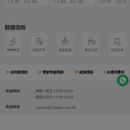
出價
75
剩餘
3日
出價
24
剩餘
2日
出價
19
剩餘
2日
ム クエ あら モロコ
コ 石鯛 クチジロ
競標流程
>
>
>
>
得標商品
填寫訂單
商品集運
商品出貨
完成交易
未到貨理賠
賣家寄錯理賠
破損理賠
全透明費用
客服時間
星期一至五 10:00-22:00
星期六至日 13:00-22:00
客服郵箱
service@funbid.com.hk
聯絡我們