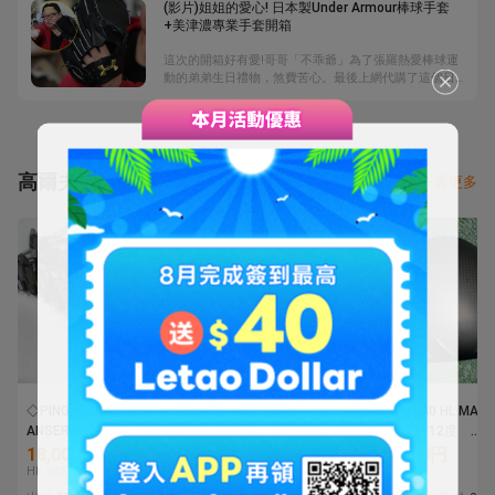
(影片)姐姐的愛心! 日本製Under Armour棒球手套
的零件也較少，因此這些開箱零件都是從日拍買回來
+美津濃專業手套開箱
的。再問為什麼買這些零件? 他說：「感覺對了就
買。」一起來看看他的精彩開箱吧。
這次的開箱好有愛!哥哥「不乖爺」為了張羅熱愛棒球運
動的弟弟生日禮物，煞費苦心。最後上網代購了這個日
本製的Under Armour棒球手套，雖然是二手，但沒有
經過湯揉，幾乎是全新品。原本要6萬日幣，最後花了
6000台幣，他非常開心。
高爾夫球杆
看更多
◇PING ピン パター
【美品】 スパイダーⅩ カ
PIN Ｇ440 HL MAX
ANSER/ANSER2/ANSER
ッパーホワイト スモー
イバー 12度
3/PAL2/PAL4/ZING2 等
ルスラント Spider X
FUJIKURA SUPEED
18,000円
8,250円
16,000円
まとめ 25本セット アソ
SX-32 33インチ ※パタ
NX GRAY 40 ヘッ
HK 945
HK 433.1
HK 840
ート バッグ付き 0804-
ーラボグリップ
ー未使用 レンチ付