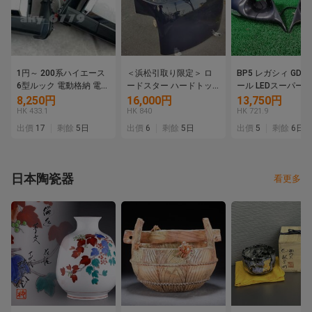
1円～ 200系ハイエース
＜浜松引取り限定＞ ロ
BP5 レガシィ GD 
6型ルック 電動格納 電動
ードスター ハードトッ
ール LEDスーパー
ミラー調整 ドアミラー
プ M2-1028 軽量 ユーノ
ステッカー・取説付
8,250円
16,000円
13,750円
メッキ 左右セット 純正
ス ＮA ＮＢ
HK 433.1
HK 840
HK 721.9
タイプ 新品 B
出價
17
剩餘
5日
出價
6
剩餘
5日
出價
5
剩餘
6日
日本陶瓷器
看更多