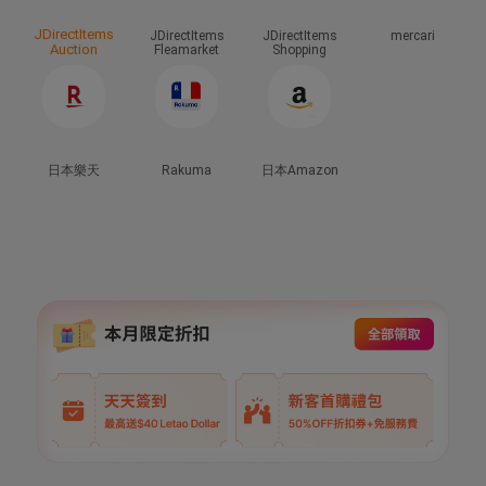
JDirectItems
JDirectItems
JDirectItems
mercari
Auction
Fleamarket
Shopping
日本樂天
Rakuma
日本Amazon