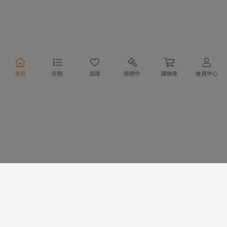
合作夥伴
首頁
分類
追蹤
競標中
購物車
會員中心
物流方式
支付方式
行動購物