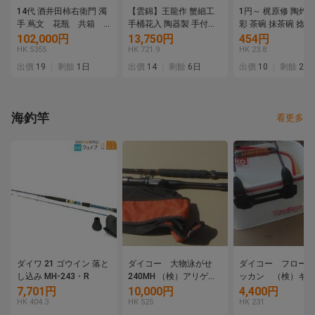
14代 酒井田柿右衛門 濁
【雲錦】王龍作 蟹細工
1円～ 梶原修 陶灼窯
手 蔦文 花瓶 共箱
手桶花入 陶器製 手付鉢
彩 茶碗 抹茶碗 捻茶
共布
飾壺 茶道具 華道具 骨董
道具 茶器 共箱 共布
102,000円
13,750円
454円
古美術 置物 蟹細工 手桶
工芸品 陶器 木箱
HK 5355
HK 721.9
HK 23.8
形 時代物 7L6-757S08
出價
19
剩餘
1日
出價
14
剩餘
6日
出價
10
剩餘
2日
海釣竿
看更多
ダイワ 21 ゴウイン 落と
ダイコー 大物泳がせ
ダイコー フロート
し込み MH-243・R
240MH （検）アリゲー
ッカン （検）キャ
ター 剛樹 CAMEX キ
クス CAMEX ス
7,701円
10,000円
4,400円
ャメックス スター開
発 釣武者 ロッド
HK 404.3
HK 525
HK 231
発 釣武者 ロッド コ
ム クエ あら モ