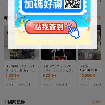
出價
27
剩餘
6日
出價
21
剩餘
3日
出價
19
剩餘
2日
67Zd@160◇
海賊王
看更多
【大特価1円スタート】
【激レア】ワンピース
【初版】
ラストワン賞 カイドウ -
ボア・ハンコック セラ
Portrait.Of.Pirate
魂豪示像- メタリックカ
フィムVer. 1/4 GK ガレ
ンピース “NEO-
5,501円
9,251円
15,500円
ラーver. 一番くじ ワンピ
ージキット フィギュア
MAXIMUM” “白ひげ
HK 288.8
HK 485.7
HK 813.8
ース EX 龍と袂を連ねし
樹脂スタチュー 龍×POP
ドワード・ニューゲ
出價
52
剩餘
1日
出價
17
剩餘
6日
出價
12
剩餘
6日
猛者達 ワンピース
Studio
フィギュア
中國陶瓷器
看更多