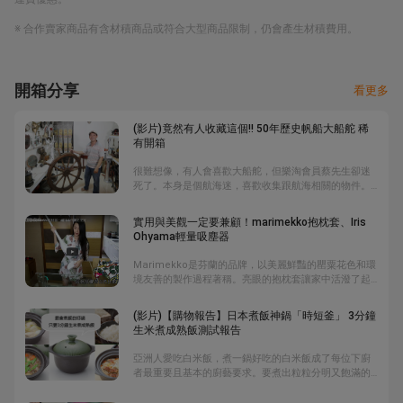
※ 合作賣家商品有含材積商品或符合大型商品限制，仍會產生材積費用。
開箱分享
看更多
(影片)竟然有人收藏這個!! 50年歷史帆船大船舵 稀
有開箱
很難想像，有人會喜歡大船舵，但樂淘會員蔡先生卻迷
死了。本身是個航海迷，喜歡收集跟航海相關的物件。
這次開箱的帆船用大船舵，歷史悠久，至少50年以上，
而且這種「10柄」的船舵非常少，能買到這個，讓蔡先
實用與美觀一定要兼顧！marimekko抱枕套、Iris
生的臉上不時露出開心笑容。此外，他還分享了一個8柄
Ohyama輕量吸塵器
的大船舵，是從以前航行於北愛爾蘭大不列顛群島的船
隻所留下來的，全銅打造，全台灣就這個喔~~
Marimekko是芬蘭的品牌，以美麗鮮豔的罌粟花色和環
境友善的製作過程著稱。亮眼的抱枕套讓家中活潑了起
來，而且日本網路上賣的比台灣便宜許多，從此以後要
買東西都先上平台查價錢就變成了習慣；而日本國民品
(影片)【購物報告】日本煮飯神鍋「時短釜」 3分鐘
牌Iris Ohyama出的這款吸塵器更是高CP值，且外型簡
生米煮成熟飯測試報告
單美觀，放在家中任何一處都不顯突兀。
亞洲人愛吃白米飯，煮一鍋好吃的白米飯成了每位下廚
者最重要且基本的廚藝要求。要煮出粒粒分明又飽滿的
白米飯，除了在洗米階段就有一定眉角外，挑選一只好
的煮飯鍋更是關鍵。多數人講究方便而用電子鍋，但土