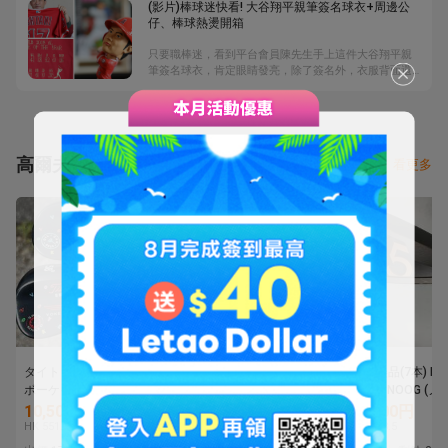
(影片)棒球迷快看! 大谷翔平親筆簽名球衣+周邊公
鍋煮飯好吃，容錯率低，也不用時時刻刻去關心火的狀
仔、棒球熱燙開箱
況，非常適合家庭使用。【樂淘購物報告】請來料理達
人花花，要來測試日本現在正流行的「時短釜」，是否
只要職棒迷，看到平台會員陳先生手上這件大谷翔平親
真的那麼好用，竟然只要3分鐘，就可以把生米煮成熟
筆簽名球衣，肯定眼睛發亮，除了簽名外，衣服背面還
飯......
有加註他在MLB第一年的投打成績，非常珍貴。另外，
陳先生還加碼分享一件大谷翔平在日本火腿隊，2015年
得到投手三冠王頭銜的紀念球衣，以及公仔、棒球等，
趕快來看。陳先生是棒球愛好者，也歡迎對棒球有興趣
的人，可以跟他交流交流囉。
高爾夫球杆
看更多
タイトリスト ウェッジ
ツイストネック！！SC
中古超美品(7本) NO
ボーケイ 52&58 vokey
カリフォルニア モント
(ノーグ) NOOG (ノ
oilcan wedge
レー ☆ 正規品です！
ワンレングス アイア
10,500円
11,000円
191,400円
～9.P オリジナル
HK 551.3
HK 577.5
HK 10048.5
ン[9742