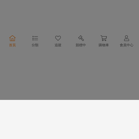
合作夥伴
首頁
分類
追蹤
競標中
購物車
會員中心
物流方式
支付方式
行動購物