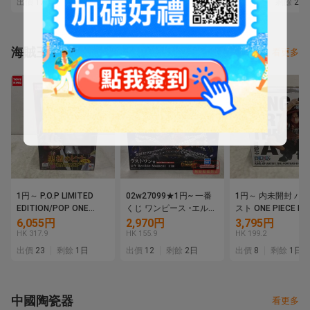
出價
17
剩餘
5日
出價
13
剩餘
2日
出價
12
剩餘
2日
海賊王
看更多
1円～ P.O.P LIMITED
02w27099★1円~ 一番
1円～ 内未開封 バ
EDITION/POP ONE
くじ ワンピース -エルバ
スト ONE PIECE KIN
PIECE 黒檻のヒナ 再販
フ編- GIANT BASH!!
ARTIST THE
6,055円
2,970円
3,795円
Vol.1 ラストワン賞 ロキ
PORTGAS・D・AC
HK 317.9
HK 155.9
HK 199.2
※未開封 フィギュア 中
出價
23
剩餘
1日
出價
12
剩餘
2日
出價
8
剩餘
1日
古品【牛久店】
中國陶瓷器
看更多