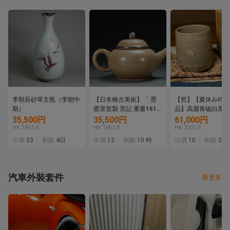
李朝辰砂草文瓶（李朝中
【日本橋古美術】「 墨
【哲】【夏休み特別
期）
齋景堂製 景記 重量161g
品】高麗青磁白黒象
」朱泥 紫砂 壺 宜興 紫砂
と菊花文筒茶碗（高
35,500円
35,500円
61,000円
壷 茶壺 煎茶 急須 孟臣
代・13世紀）
HK 1863.8
HK 1863.8
HK 3202.5
紫泥 水平 清 明 紫砂壺
出價
23
剩餘
4日
出價
13
剩餘
15 時
出價
10
剩餘
2日
紫砂壷 茶道具
汽車外裝套件
看更多