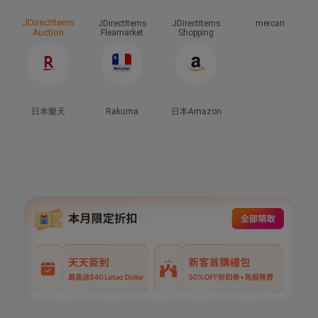
JDirectItems
JDirectItems
JDirectItems
mercari
Auction
Fleamarket
Shopping
日本樂天
Rakuma
日本Amazon