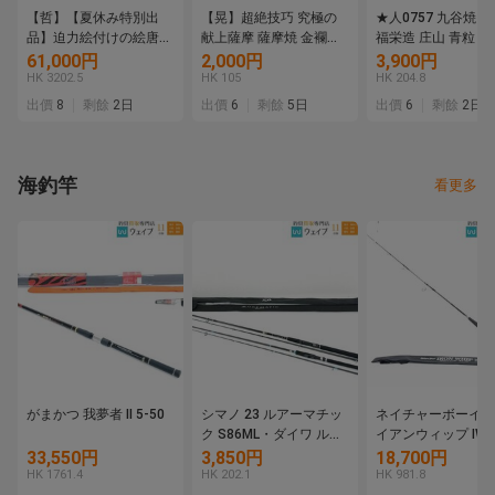
【哲】【夏休み特別出
【晃】超絶技巧 究極の
★人0757 九谷焼 盃
品】迫力絵付けの絵唐津
献上薩摩 薩摩焼 金襴手
福栄造 庄山 青粒 染
筒茶碗（伝世・桃山時
色絵金彩 白龍天女神話
絵 山水 酒器 酒盃 
61,000円
2,000円
3,900円
代）
文皿 飾皿 径24.3cm 細
ぐい呑 まとめて 九
HK 3202.5
HK 105
HK 204.8
密画の極み 美術品 FI014
92607301
出價
8
剩餘
2日
出價
6
剩餘
5日
出價
6
剩餘
2日
海釣竿
看更多
がまかつ 我夢者 II 5-50
シマノ 23 ルアーマチッ
ネイチャーボーイズ
ク S86ML・ダイワ ルア
イアンウィップ IWN
ーニスト 96MH 計2点 セ
613 美品
33,550円
3,850円
18,700円
ットルアーロッド
HK 1761.4
HK 202.1
HK 981.8