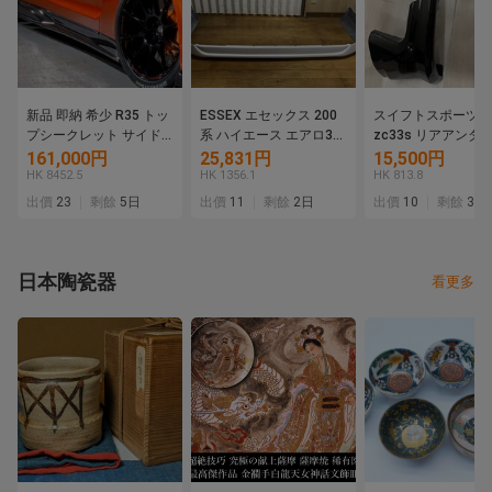
新品 即納 希少 R35 トッ
ESSEX エセックス 200
スイフトスポーツ
プシークレット サイド
系 ハイエース エアロ3点
zc33s リアアンダ
ディフューザー サイド
セット フロントスポイ
ニッシュ 純正オプ
161,000円
25,831円
15,500円
ステップ カーボン
ラー サイドライナー フ
ン品 黒 新品
HK 8452.5
HK 1356.1
HK 813.8
TOPSECRET GT-R
リッパー 売り切り
出價
23
剩餘
5日
出價
11
剩餘
2日
出價
10
剩餘
3日
日本陶瓷器
看更多