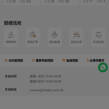
出價
23
剩餘
3日
出價
20
剩餘
3日
出價
17
剩餘
3日
競標流程
>
>
>
>
得標商品
填寫訂單
商品集運
商品出貨
完成交易
未到貨理賠
賣家寄錯理賠
破損理賠
全透明費用
客服時間
星期一至五 10:00-22:00
星期六至日 13:00-22:00
客服郵箱
service@funbid.com.hk
聯絡我們