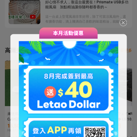
好心情不求人，靠這台最實在！Prismate USB多功
者天下》拼圖：目前已經絕版。 海賊王與潮牌聯名款：
能風扇 加點精油讓你隨時都香香的～
彩色版好買，但黑白版就不是囉！ 除了以上這些，還有
哪些寶物呢？
這一台桌上型電風扇非常好用，除了可當涼風扇外，還
有擴香功能，滴上幾滴自己喜歡的味道精油，就能產生
香氛噴霧，讓自己隨時隨地處於令人愉悅的環境，上班
也開心。
高爾夫球杆
看更多
未使用品SCOTTY
■キャロウェイ
■キャロウェイ■ROG
CAMERON スコッティキ
■PARADYM Ai SMOKE
ST ◆◆◆ LS 10.5°
ャメロン パター Lucky
MAX
USA■1W■S■TENSE
15,500円
12,200円
8,537円
Clover SELECT ニューポ
5W■5W■S■SPEEDER
WHITE 75(2022)
HK 813.8
HK 640.5
HK 448.2
ート2 ラッキークローバ
NX BLACK 50■中古■1円
古■1円～