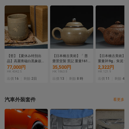
【哲】【夏休み特別出
【日本橋古美術】「 墨
【日本橋古美術】「
品】高麗青磁白黒象嵌蜂
齋景堂製 景記 重量161g
重量319g」朱泥 紫
と菊花文筒茶碗（高麗時
」朱泥 紫砂 壺 宜興 紫砂
宜興 紫砂 壷 茶壺 
77,000円
35,500円
2,322円
代・13世紀）
壷 茶壺 煎茶 急須 孟臣
急須 孟臣 紫泥 水平
HK 4042.5
HK 1863.8
HK 121.9
紫泥 水平 清 明 紫砂壺
明 紫砂壺 紫砂壷 
出價
16
剩餘
2日
出價
13
剩餘
8 時
出價
11
剩餘
4日
紫砂壷 茶道具
汽車外裝套件
看更多