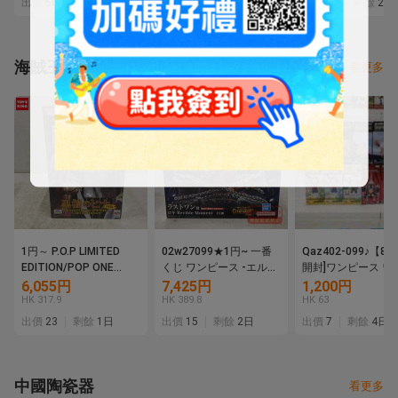
出價
50
剩餘
2日
出價
33
剩餘
2日
出價
28
剩餘
2日
ー33インチ ヘッドカバ
～
ー付き
海賊王
看更多
1円～ P.O.P LIMITED
02w27099★1円~ 一番
Qaz402-099♪【80
EDITION/POP ONE
くじ ワンピース -エルバ
開封]ワンピース ワ
PIECE 黒檻のヒナ 再販
フ編- GIANT BASH!!
ドコレクタブルフィ
6,055円
7,425円
1,200円
Vol.1 ラストワン賞 ロキ
ア まとめ売り
HK 317.9
HK 389.8
HK 63
※未開封 フィギュア 中
出價
23
剩餘
1日
出價
15
剩餘
2日
出價
7
剩餘
4日
古品【牛久店】
中國陶瓷器
看更多