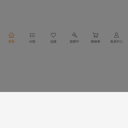
合作夥伴
首頁
分類
追蹤
競標中
購物車
會員中心
物流方式
支付方式
行動購物