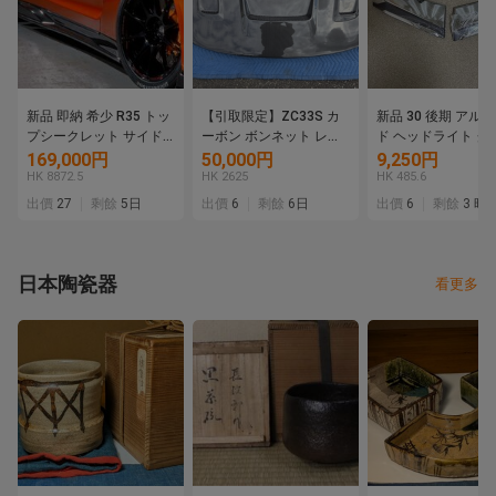
新品 即納 希少 R35 トッ
【引取限定】ZC33S カ
新品 30 後期 アル
プシークレット サイド
ーボン ボンネット レイ
ド ヘッドライト グ
ディフューザー サイド
ンカバー付き グッドガ
社外 ガーニッシュ
169,000円
50,000円
9,250円
ステップ カーボン
ン GoodGun 美品
セット モデリスタ 
HK 8872.5
HK 2625
HK 485.6
TOPSECRET GT-R
出價
27
剩餘
5日
出價
6
剩餘
6日
出價
6
剩餘
3 時
日本陶瓷器
看更多