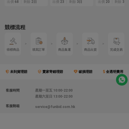
出價
68
剩餘
2日
出價
23
剩餘
3日
出價
20
剩餘
3日
競標流程
>
>
>
>
得標商品
填寫訂單
商品集運
商品出貨
完成交易
未到貨理賠
賣家寄錯理賠
破損理賠
全透明費用
客服時間
星期一至五 10:00-22:00
星期六至日 13:00-22:00
客服郵箱
service@funbid.com.hk
聯絡我們