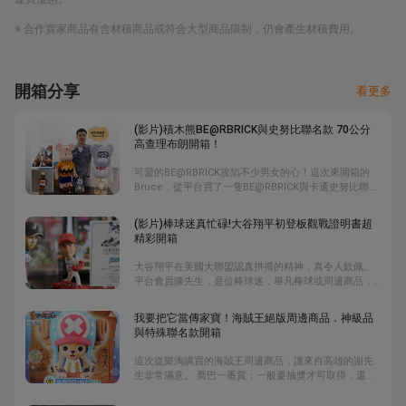
※ 合作賣家商品有含材積商品或符合大型商品限制，仍會產生材積費用。
開箱分享
看更多
(影片)積木熊BE@RBRICK與史努比聯名款 70公分
高查理布朗開箱！
可愛的BE@RBRICK攻陷不少男女的心！這次來開箱的
Bruce，從平台買了一隻BE@RBRICK與卡通史努比聯名
的查理布朗，尺寸是量產中最大的，為1000%，約70公
分高。他也另外帶來了尺寸100%與400%的
(影片)棒球迷真忙碌!大谷翔平初登板觀戰證明書超
BE@RBRICK，三個擺在一起比較，還挺有趣的。
精彩開箱
大谷翔平在美國大聯盟認真拼搏的精神，真令人欽佩。
平台會員陳先生，是位棒球迷，舉凡棒球或周邊商品，
都是他的收藏之列，大谷翔平系列商品也不例外。在影
片中，他除了大方分享大谷翔平可愛公仔外，還有一張
我要把它當傳家寶！海賊王絕版周邊商品．神級品
他初登板的觀戰證明書，非常難得，另外還有好多張大
與特殊聯名款開箱
谷翔平首戰、首安、首轟、首勝等紀念門票，棒球迷可
千萬別錯過了。
這次從樂淘購買的海賊王周邊商品，讓來自高雄的謝先
生非常滿意。 喬巴一番賞：一般要抽獎才可取得，還好
有平台，不用。 十週年喬巴：現在已經是喬巴20週年
了，所以這款可說是十年前神物。 海賊王2009電影《強