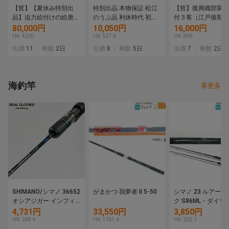
【哲】【夏休み特別出
特別出品 本物保証 松江
【哲】復興織部変形
品】迫力絵付けの絵唐津
のうぶ品 利休時代 初代
付３客（江戸後期）
筒茶碗（伝世・桃山時
楽吉左衛門 長次郎作 黒
80,000円
10,050円
16,000円
代）
茶碗 九代了入極め 極め
HK 4200
HK 527.6
HK 840
箱 二重箱
出價
11
剩餘
2日
出價
8
剩餘
5日
出價
7
剩餘
2日
海釣竿
看更多
SHIMANO/シマノ 36652
がまかつ 我夢者 II 5-50
シマノ 23 ルアー
オシアジガー インフィ
ク S86ML・ダイワ
ニティ B634 ベイトロッ
ーニスト 96MH 計2
4,731円
33,550円
3,850円
ド ジギングロッド 同梱
ットルアーロッド
HK 248.4
HK 1761.4
HK 202.1
×/220