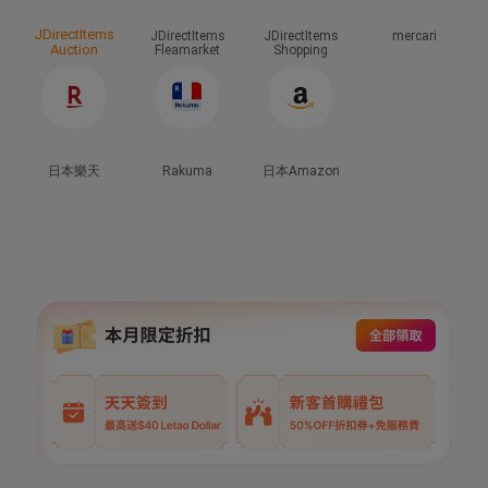
JDirectItems
JDirectItems
JDirectItems
mercari
Auction
Fleamarket
Shopping
日本樂天
Rakuma
日本Amazon