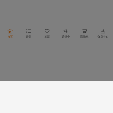
合作夥伴
首頁
分類
追蹤
競標中
購物車
會員中心
物流方式
支付方式
行動購物