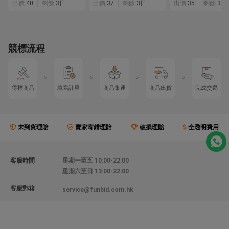
出價
40
剩餘
3日
出價
37
剩餘
3日
出價
35
剩餘
3日
競標流程
>
>
>
>
得標商品
填寫訂單
商品集運
商品出貨
完成交易
未到貨理賠
賣家寄錯理賠
破損理賠
全透明費用
客服時間
星期一至五 10:00-22:00
星期六至日 13:00-22:00
客服郵箱
service@funbid.com.hk
聯絡我們