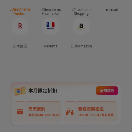
JDirectItems
JDirectItems
JDirectItems
mercari
Auction
Fleamarket
Shopping
日本樂天
Rakuma
日本Amazon