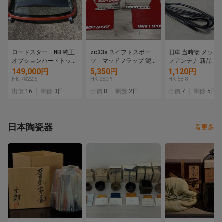
ロードスター NB 純正
zc33s スイフトスポー
旧車 当時物 メッキ
オプションハードトッ
ツ マッドフラップ 泥
フアンテナ 新品 ス
プ 熱線あり、純正カプ
除け
フロンテ クーペ 36
149,000円
5,350円
1,120円
ラー マツダ
LC10W セルボ SS2
HK 7822.5
HK 280.9
HK 58.8
すゞ ベレット GT G
出價
16
剩餘
3日
出價
8
剩餘
2日
出價
7
剩餘
5日
PR90 PR91W FF1 
ニ
日本陶瓷器
看更多