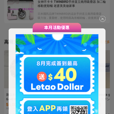
女神不卡卡 TWINBIRD手持直立兩用吸塵器 加二輪
搭右，且腰際位置附有綁帶固定。擅長詮釋日式洋服的
移動更順暢 老婆美美做家事
Needles，以傳統的作務衣為藍本，改以釦子替代綁
帶，腰間兩側口袋的設計更便於攜物；內裏採LEE
日本國民品牌TWINBIRD的這款手持直立兩用吸塵器，
STORM RIDER的三色毛毯設計，適合冬天穿著。
吸力強，重量輕，使用時因為有輔助輪，前後來回不卡
卡，買回家跟老婆、小孩一起做家事，還可以促進親子
感情呢！
高爾夫球杆
看更多
新品未使用ピン PING
１円★MUTSUMI
美品 masuda golf
G440 K9.0 ドライバーヘ
HONMA ムツミ ホンマ
studio2 ステン
ッド 1Wヘッド単品
鳳凰 -NEW MH488MAX-
ージョン 10万以
56,000円
4,180円
3,100円
高反発 チタンドライバ
HK 2940
HK 219.5
HK 162.8
ー ブラックIP 10.5度