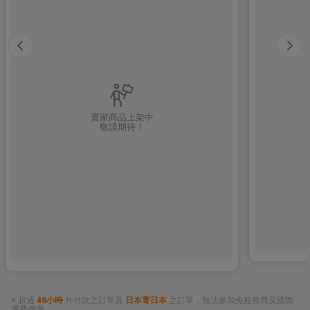
賣家商品上架中
敬請期待！
※ 超過
48小時
外付款之訂單及
日本寄日本
之訂單，無法參加免服務費及國際
運費優惠。