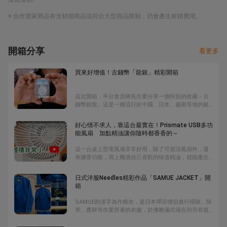
※ 合作賣家商品有含材積商品或符合大型商品限制，仍會產生材積費用。
開箱分享
看更多
買來好增值！古錢幣「龍銀」精彩開箱
這次開箱，平台會員林先生要分享一個特別的收藏－古
錢幣銀龍。這是一種流行於中國、日本、越南等地的銀
圓，幣面有著龍的肖像而得名。日本於明治三年即開始
鑄造龍銀，台灣於日治時間，因日本人帶來之故，台灣
好心情不求人，靠這台最實在！Prismate USB多功
現今也可以找得到，只是保存狀況不若日本來的好，所
能風扇 加點精油讓你隨時都香香的～
以林先生才透過網購購買。銀龍的增值空間持續高漲，
是不會賠錢的收藏品。
這一台桌上型電風扇非常好用，除了可當涼風扇外，還
有擴香功能，滴上幾滴自己喜歡的味道精油，就能產生
香氛噴霧，讓自己隨時隨地處於令人愉悅的環境，上班
也開心。
日式洋服Needles精彩作品「SAMUE JACKET」開
箱
SAMUE的漢字為作務衣，是日本禪宗僧侶進行掃除、除
草、農耕等作業所著的衣服，於佛教儀式場合則另有規
定。SAMUE的設計屬二部式，常見顏色為黑、藍與茶
色，僧侶必須根據級別來挑選。SAMUE的上衣衿衽為左