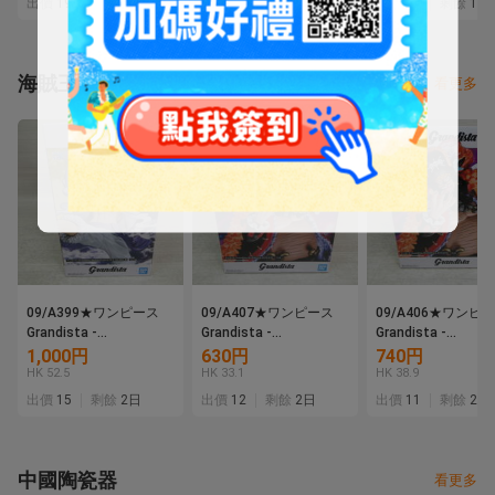
出價
19
剩餘
7 時
出價
16
剩餘
5日
出價
13
剩餘
1日
(SR) ★
海賊王
看更多
09/A399★ワンピース
09/A407★ワンピース
09/A406★ワンピ
Grandista -
Grandista -
Grandista -
MONKEY.D.LUFFY
MARSHALL.D.TEACH-
MARSHALL.D.TEAC
1,000円
630円
740円
GEAR5-Ⅲ モンキー・
マーシャル・D・ティー
マーシャル・D・テ
HK 52.5
HK 33.1
HK 38.9
D・ルフィ ギア5★フィ
チ★黒ひげ★フィギュア
チ★黒ひげ★フィギ
出價
15
剩餘
2日
出價
12
剩餘
2日
出價
11
剩餘
2日
ギュア★ニカ★バンダイ
★バンプレスト★プライ
★バンプレスト★プ
★プライズ★未開封品
ズ★未開封品
ズ★未開封品
中國陶瓷器
看更多