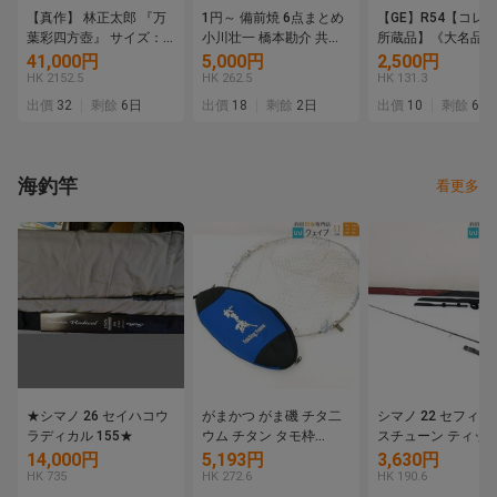
【真作】 林正太郎 『万
1円～ 備前焼 6点まとめ
【GE】R54【コレ
葉彩四方壺』 サイズ：
小川壮一 橋本勘介 共箱
所蔵品】《大名品》
約23×18cm 共箱/共
共布 栞付き ぐい呑み 酒
瀬戸黒茶碗/日本美術
41,000円
5,000円
2,500円
布 栞 陶磁器 花器
盃 酒杯 酒器 花入 花器
濃焼 茶道具 骨董品
HK 2152.5
HK 262.5
HK 131.3
34260704-6
陶器 陶芸 工芸品 骨董 木
品 美術品 古美術品 
出價
32
剩餘
6日
出價
18
剩餘
2日
出價
10
剩餘
6日
箱
海釣竿
看更多
★シマノ 26 セイハコウ
がまかつ がま磯 チタ二
シマノ 22 セフィ
ラディカル 155★
ウム チタン タモ枠
スチューン ティッ
45cm タモ網付 タモケー
ギング S68MH-S 
14,000円
5,193円
3,630円
ス付属
HK 735
HK 272.6
HK 190.6