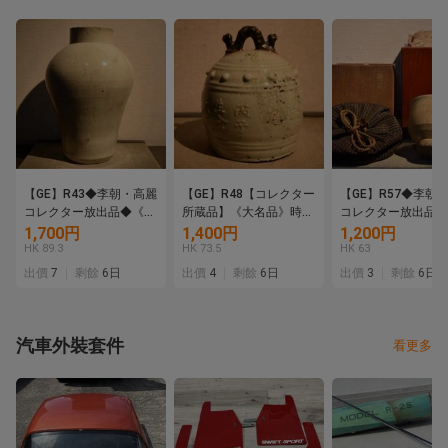
【GE】R43◆李朝・高麗
【GE】R48【コレクター
【GE】R57◆李朝
コレクター放出品◆《大
所蔵品】《大名品》時代
コレクター放出品◆
名品》時代 李朝白磁壺/
陶釣鐘/中国美術 中国古
名品》時代 熊川茶碗
1,700円
1,400円
1,200円
中国美術 中国古玩 朝鮮
玩 朝鮮 韓国 陶器 釣鐘
国美術 中国古玩 朝
HK 89.3
HK 73.5
HK 63
韓国 壷 骨董品 時代品 美
鈴 骨董品 時代品 美術品
国 茶道具 骨董品 
出價
7
剩餘
6日
出價
4
剩餘
6日
出價
3
剩餘
6日
術品 古美術品 sd
古美術品 sd
美術品 古美術品 sd
汽車外裝套件
看更多