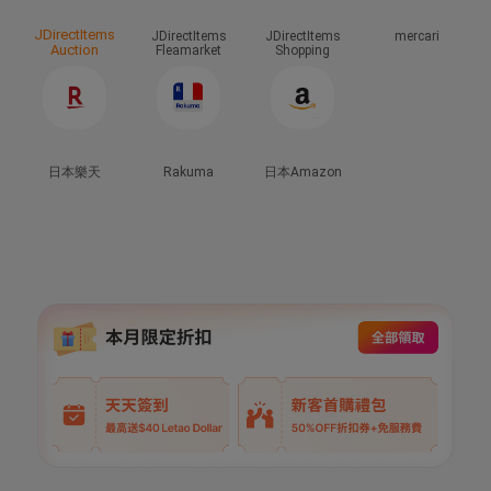
JDirectItems
JDirectItems
JDirectItems
mercari
Auction
Fleamarket
Shopping
日本樂天
Rakuma
日本Amazon