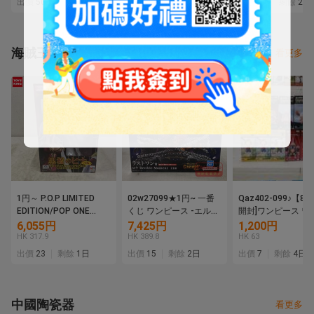
出價
50
剩餘
2日
出價
31
剩餘
2日
出價
28
剩餘
2日
ー33インチ ヘッドカバ
～
ー付き
海賊王
看更多
1円～ P.O.P LIMITED
02w27099★1円~ 一番
Qaz402-099♪【80
EDITION/POP ONE
くじ ワンピース -エルバ
開封]ワンピース ワ
PIECE 黒檻のヒナ 再販
フ編- GIANT BASH!!
ドコレクタブルフィ
6,055円
7,425円
1,200円
Vol.1 ラストワン賞 ロキ
ア まとめ売り
HK 317.9
HK 389.8
HK 63
※未開封 フィギュア 中
出價
23
剩餘
1日
出價
15
剩餘
2日
出價
7
剩餘
4日
古品【牛久店】
中國陶瓷器
看更多