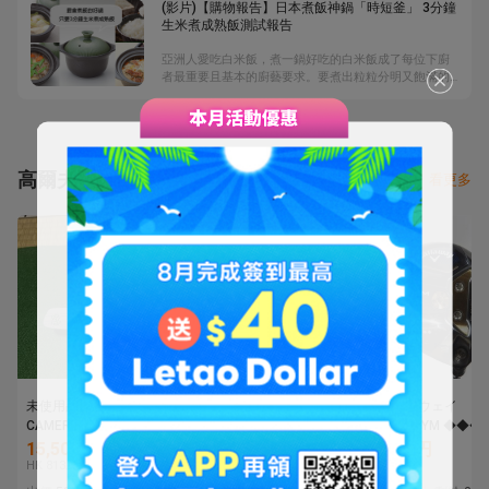
(影片)【購物報告】日本煮飯神鍋「時短釜」 3分鐘
6000台幣，他非常開心。
生米煮成熟飯測試報告
亞洲人愛吃白米飯，煮一鍋好吃的白米飯成了每位下廚
者最重要且基本的廚藝要求。要煮出粒粒分明又飽滿的
白米飯，除了在洗米階段就有一定眉角外，挑選一只好
的煮飯鍋更是關鍵。多數人講究方便而用電子鍋，但土
鍋煮飯好吃，容錯率低，也不用時時刻刻去關心火的狀
況，非常適合家庭使用。【樂淘購物報告】請來料理達
人花花，要來測試日本現在正流行的「時短釜」，是否
高爾夫球杆
看更多
真的那麼好用，竟然只要3分鐘，就可以把生米煮成熟
飯......
未使用品SCOTTY
■キャロウェイ
■キャロウェイ
CAMERON スコッティキ
■PARADYM Ai SMOKE
■PARADYM ◆◆◆
ャメロン パター Lucky
MAX
5W■5W■SR■TENSE
15,500円
11,100円
5,775円
Clover SELECT ニューポ
5W■5W■S■SPEEDER
for CW(PARADYM 
HK 813.8
HK 582.8
HK 303.2
ート2 ラッキークローバ
NX BLACK 50■中古■1円
訳有中古■1円～