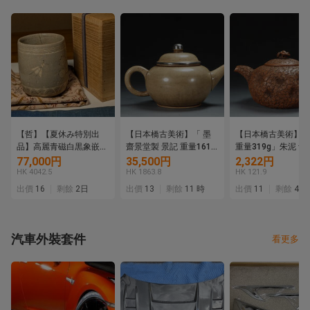
【哲】【夏休み特別出
【日本橋古美術】「 墨
【日本橋古美術】「
品】高麗青磁白黒象嵌蜂
齋景堂製 景記 重量161g
重量319g」朱泥 紫
と菊花文筒茶碗（高麗時
」朱泥 紫砂 壺 宜興 紫砂
宜興 紫砂 壷 茶壺 
77,000円
35,500円
2,322円
代・13世紀）
壷 茶壺 煎茶 急須 孟臣
急須 孟臣 紫泥 水平
HK 4042.5
HK 1863.8
HK 121.9
紫泥 水平 清 明 紫砂壺
明 紫砂壺 紫砂壷 
出價
16
剩餘
2日
出價
13
剩餘
11 時
出價
11
剩餘
4日
紫砂壷 茶道具
汽車外裝套件
看更多