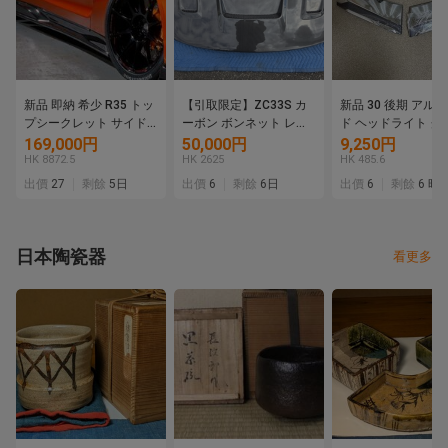
新品 即納 希少 R35 トッ
【引取限定】ZC33S カ
新品 30 後期 アル
プシークレット サイド
ーボン ボンネット レイ
ド ヘッドライト グ
ディフューザー サイド
ンカバー付き グッドガ
社外 ガーニッシュ
169,000円
50,000円
9,250円
ステップ カーボン
ン GoodGun 美品
セット モデリスタ 
HK 8872.5
HK 2625
HK 485.6
TOPSECRET GT-R
出價
27
剩餘
5日
出價
6
剩餘
6日
出價
6
剩餘
6 時
日本陶瓷器
看更多