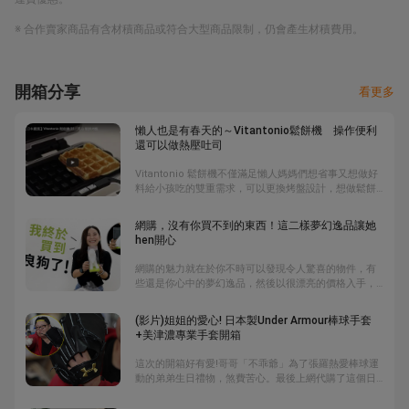
※ 合作賣家商品有含材積商品或符合大型商品限制，仍會產生材積費用。
開箱分享
看更多
懶人也是有春天的～Vitantonio鬆餅機 操作便利
還可以做熱壓吐司
Vitantonio 鬆餅機不僅滿足懶人媽媽們想省事又想做好
料給小孩吃的雙重需求，可以更換烤盤設計，想做鬆餅
或時下最夯的熱壓土司，都好輕鬆。
網購，沒有你買不到的東西！這二樣夢幻逸品讓她
hen開心
網購的魅力就在於你不時可以發現令人驚喜的物件，有
些還是你心中的夢幻逸品，然後以很漂亮的價格入手，
這樣的開心事讓會讓人笑得合不攏嘴的。
(影片)姐姐的愛心! 日本製Under Armour棒球手套
+美津濃專業手套開箱
這次的開箱好有愛!哥哥「不乖爺」為了張羅熱愛棒球運
動的弟弟生日禮物，煞費苦心。最後上網代購了這個日
本製的Under Armour棒球手套，雖然是二手，但沒有
經過湯揉，幾乎是全新品。原本要6萬日幣，最後花了