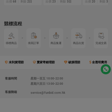
出價
68
剩餘
2日
出價
23
剩餘
3日
出價
20
剩餘
3日
競標流程
>
>
>
>
得標商品
填寫訂單
商品集運
商品出貨
完成交易
未到貨理賠
賣家寄錯理賠
破損理賠
全透明費用
客服時間
星期一至五 10:00-22:00
星期六至日 13:00-22:00
客服郵箱
service@funbid.com.hk
聯絡我們