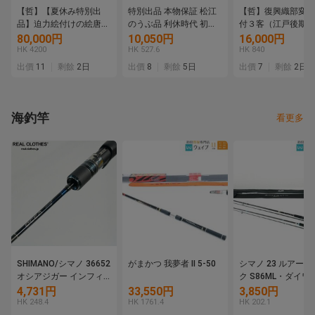
【哲】【夏休み特別出
特別出品 本物保証 松江
【哲】復興織部変形
品】迫力絵付けの絵唐津
のうぶ品 利休時代 初代
付３客（江戸後期）
筒茶碗（伝世・桃山時
楽吉左衛門 長次郎作 黒
80,000円
10,050円
16,000円
代）
茶碗 九代了入極め 極め
HK 4200
HK 527.6
HK 840
箱 二重箱
出價
11
剩餘
2日
出價
8
剩餘
5日
出價
7
剩餘
2日
海釣竿
看更多
SHIMANO/シマノ 36652
がまかつ 我夢者 II 5-50
シマノ 23 ルアー
オシアジガー インフィ
ク S86ML・ダイワ
ニティ B634 ベイトロッ
ーニスト 96MH 計2
4,731円
33,550円
3,850円
ド ジギングロッド 同梱
ットルアーロッド
HK 248.4
HK 1761.4
HK 202.1
×/220