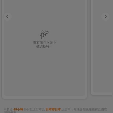
賣家商品上架中
敬請期待！
※ 超過
48小時
外付款之訂單及
日本寄日本
之訂單，無法參加免服務費及國際
運費優惠。