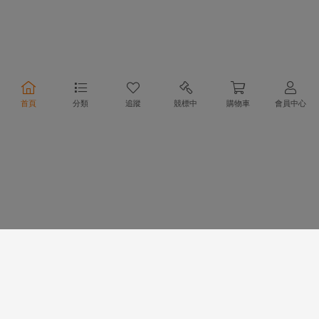
合作夥伴
首頁
分類
追蹤
競標中
購物車
會員中心
物流方式
支付方式
行動購物