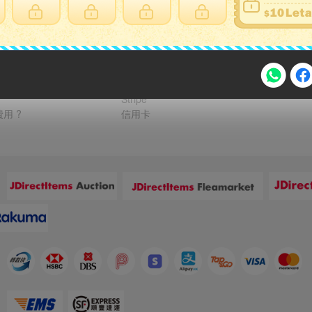
支付方式
FPS 轉數快 / Tap & Go 拍住賞 - FPS
銀行轉帳
?
PayMe
 ?
Alipay HK
Stripe
用 ?
信用卡
注意事項
：
2026年8月31日晚上23:59結束。
，逾期不得補簽。
放「$10 Letao Dollar」至會員帳戶中。
：
o Dollar」。
，若要參加APP加碼活動，可掃瞄QRcode下載APP。
：