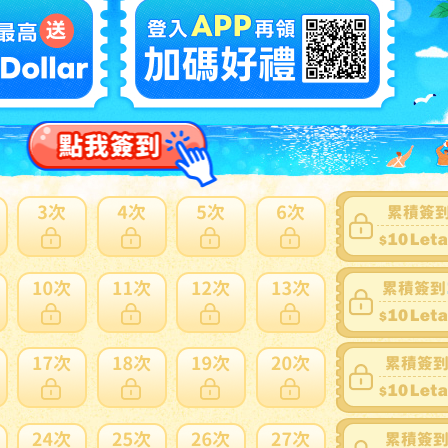
賣家
CCuDUcfMHncqafAsk3p2zWncGbUjm
0~0件 / 0件
跳至
頁
家寄錯全額處理
運送損壞