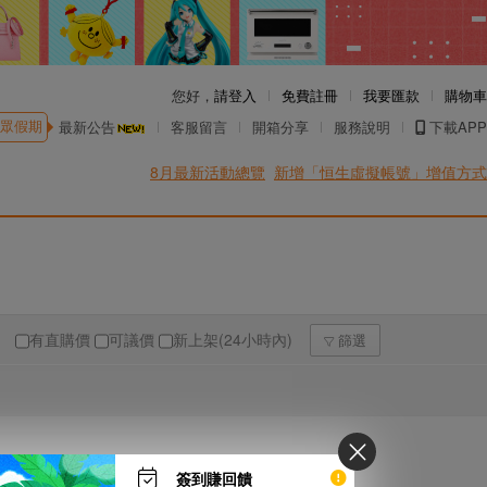
您好，
請登入
免費註冊
我要匯款
購物車
眾假期
最新公告
客服留言
開箱分享
服務說明
下載APP
8月最新活動總覽
新增「恒生虛擬帳號」增值方式
有直購價
可議價
新上架(24小時內)
篩選
簽到賺回饋