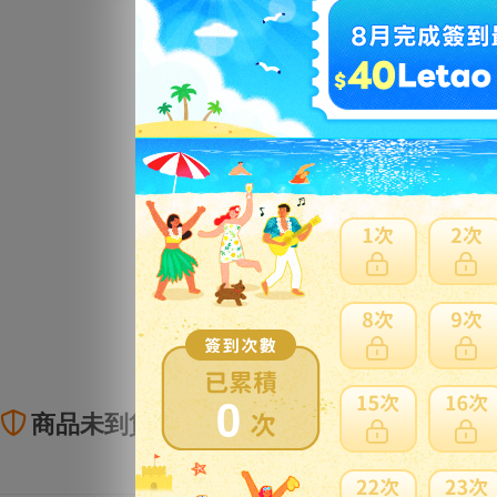
0
商品未到貨全額理賠
賣