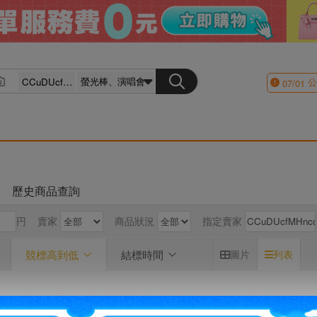
公
07/01
歷史商品查詢
円
賣家
商品狀況
指定賣家
競標高到低
結標時間
圖片
列表