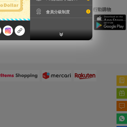
特別服務
行動購物
會員分級制度
鐵壺漏水檢測
精品鑑定
輪框拆除
加強包裝