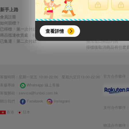
新手上路
常見問題
會員註冊
費用說明
如何競標？
議價方式與規則
{literal}
{/literal}
已得標
第一次付款
結標後多久會收到商品 
查看詳情
商品抵達收貨處
待集運
收到商品有問題該怎麽辦
已集運
第二次付款
無法進口商品列表
得標後取消商品有什麽費
【8月簽到活動】
官方合作夥伴
客服時間：星期一至五 10:00-22:00 星期六至日13:00-22:00
活動期間：
客服專線：
Whatsapp 線上客服
2026年8月1日上午00:00開始至
客服郵箱：
service@funbid.com.hk
每人單一帳號每日只可簽到1次
關注我們：
Facebook
Instagram
本月每完成簽到7次
，系統會即時發
支付合作夥伴
本月簽到活動最多可獲得「$40 Leta
香港
日本
會員需完成手機認證才可參加本活動
物流合作夥伴
Letao Dollar使用規則：