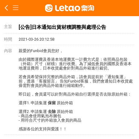
主旨
[公告]日本通知出貨材積調整與處理公告
時間
2021-03-26 20:12:58
內容
親愛的Funbid會員您好，
由於國際運費及香港本地運費其一計費方式是：依照商品包裝
（外箱）尺寸（材積）進行收費。為了減低會員的國際及香港本
地運送費用，日本收貨處會針對商品外箱進行裁切。
若會員希望保持完整的商品外箱，請會員提前於「通知集運」
前，透過「客服留言」 告知Funbid客服，我們會通知日本收貨處
毋需對會員的商品外箱進行縮箱動作。
即日起，會員還可以針對商品外箱自行選擇是否去除原始外箱：
選擇1. 申請集運
保留
原始外箱
選擇2. 申請集運
去除
原始外箱
- 商品會使用氣泡布捆包
- 用符合尺寸的外箱放入會員的商品
感謝各位的支持與愛護！！