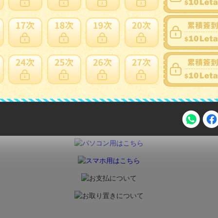
採寸、検品は素人が行っています。多少の誤差・見落としはご
当社は破産管財物件を扱う会社の為、色々な商品を取り扱って
 詳細な知識が必要な物もあります。しかし、当方も素人の為、
んのでこちらで詳細の確認が出来ない場合もございます。予め
管財物件の為、特別に記載の無い小傷や汚れがある商品が含ま
す。また、商品のメーカー保証はございません。神経質な方や
はトラブル防止のため入札をご遠慮頂きますよう予めお願い申
理解の上、ご入札よろしくお願い致します。
▼▼▼ 購入手続きの流れ ▼▼▼
注意事項
2026年8月31日晚上23:59結束。