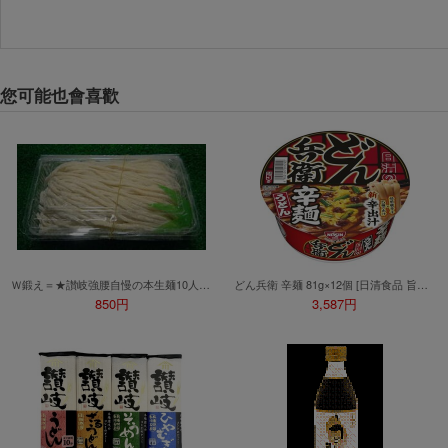
每人單一帳號每日只可簽到1次
本月每完成簽到7次
，系統會即時發
本月簽到活動最多可獲得「$40 Leta
您可能也會喜歡
會員需完成手機認證才可參加本活動
Letao Dollar使用規則：
Letao Dollar使用期限至發放後
Letao Dollar可於「JDire
商品金額。
Letao Dollar不可用於
款、類現金商品、日本寄日本之
使用Letao Dollar之委託單
Dollar使用期限不會延長。
Letao 保有所有變更、修改
Ｗ鍛え＝★讃岐強腰自慢の本生麺10人前（1,3ｋｇ）●味/評価必読
どん兵衛 辛麺 81g×12個 [日清食品 旨辛 焙煎唐辛子 カップ麺 カップうどん]
850円
3,587円