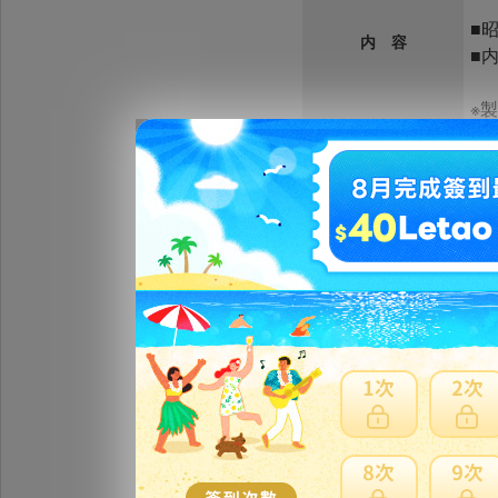
■
内 容
■内
※
【
宅
※
【
発 送
※
※
送
新
状 態
※
その他
※