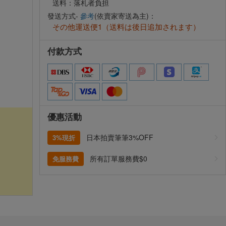
送料：落札者負担
發送方式-
參考
(依賣家寄送為主)：
その他運送便1（送料は後日追加されます）
付款方式
優惠活動
日本拍賣筆筆3%OFF
3%現折
所有訂單服務費$0
免服務費