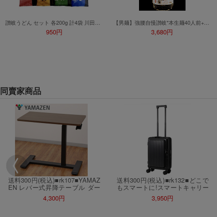
讃岐うどん セット 各200g 計4袋 川田製麺 日清製粉ウェルナ
【男麺】強腰自慢讃岐*本生麺40人前+ぶっかけ醤油２本●評価必読
950円
3,680円
同賣家商品
送料300円(税込)■rk107■YAMAZ
送料300円(税込)■rk132■どこで
EN レバー式昇降テーブル ダー
もスマートに!スマートキャリー
クブラウン 22000円相当【シン
ケース ブラック 38280円相当
4,300円
3,950円
オク】
【シンオク】