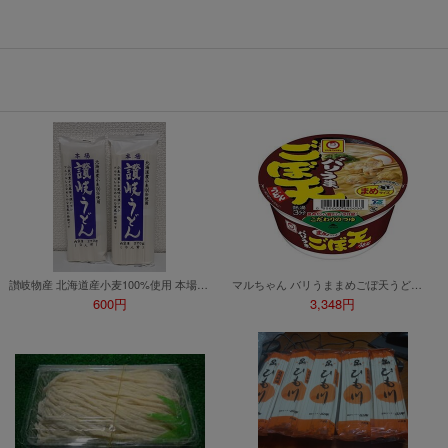
，逾期不得補簽。
放「$10 Letao Dollar」至會員帳戶中。
o Dollar」。
，若要參加APP加碼活動，可掃瞄QRcode下載APP。
第30日之晚上23:59。
ctItems Auction」、「日本商城代購」 「第一次付款」使用，可折抵服務費與
購買商品為「門票、優惠券、住宿券、禮券、儲值卡……等等」、48小時外付
訂單。
，如因價格不符、缺貨、非Letao因素(退貨不會歸還)退單者，退回的Letao
或提前終止之權利，如有變更恕不另行通知，將以官網公告為準。
讃岐物産 北海道産小麦100%使用 本場 讃岐うどん 270ｇ 2袋【国産小麦 干しうどん 乾麺 香川県 うどん県】
マルちゃん バリうままめごぼ天うどん 40g×12個
600円
3,348円