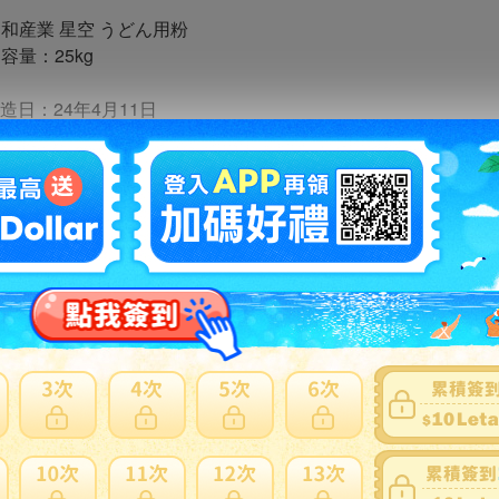
昭和産業 星空 うどん用粉
容量：25kg
製造日：24年4月11日
送料について】
配便送料 300円(税込)×発送個口数
東北は600円(税込)×発送個口数、北海道・沖縄は別途お見積も
同梱不可
商品】
他の商品とは同梱ができません。
ヤフーのシステムでは送料0円と表記されますが
料については上記の【送料について】をご参照ください
品
モニターの環境により、実際の商品と色味が多少違って見える
撮影・採寸の為、開封済みの場合がございます