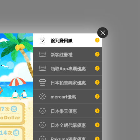
簽到賺回饋
新客註冊禮
りとなります。
領取App專屬優惠
日本拍賣獨家優惠
mercari優惠
日本樂天優惠
場合があります。
日本全網代購優惠
Rakuma獨家優惠