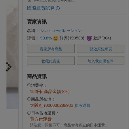
國際運費試算
賣家資訊
名稱：
シン・コーポレーション
評価：
99.8%
好評(190568)
差評(364)
賣家所有商品
開啟原始網頁
收藏此賣家
加入我的黑名單
商品資訊
◎消費稅：
152円( 商品金額 8%)
◎商品所在地：
大阪府 r000000289932
参考運費
◎日本當地運費：
買方付運費
請注意：同捆不可，商品會有獨立的日本運費。