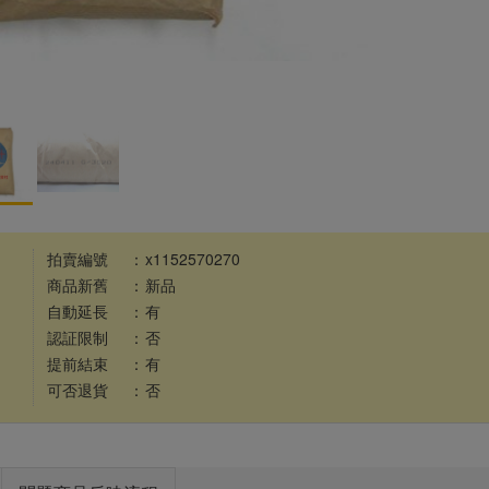
拍賣編號
：
x1152570270
商品新舊
：
新品
自動延長
：
有
認証限制
：
否
提前結束
：
有
可否退貨
：
否