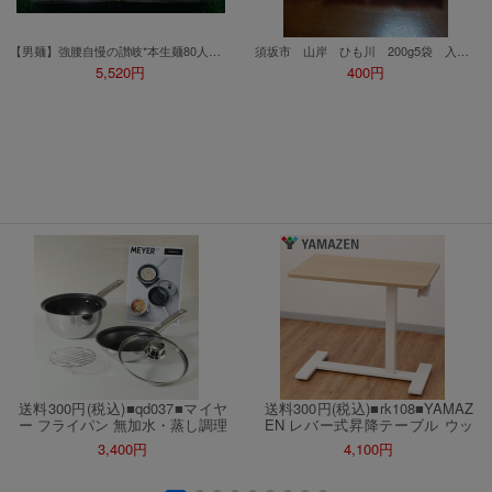
【男麺】強腰自慢の讃岐*本生麺80人前(650g×16ｐ)●味/評価必読
須坂市 山岸 ひも川 200g5袋 入札即落札 400円 賞味期限2027年6月
5,520円
400円
送料300円(税込)■qd037■マイヤ
送料300円(税込)■rk108■YAMAZ
ー フライパン 無加水・蒸し調理
EN レバー式昇降テーブル ウッ
まで！ 1、2、3パン レシピ付き
ドナチュラル 22000円相当【シ
3,400円
4,100円
セット 19980円相当【シンオ
ンオク】
ク】