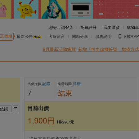
您好，
請登入
免費註冊
我要匯款
購物車
眾假期
最新公告
客服留言
開箱分享
服務說明
下載APP
8月最新活動總覽
新增「恒生虛擬帳號」增值方式
記錄
詳細
出價次數
剩餘時間
7
結束
目前出價
1,900円
HK99.7元
從日本直接發貨的跨境產品