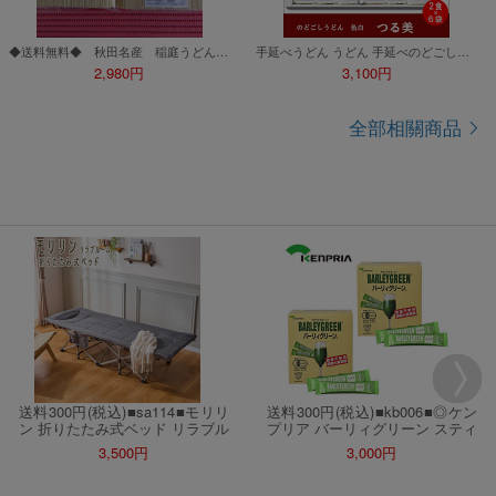
◆送料無料◆ 秋田名産 稲庭うどん 長さ18cm 750g×2（1.5kｇ） １
手延べうどん うどん 手延べのどごしうどん つる美 色白 島原手延べうどん 80g 12束 12人前 めんの山一 山一 NU-30
2,980円
3,100円
全部相關商品
送料300円(税込)■sa114■モリリ
送料300円(税込)■kb006■◎ケン
ン 折りたたみ式ベッド リラブル
プリア バーリィグリーン スティ
ーム 22000円相当【シンオク】
ックタイプ(3g×60スティック) 2
3,500円
3,000円
箱【シンオク】