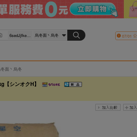
公
07/01
烏冬面丶烏冬
25kg【シンオクH】