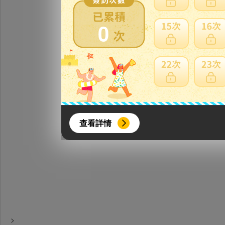
※
※
0
は
せ
注意事項
※
ま
方
ご
{literal}
{/literal}
查看詳情
【8月簽到活動】
活動期間：
2026年8月1日上午00:00開始至
>