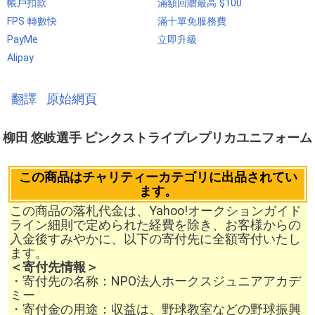
帳戶扣款
滿額回贈最高 $100
FPS 轉數快
滿十單免服務費
PayMe
立即升級
Alipay
翻譯
原始網頁
柳田 悠岐選手 ピンクストライプレプリカユニフォーム
この商品はチャリティーカテゴリに出品されてい
ます。
この商品の落札代金は、Yahoo!オークションガイド
ライン細則で定められた経費を除き、お客様からの
入金後すみやかに、以下の寄付先に全額寄付いたし
ます。
＜寄付先情報＞
・寄付先の名称：NPO法人ホークスジュニアアカデ
ミー
・寄付金の用途：収益は、野球教室などの野球振興