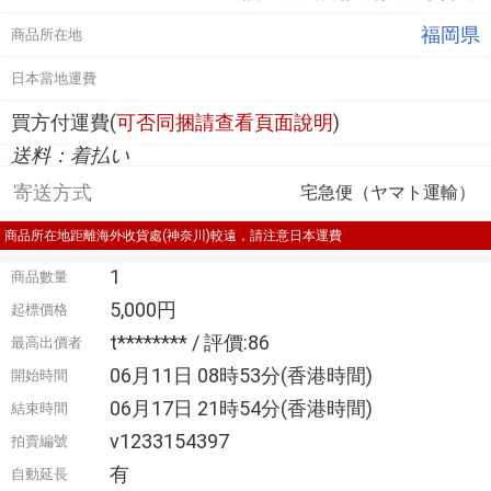
福岡県
商品所在地
日本當地運費
買方付運費(
可否同捆請查看頁面說明
)
送料：着払い
寄送方式
宅急便（ヤマト運輸）
商品所在地距離海外收貨處(神奈川)較遠，請注意日本運費
1
商品數量
5,000円
起標價格
t******** / 評價:86
最高出價者
06月11日 08時53分(香港時間)
開始時間
06月17日 21時54分(香港時間)
結束時間
v1233154397
拍賣編號
有
自動延長