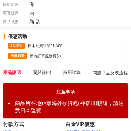
有
提前結束
否
可否退貨
新品
商品狀態
優惠活動
日本拍賣筆筆3%OFF
3%現折
所有訂單服務費$0
免服務費
問與答(
)
商品說明
費用試算
0
問題商品反映流程
注意事項
商品所在地距離海外收貨處(神奈川)較遠，請注
意日本運費
付款方式
白金VIP優惠