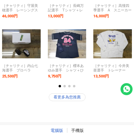
［チャリティ］守屋美
［チャリティ］長嶋万
［チャリティ］高憧四
穂選手 レーシングス
記選手 Tシャツ＋レ
季選手 A スニーカー
ーツセット
ーシングスーツ＋手紙
46,000円
13,000円
16,000円
［チャリティ］内山七
［チャリティ］櫻本あ
［チャリティ］今井美
海選手 プロペラ
ゆみ選手 シャツ＋ひ
亜選手 トレーナー
じあて
25,500円
9,750円
13,500円
看更多為您推薦
電腦版
手機版