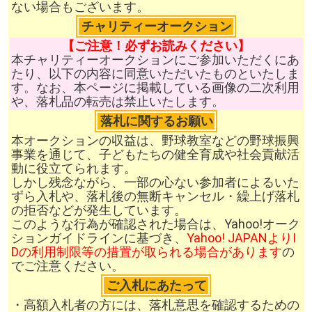
ない場合もございます。
チャリティーオークション
【ご注意！必ずお読みください】
本チャリティーオークションにご参加いただくにあ
たり、以下の内容に同意いただいたものといたしま
す。なお、本ページに掲載している画像の二次利用
や、落札品の転売は禁止いたします。
落札に関するお願い
本オークションの収益は、野球教室などの野球振興
事業を通じて、子どもたちの健全育成や社会貢献活
動に役立てられます。
しかし残念ながら、一部の心ない参加者によるいた
ずら入札や、落札後の無断キャンセル・繰上げ落札
の拒否などが発生しています。
このような行為が確認された場合は、Yahoo!オーク
ションガイドラインに基づき、
Yahoo! JAPANよりI
Dの利用制限等の措置が取られる場合があります
の
でご注意ください。
ご入札にあたって
・高額入札者の方には、落札意思を確認するための