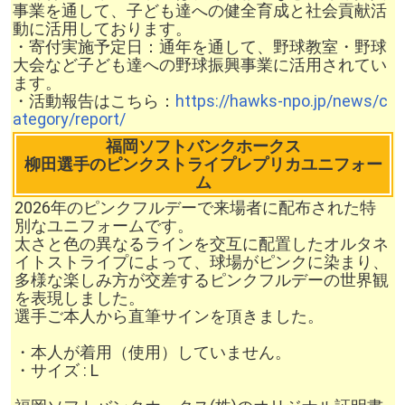
事業を通して、子ども達への健全育成と社会貢献活
動に活用しております。
・寄付実施予定日：通年を通して、野球教室・野球
大会など子ども達への野球振興事業に活用されてい
ます。
・活動報告はこちら：
https://hawks-npo.jp/news/c
ategory/report/
福岡ソフトバンクホークス
柳田選手のピンクストライプレプリカユニフォー
ム
2026年のピンクフルデーで来場者に配布された特
別なユニフォームです。
太さと色の異なるラインを交互に配置したオルタネ
イトストライプによって、球場がピンクに染まり、
多様な楽しみ方が交差するピンクフルデーの世界観
を表現しました。
選手ご本人から直筆サインを頂きました。
・本人が着用（使用）していません。
・サイズ : L