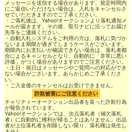
メッセージを送信する場合があります。規定時間内
にご返信いただけない場合は、入札をキャンセルさ
せていただきますのでご了承ください。
・ご落札後は、Yahoo!オークションより落札通知メ
ールが届きます。その後、取引ナビに沿ってお届け
先等をご連絡ください。
・自動入札システムをご利用の方は、落札に気づか
ないまま期限が過ぎてしまうケースがございます。
期限内にお支払いが確認できない場合は、落札者都
合によるキャンセルとなり、自動的に「非常に悪い
評価」がつく場合がありますのでご注意ください。
・土日・祝日はメッセージやご質問への対応ができ
ない場合がございます。あらかじめご了承くださ
い。
・ご入金後のキャンセルはお受けできません。
詐欺被害にご注意ください
チャリティーオークション出品者を装った詐欺行為
が報告されています。
Yahoo!オークションでは、次点落札者（補欠落札
者）に自動的に権利が移ることはありません。出品
者が上位落札者を削除しない限り、落札権は発生し
ません。