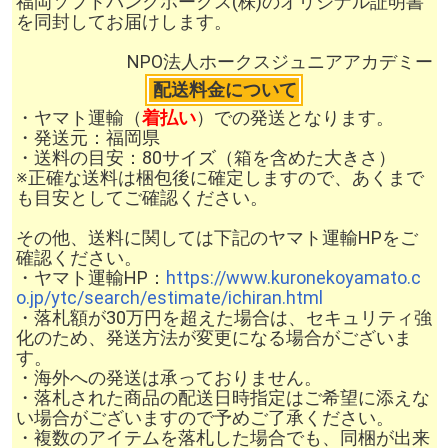
福岡ソフトバンクホークス(株)のオリジナル証明書
を同封してお届けします。
NPO法人ホークスジュニアアカデミー
配送料金について
・ヤマト運輸（
着払い
）での発送となります。
・発送元：福岡県
・送料の目安：80サイズ（箱を含めた大きさ）
※正確な送料は梱包後に確定しますので、あくまで
も目安としてご確認ください。
その他、送料に関しては下記のヤマト運輸HPをご
確認ください。
・ヤマト運輸HP：
https://www.kuronekoyamato.c
o.jp/ytc/search/estimate/ichiran.html
・落札額が30万円を超えた場合は、セキュリティ強
化のため、発送方法が変更になる場合がございま
す。
・海外への発送は承っておりません。
・落札された商品の配送日時指定はご希望に添えな
い場合がございますので予めご了承ください。
・複数のアイテムを落札した場合でも、同梱が出来