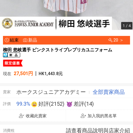
1 / 4
結束
新品
20 ＞
柳田 悠岐選手 ピンクストライプレプリカユニフォーム
|
27,501円
現在
HK1,443.8元
ホークスジュニアアカデミー
全部賣家商品
賣家
99.3%
好評(2152)
差評(14)
評價
收藏此賣家
加入我的黑名單
請查看商品說明與店家介紹
消費稅