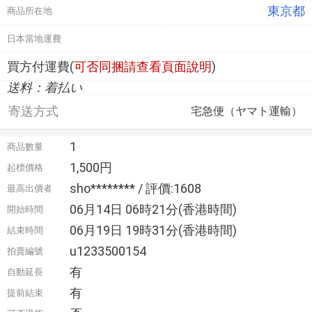
東京都
商品所在地
日本當地運費
買方付運費(
可否同捆請查看頁面說明
)
送料：着払い
寄送方式
宅急便（ヤマト運輸）
1
商品數量
1,500円
起標價格
sho******** / 評價:1608
最高出價者
06月14日 06時21分(香港時間)
開始時間
06月19日 19時31分(香港時間)
結束時間
u1233500154
拍賣編號
有
自動延長
有
提前結束