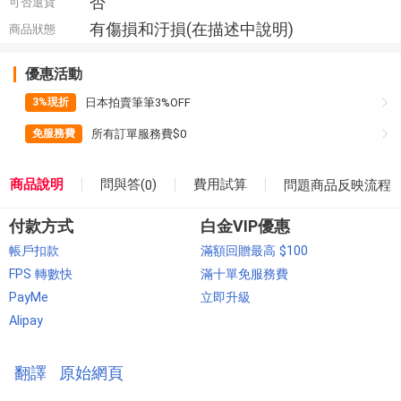
否
可否退貨
有傷損和汙損(在描述中說明)
商品狀態
優惠活動
日本拍賣筆筆3%OFF
3%現折
所有訂單服務費$0
免服務費
問與答(
)
商品說明
費用試算
0
問題商品反映流程
付款方式
白金VIP優惠
帳戶扣款
滿額回贈最高 $100
FPS 轉數快
滿十單免服務費
PayMe
立即升級
Alipay
翻譯
原始網頁