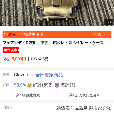
1 / 6
結束
描述中說明
18 ＞
フェアレディZ 灰皿 中古 昭和レトロ シガレットケース
|
5,000円
現在
HK262.5元
Clovers
全部賣家商品
賣家
99.9%
好評(892)
差評(1)
評價
收藏此賣家
加入我的黑名單
請查看商品說明與店家介紹
消費稅