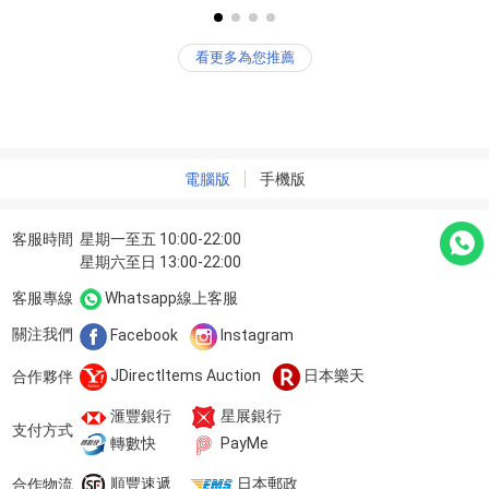
付 オルゴール無しタイ
ック
プ トヨタ ビンテージ
看更多為您推薦
電腦版
手機版
客服時間
星期一至五 10:00-22:00
星期六至日 13:00-22:00
客服專線
Whatsapp線上客服
關注我們
Facebook
Instagram
JDirectItems Auction
日本樂天
合作夥伴
滙豐銀行
星展銀行
支付方式
轉數快
PayMe
順豐速遞
日本郵政
合作物流