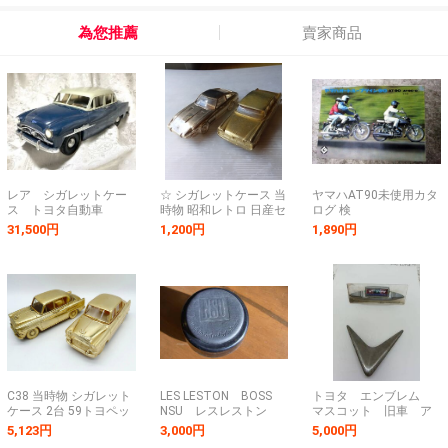
為您推薦
賣家商品
レア シガレットケー
☆ シガレットケース 当
ヤマハAT90未使用カタ
ス トヨタ自動車
時物 昭和レトロ 日産セ
ログ 検
TOYOTA CROWN クラ
ドリック フェアレデ
MF1MF2MJ1MJ2YA5YA3
31,500円
1,200円
1,890円
ウン 紺色×ライトグレ
ィ 2800Z まとめて
メイトU5スズキセルペ
ー ヴィンテージ 当
現状品 動作未確認
ットカワサキトーハツ
時物
ジャンク ☆
メイハツホンダCB
C38 当時物 シガレット
LES LESTON BOSS
トヨタ エンブレム
ケース 2台 59トヨペッ
NSU レスレストン
マスコット 旧車 ア
ト「クラウン デラック
ステアリングボス
ンティーク
5,123円
3,000円
5,000円
ス」オーバードライブ
NSU 新品デッドスト