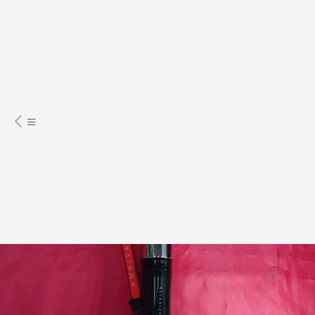
明星周邊商品
螢光棒、演唱會手燈