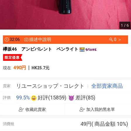
1 / 6
32:05
描述中說明
0 ＞
欅坂46 アンビバレント ペンライト
|
490円
現在
HK25.7元
リユースショップ・コレクト
全部賣家商品
賣家
99.5%
好評(15859)
差評(85)
評價
收藏此賣家
加入我的黑名單
49円( 商品金額 10%)
消費稅