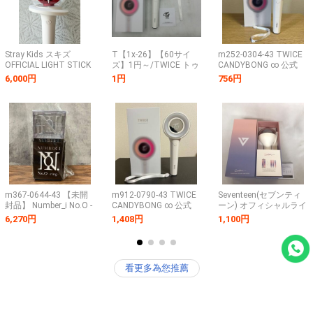
Stray Kids スキズ
T【1x-26】【60サイ
m252-0304-43 TWICE
OFFICIAL LIGHT STICK
ズ】1円～/TWICE トゥ
CANDYBONG ∞ 公式
VER.2 公式ペンライト
ワイス CANDYBONG
ペンライト インフィニ
6,000円
1円
756円
＊中古
VER.3 ペンライト/点灯
ティ
確認済み
m367-0644-43 【未開
m912-0790-43 TWICE
Seventeen(セブンティ
封品】 Number_i No.O -
CANDYBONG ∞ 公式
ーン) オフィシャルライ
ring- オリジナル ペンラ
ペンライト キャンディ
トスティック 初代
6,270円
1,408円
1,100円
イト ナンバーアイ ナン
ーボン インフィニティ
Ver.1 公式ペンライト ※
バリング
公式アプリにて
Bluetooth接続確認済み
(063102)
看更多為您推薦