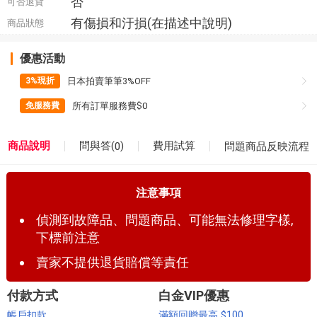
否
可否退貨
有傷損和汙損(在描述中說明)
商品狀態
優惠活動
日本拍賣筆筆3%OFF
3%現折
所有訂單服務費$0
免服務費
問與答(
)
商品說明
費用試算
0
問題商品反映流程
注意事項
偵測到故障品、問題商品、可能無法修理字樣,
下標前注意
賣家不提供退貨賠償等責任
付款方式
白金VIP優惠
帳戶扣款
滿額回贈最高 $100