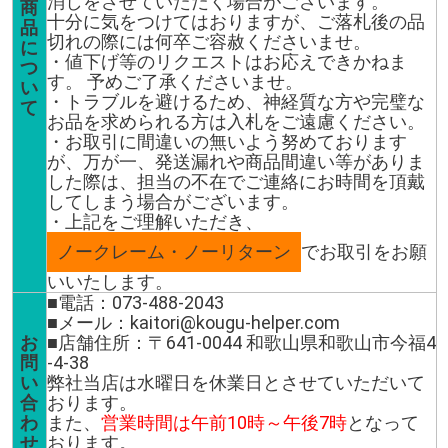
消しをさせていただく場合がございます。
商
十分に気をつけてはおりますが、ご落札後の品
品
切れの際には何卒ご容赦くださいませ。
に
・値下げ等のリクエストはお応えできかねま
つ
す。 予めご了承くださいませ。
い
・トラブルを避けるため、神経質な方や完璧な
て
お品を求められる方は入札をご遠慮ください。
・お取引に間違いの無いよう努めております
が、万が一、発送漏れや商品間違い等がありま
した際は、担当の不在でご連絡にお時間を頂戴
してしまう場合がございます。
・上記をご理解いただき、
ノークレーム・ノーリターン
でお取引をお願
いいたします。
■電話：073-488-2043
■メール：kaitori@kougu-helper.com
お
■店舗住所：〒641-0044 和歌山県和歌山市今福4
問
-4-38
い
弊社当店は水曜日を休業日とさせていただいて
合
おります。
わ
また、
営業時間は午前10時～午後7時
となって
せ
おります。