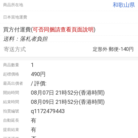
和歌山県
商品所在地
日本當地運費
買方付運費(
可否同捆請查看頁面說明
)
送料：落札者負担
寄送方式
定形外 郵便-140円
1
商品數量
490円
起標價格
/ 評價:
最高出價者
08月07日 21時52分(香港時間)
開始時間
08月09日 21時52分(香港時間)
結束時間
q1172479443
拍賣編號
有
自動延長
有
提前結束