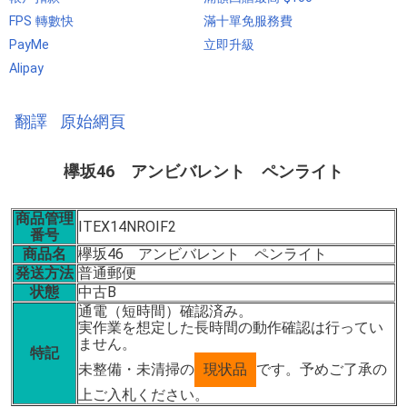
FPS 轉數快
滿十單免服務費
PayMe
立即升級
Alipay
翻譯
原始網頁
欅坂46 アンビバレント ペンライト
商品管理
ITEX14NROIF2
番号
商品名
欅坂46 アンビバレント ペンライト
発送方法
普通郵便
状態
中古B
通電（短時間）確認済み。
実作業を想定した長時間の動作確認は行ってい
ません。
特記
未整備・未清掃の
現状品
です。予めご了承の
上ご入札ください。