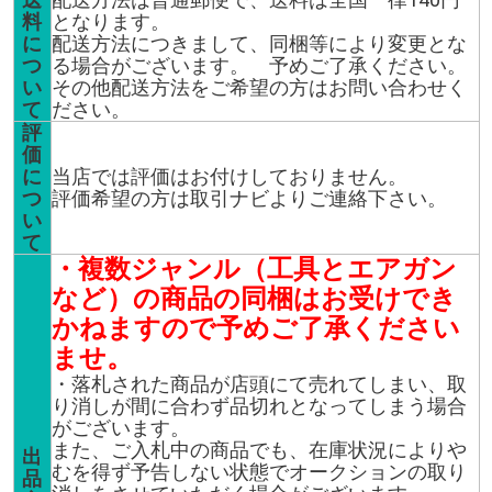
料
となります。
に
配送方法につきまして、同梱等により変更とな
つ
る場合がございます。 予めご了承ください。
い
その他配送方法をご希望の方はお問い合わせく
て
ださい。
評
価
に
当店では評価はお付けしておりません。
つ
評価希望の方は取引ナビよりご連絡下さい。
い
て
・複数ジャンル（工具とエアガン
など）の商品の同梱はお受けでき
かねますので予めご了承ください
ませ。
・落札された商品が店頭にて売れてしまい、取
り消しが間に合わず品切れとなってしまう場合
がございます。
また、ご入札中の商品でも、在庫状況によりや
出
むを得ず予告しない状態でオークションの取り
品