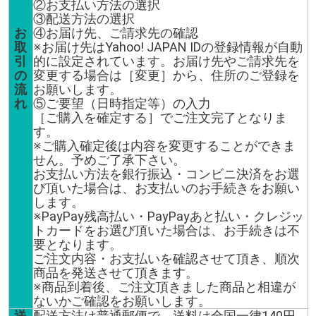
②お支払い方法の選択
③配送方法の選択
お
④お届け先、ご請求先の確認
取
※お届け先はYahoo! JAPAN IDの登録情報が自動
引
的に設定されています。お届け先やご請求先を
の
変更する場合は［変更］から、住所のご登録を
流
お願いします。
れ
⑤ご要望（日時指定等）の入力
［ご購入を確定する］でご注文完了となりま
す。
※ご購入確定後は内容を変更することができま
せん。予めご了承下さい。
お支払い方法を銀行振込・コンビニ決済をお選
び頂いた場合は、お支払いのお手続きをお願い
します。
※PayPay残高払い・PayPayあと払い・クレジッ
トカードをお選び頂いた場合は、お手続きは不
要となります。
ご注文内容・お支払いを確認させて頂き、順次
商品を発送させて頂きます。
※商品到着後、ご注文頂きました商品と相違が
ないかご確認をお願いします。
送
配送方法は普通郵便で、送料は全国一律140円