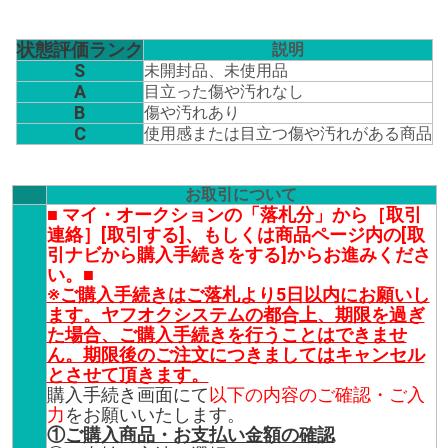
状態評価ランク
説明
S
未開封品、未使用品
A
目立った傷や汚れなし
B
傷や汚れあり
C
使用感または目立つ傷や汚れがある商品
お取引について
■ マイ・オークションの「落札分」から［取引
連絡］[取引する]、もしくは商品ページ内の[取
引ナビから購入手続きをする]からお進みくださ
い。■
※ご購入手続きはご落札より5日以内にお願いし
ます。ヤフオクシステムの都合上、期限を過ぎ
た場合、ご購入手続きを行うことはできませ
ん。期限後のご注文につきましてはキャンセル
とさせて頂きます。
購入手続き画面にて
以下の内容のご確認・ご入
力
をお願いいたします。
①
ご購入商品・お支払い金額の確認