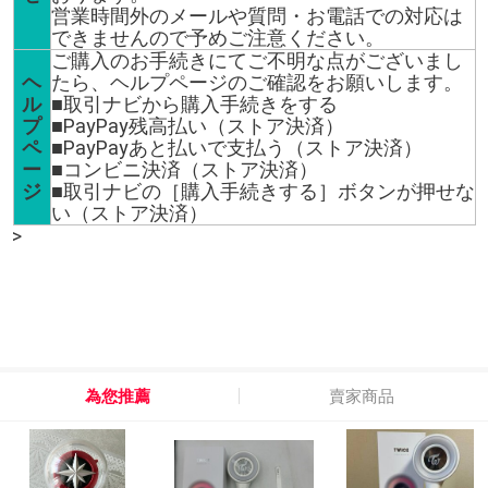
営業時間外のメールや質問・お電話での対応は
できませんので予めご注意ください。
ご購入のお手続きにてご不明な点がございまし
ヘ
たら、ヘルプページのご確認をお願いします。
ル
■取引ナビから購入手続きをする
プ
■PayPay残高払い（ストア決済）
ペ
■PayPayあと払いで支払う（ストア決済）
ー
■コンビニ決済（ストア決済）
ジ
■取引ナビの［購入手続きする］ボタンが押せな
い（ストア決済）
>
為您推薦
賣家商品