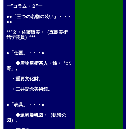
ー”コラム・２”ー
●●「三つの名物の装い」・・・
●●
**”文・佐藤留美・（五島美術
館学芸員）”**
●「仕覆」・・・●
◆唐物肩衝茶入・銘・「北
野」。
・重要文化財。
・三井記念美術館。
●「表具」・・・●
◆遠帆帰帆図・（帆帰の
図）。