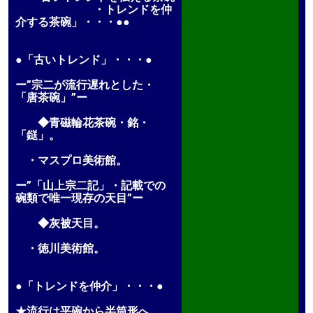
・トレンドを仲
介する茶碗」・・・●●
●「古いトレンド」・・・●
ー”宗二が流行遅れとした・
「唐茶碗」”ー
◆青磁輪花茶碗・銘・
「鎹」。
・マスプロ美術館。
ー”「山上宗二記」・記載での
碗類で唯一現存の天目”ー
◆灰被天目。
・徳川美術館。
●「トレンドを仲介」・・・●
★流行は平碗から半筒形へ。