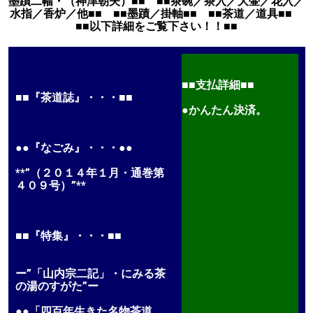
墨蹟二幅・（神津朝夫）■■ ■■茶碗／茶入／大壷／花入／
水指／香炉／他■■ ■■墨蹟／掛軸■■ ■■茶道／道具■■
■■以下詳細をご覧下さい！！■■
■■支払詳細■■
■■『茶道誌』・・・■■
●かんたん決済。
●●『なごみ』・・・●●
**”（２０１４年１月・通巻第
４０９号）”**
■■『特集』・・・■■
ー”「山内宗二記」・にみる茶
の湯のすがた”ー
●●「四百年生きた名物茶道