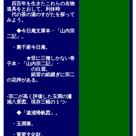
四百年を生きたこれらの名物
道具をとおして、利休時
代の茶の湯のすがたを探って
みよう。
◆今日庵文庫本・「山内宗
二記」。
・裏千家今日庵。
★世に三種しかない巻
子本・「山内宗二記」・
の白眉。
紙背の紙継ぎに宗二
の花押がある。
-宗二が高く評価した玉澗の瀟
湘八景図、現存三幅の１つ-
◆「遠浦帰帆図」。
・玉澗筆。
・重要文化財。