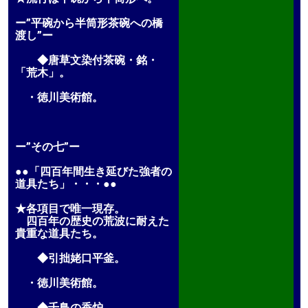
ー”平碗から半筒形茶碗への橋
渡し”ー
◆唐草文染付茶碗・銘・
「荒木」。
・徳川美術館。
ー”その七”ー
●●「四百年間生き延びた強者の
道具たち」・・・●●
★各項目で唯一現存。
四百年の歴史の荒波に耐えた
貴重な道具たち。
◆引拙姥口平釜。
・徳川美術館。
◆千鳥の香炉。