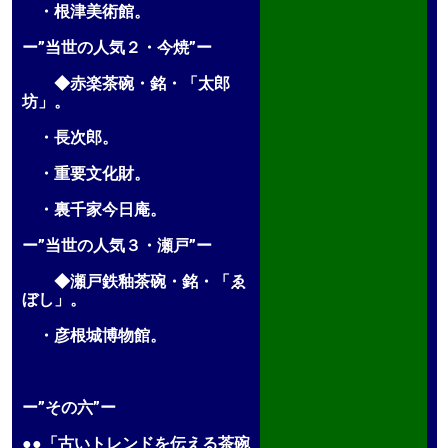
・根津美術館。
ー”当世の人気２・今焼”ー
◆赤楽茶碗・銘・「太郎
坊」。
・長次郎。
・重要文化財。
・裏千家今日庵。
ー”当世の人気３・瀬戸”ー
◆瀬戸鉄釉茶碗・銘・「ゑ
ぼし」。
・彦根城博物館。
ー”その六”ー
●●「古いトレンドを伝える茶碗