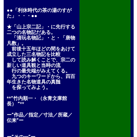
●●「利休時代の茶の湯のすが
た」・・・●●
★「山上宗二記」・に先行する
二つの名物記だある。
「清玩名物記」・と・「唐物
凡数」。
前後十五年ほどの間をあけて
成立した三名物記を比較
して読み解くことで、宗二の
新しい道具観と当時の流
行の最先端がみえてくる。
九つのキーワードから、四百
年生きた名物道具の真髄
を探ってみよう。
**”竹内順一・（永青文庫館
長） ”**
ー”作品／指定／寸法／所蔵／
伝来”ー
ー”その一”ー