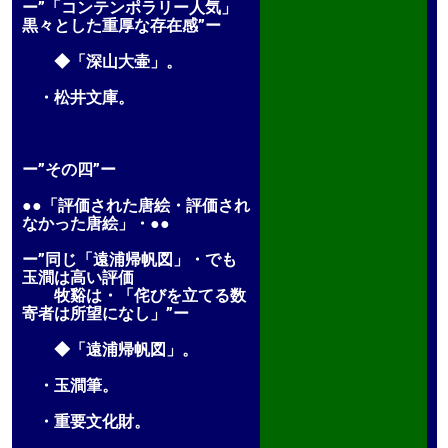
ー”「コンテンポラリー人気」
黒々とした重厚な存在感”ー
◆「深山大壷」。
・松井文庫。
ー”その四”ー
●●「評価された唐絵・評価され
なかった唐絵」・●●
ー”同じ「遠浦帰帆図」・でも
玉澗は高い評価
牧谿は・「侘びを立てる数
寄者は所望になし」”ー
◆「遠浦帰帆図」。
・玉澗筆。
・重要文化財。