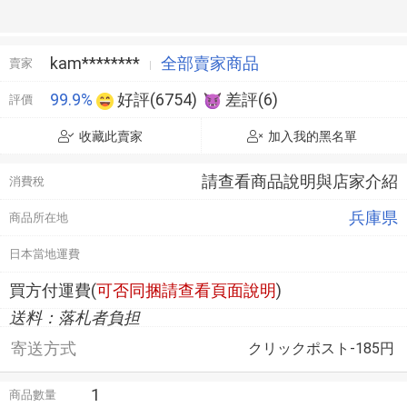
|
1,500円
現在
HK78.7元
kam********
全部賣家商品
賣家
99.9%
好評(6754)
差評(6)
評價
收藏此賣家
加入我的黑名單
請查看商品說明與店家介紹
消費稅
兵庫県
商品所在地
日本當地運費
買方付運費(
可否同捆請查看頁面說明
)
送料：落札者負担
寄送方式
クリックポスト-185円
1
商品數量