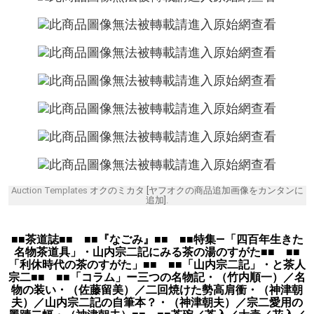
Auction Templates
オクのミカタ [ヤフオクの商品追加画像をカンタンに
追加]
.
■■茶道誌■■ ■■『なごみ』■■ ■■特集―「四百年生きた
名物茶道具」・山内宗二記にみる茶の湯のすがた■■ ■■
「利休時代の茶のすがた」■■ ■■「山内宗二記」・と茶人
宗二■■ ■■「コラム」ー三つの名物記・（竹内順一）／名
物の装い・（佐藤留美）／二回焼けた勢高肩衝・（神津朝
夫）／山内宗二記の自筆本？・（神津朝夫）／宗二愛用の