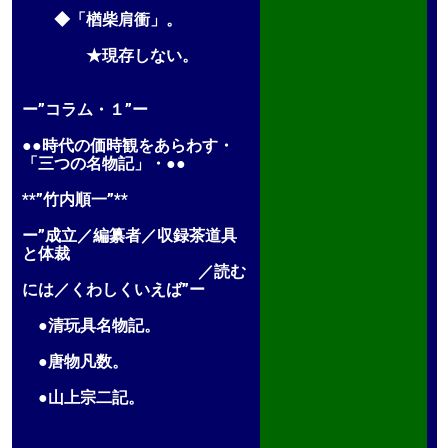
◆「楢柴肩衝」。
★現存しない。
ー”コラム・１”ー
●●時代の価時観をあらわす・
「三つの名物記」・●●
**”竹内順一”**
ー”成立／編纂者／収録茶道具
と体裁
／読む
には／くわしくいえば”ー
●清玩具名物記。
●唐物凡数。
●山上宗二記。