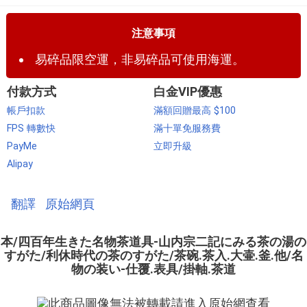
注意事項
易碎品限空運，非易碎品可使用海運。
付款方式
白金VIP優惠
帳戶扣款
滿額回贈最高 $100
FPS 轉數快
滿十單免服務費
PayMe
立即升級
Alipay
翻譯
原始網頁
本/四百年生きた名物茶道具-山内宗二記にみる茶の湯の
すがた/利休時代の茶のすがた/茶碗.茶入.大壷.釜.他/名
物の装い-仕覆.表具/掛軸.茶道