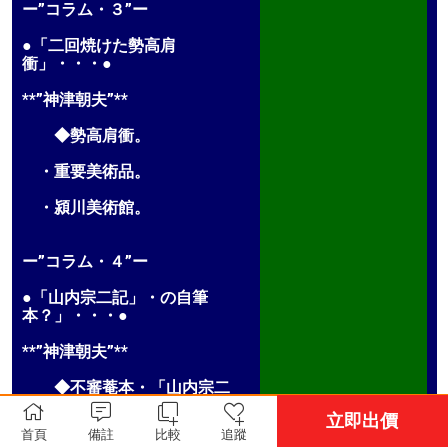
ー”コラム・３”ー
●「二回焼けた勢高肩
衝」・・・●
**”神津朝夫”**
◆勢高肩衝。
・重要美術品。
・潁川美術館。
ー”コラム・４”ー
●「山内宗二記」・の自筆
本？」・・・●
**”神津朝夫”**
◆不審菴本・「山内宗二
記」。
立即出價
首頁
備註
比較
追蹤
・表千家不審菴。