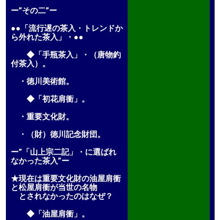
ー”その二”ー
●●「流行遅の茶入・トレンドか
ら外れた茶入」・●●
◆「手瓶茶入」・（唐物釣
付茶入）。
・徳川美術館。
◆「初花肩衝」。
・重要文化財。
・（財）徳川記念財団。
ー”「山上宗二記」・に選ばれ
なかった茶入”ー
★現在は重要文化財の油屋肩衝
と松屋肩衝が当世の名物
とされなかったのはなぜ？
◆「油屋肩衝」。