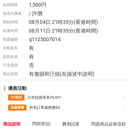
1,500円
起標價格
/ 評價:
最高出價者
08月04日 21時35分(香港時間)
開始時間
08月11日 21時35分(香港時間)
結束時間
q1125007014
拍賣編號
有
自動延長
有
提前結束
否
可否退貨
有傷損和汙損(在描述中說明)
商品狀態
優惠活動
日本拍賣筆筆3%OFF
3%現折
所有訂單服務費$0
免服務費
問與答(
)
商品說明
費用試算
0
問題商品反映流程