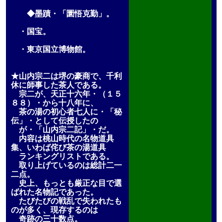
◆墨蹟・「圜悟克勤」。
・国宝。
・東京国立博物館。
★山内宗二は堺の豪商で、千利
休に師事した茶人である。
宗二が、天正十六年・（１５
８８）・から十八年に、
茶の湯の初心者七人に・「秘
伝」・として伝授したの
が・「山内宗二記」・だ。
内容は桃山時代の名物道具
集、いわば侘び茶の湯道具
ランキングリストである。
取り上げているのは総計二一
二点。
史上、もっとも厳正な目で選
ばれた名物記であった。
たびたびの戦乱で失われたも
のが多く、現存するのは
奇跡の三十数点。