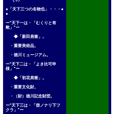
●「天下三つの名物也」・・・●
●
ー”天下一は・「むくりと有
歟」”ー
◆「新田肩衝」。
・重要美術品。
・徳川ミュージアム。
ー”天下二は・「よき比可申
様」”ー
◆「初花肩衝」。
・重要文化財。
・（財）徳川記念財団。
ー”天下三は・「壺ノナリ下フ
クラ」”ー