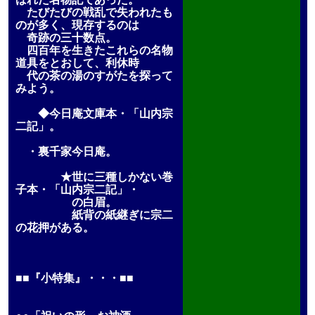
たびたびの戦乱で失われたも
のが多く、現存するのは
奇跡の三十数点。
四百年を生きたこれらの名物
道具をとおして、利休時
代の茶の湯のすがたを探って
みよう。
◆今日庵文庫本・「山内宗
二記」。
・裏千家今日庵。
★世に三種しかない巻
子本・「山内宗二記」・
の白眉。
紙背の紙継ぎに宗二
の花押がある。
■■『小特集』・・・■■