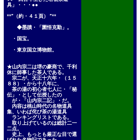
具」・・・●●
**”（約・４１頁） ”**
◆墨蹟・「圜悟克勤」。
・国宝。
・東京国立博物館。
★山内宗二は堺の豪商で、千利
休に師事した茶人である。
宗二が、天正十六年・（１５
８８）・から十八年に、
茶の湯の初心者七人に・「秘
伝」・として伝授したの
が・「山内宗二記」・だ。
内容は桃山時代の名物道具
集、いわば侘び茶の湯道具
ランキングリストである。
取り上げているのは総計二一
二点。
史上、もっとも厳正な目で選
ばれた名物記であった。