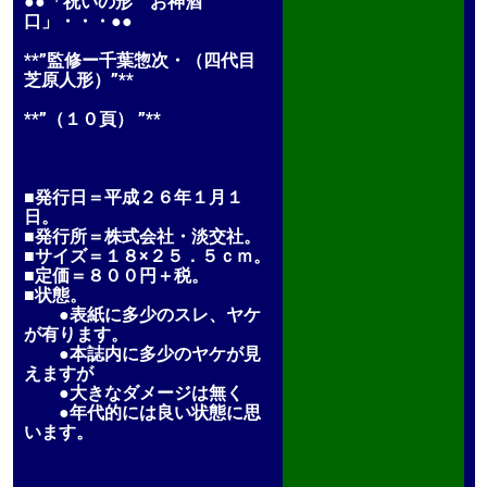
●●「祝いの形 お神酒
口」・・・●●
**”監修ー千葉惣次・（四代目
芝原人形）”**
**”（１０頁） ”**
■発行日＝平成２６年１月１
日。
■発行所＝株式会社・淡交社。
■サイズ＝１８×２５．５ｃｍ。
■定価＝８００円＋税。
■状態。
●表紙に多少のスレ、ヤケ
が有ります。
●本誌内に多少のヤケが見
えますが
●大きなダメージは無く
●年代的には良い状態に思
います。