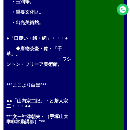
・玉澗筆。
・重要文化財。
・出光美術館。
●「口覆い・緒・網」・・・●
◆唐物茶壷・銘・「千
草」。
・ワシ
ントン・フリーア美術館。
**”ここより白黒”**
●●「山内宗二記」・と茶人宗
二・・・●●
**”文ー神津朝夫・（手塚山大
学非常勤講師）”**