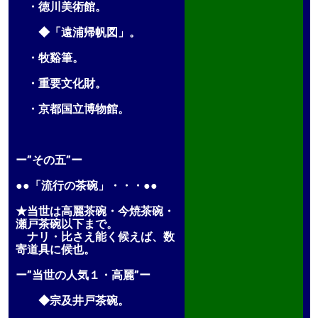
・徳川美術館。
◆「遠浦帰帆図」。
・牧谿筆。
・重要文化財。
・京都国立博物館。
ー”その五”ー
●●「流行の茶碗」・・・●●
★当世は高麗茶碗・今焼茶碗・
瀬戸茶碗以下まで。
ナリ・比さえ能く候えば、数
寄道具に候也。
ー”当世の人気１・高麗”ー
◆宗及井戸茶碗。