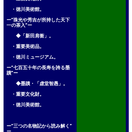
・徳川美術館。
ー”珠光や秀吉が所持した天下
一の茶入”ー
◆「新田肩衝」。
・重要美術品。
・徳川ミュージアム。
ー”七百五十年の長寿を誇る墨
蹟”ー
◆墨蹟・「虚堂智愚」。
・重要文化財。
・徳川美術館。
ー”三つの名物記から読み解く”
ー