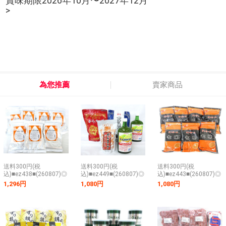
賞味期限2026年10月〜2027年12月
>
為您推薦
賣家商品
送料300円(税
送料300円(税
送料300円(税
込)■ez438■(260807)◎
込)■ez449■(260807)◎
込)■ez443■(260807)◎
三島食品 ごまあえの素
ポッカレモン・がらス
サンホーム 七味 300g 7
1,296円
1,080円
1,080円
500g 7点【シンオク】
ープの素 等 4種 5点
点【シンオク】
【シンオク】