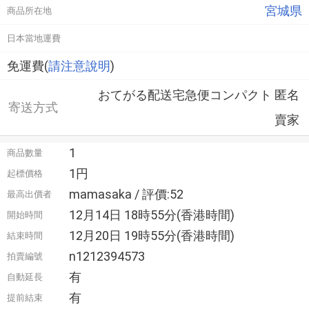
宮城県
商品所在地
日本當地運費
免運費(
請注意說明
)
おてがる配送宅急便コンパクト 匿名
寄送方式
賣家
1
商品數量
1円
起標價格
mamasaka / 評價:52
最高出價者
12月14日 18時55分(香港時間)
開始時間
12月20日 19時55分(香港時間)
結束時間
n1212394573
拍賣編號
有
自動延長
有
提前結束