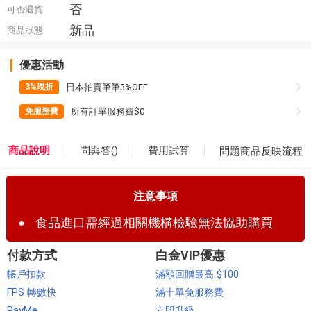
否
可否退貨
新品
商品狀態
優惠活動
日本拍賣筆筆3%OFF
3%現折
所有訂單服務費$0
免服務費
商品說明
問與答(
)
費用試算
問題商品反映流程
注意事項
食品進口需經過相關機構檢驗無法協助購買
付款方式
白金VIP優惠
帳戶扣款
滿額回贈最高 $100
FPS 轉數快
滿十單免服務費
PayMe
立即升級