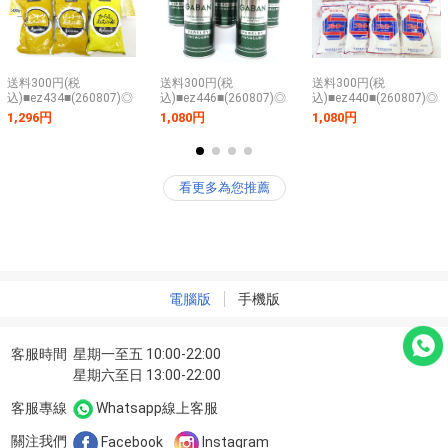
送料300円(税
送料300円(税
送料300円(税
込)■ez434■(260807)◎
込)■ez446■(260807)◎
込)■ez440■(260807)◎
すり胡麻・ピーナッツ
ハウス GABAN パセリ
コショー・一味唐辛子
1,296円
1,080円
1,080円
あえの素 等 3種 7点
みじん切り 16g 5点
2種 8点【シンオク】
【シンオク】
【シンオク】
看更多為您推薦
電腦版
手機版
客服時間
星期一至五 10:00-22:00
星期六至日 13:00-22:00
客服專線
Whatsapp線上客服
關注我們
Facebook
Instagram