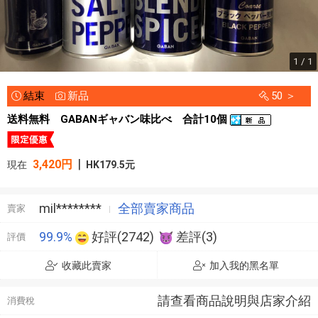
1 / 1
結束
新品
50 ＞
送料無料 GABANギャバン味比べ 合計10個
|
3,420円
現在
HK179.5元
mil********
全部賣家商品
賣家
99.9%
好評(2742)
差評(3)
評價
收藏此賣家
加入我的黑名單
請查看商品說明與店家介紹
消費稅