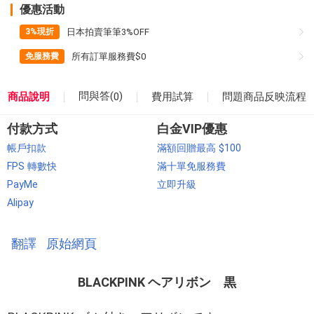
優惠活動
日本拍賣筆筆3%OFF
3%現折
所有訂單服務費$0
免服務費
問與答(
)
商品說明
費用試算
0
問題商品反映流程
付款方式
白金VIP優惠
帳戶扣款
滿額回贈最高 $100
FPS 轉數快
滿十單免服務費
PayMe
立即升級
Alipay
翻譯
原始網頁
BLACKPINK ヘアリボン 黒