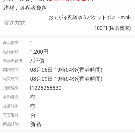
送料：落札者負担
おてがる配送ゆうパケットポストmini-
寄送方式
180円 (匿名賣家)
1
商品數量
1,200円
起標價格
/ 評價:
最高出價者
08月06日 19時04分(香港時間)
開始時間
08月09日 19時04分(香港時間)
結束時間
l1226268830
拍賣編號
有
自動延長
有
提前結束
否
可否退貨
新品
商品狀態