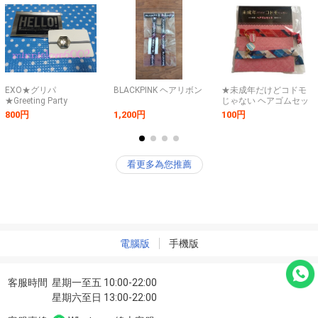
ホルダー★ステッカー
石橋貴明 木梨憲武
シール 2種 セット★ス
原宿 旧車
ホ
EXO★グリパ
BLACKPINK ヘアリボン
★未成年だけどコドモ
★Greeting Party
じゃない ヘアゴムセッ
Hello★公式 グッズ★ヘ
ト マカロンチャーム付
800円
1,200円
100円
アゴム★グレー
き チャーム ヘアゴム
知念侑李 中島健人 Hey!
Say! JUMP SexyZone
看更多為您推薦
電腦版
手機版
客服時間
星期一至五 10:00-22:00
星期六至日 13:00-22:00