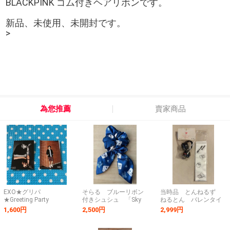
BLACKPINK ゴム付きヘアリボンです。
新品、未使用、未開封です。
>
為您推薦
賣家商品
EXO★グリパ
そらる ブルーリボン
当時品 とんねるず
★Greeting Party
付きシュシュ 「Sky
ねるとん バレンタイ
Hello★ヘアゴム
Light」 、「Night
ンハウス ヘアゴム
1,600円
2,500円
2,999円
★Overdose★ミニスニ
Glow」
ボンボン リボン 未
ーカーストラップキー
開封 昭和 お笑い