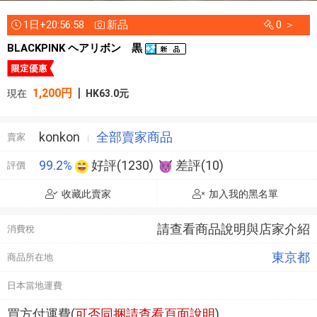
1日+20:56:58
新品
0 ＞
BLACKPINK ヘアリボン 黒
|
1,200円
現在
HK63.0元
konkon
全部賣家商品
賣家
99.2%
好評(1230)
差評(10)
評價
收藏此賣家
加入我的黑名單
請查看商品說明與店家介紹
消費稅
東京都
商品所在地
日本當地運費
買方付運費(
可否同捆請查看頁面說明
)