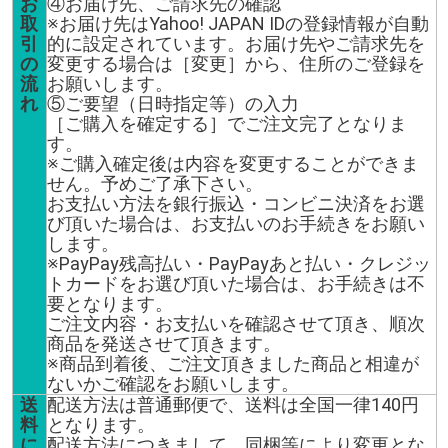
お
④お届け先、ご請求先の確認
取
※お届け先はYahoo! JAPAN IDの登録情報が自動
引
的に設定されています。お届け先やご請求先を
の
変更する場合は［変更］から、住所のご登録を
流
お願いします。
れ
⑤ご要望（日時指定等）の入力
［ご購入を確定する］でご注文完了となりま
す。
※ご購入確定後は内容を変更することができま
せん。予めご了承下さい。
お支払い方法を銀行振込・コンビニ決済をお選
び頂いた場合は、お支払いのお手続きをお願い
します。
※PayPay残高払い・PayPayあと払い・クレジッ
トカードをお選び頂いた場合は、お手続きは不
要となります。
ご注文内容・お支払いを確認させて頂き、順次
商品を発送させて頂きます。
※商品到着後、ご注文頂きました商品と相違が
ないかご確認をお願いします。
送
配送方法は普通郵便で、送料は全国一律140円
料
となります。
に
配送方法につきまして、同梱等により変更とな