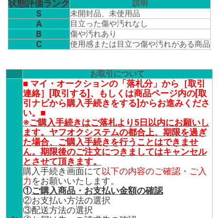
状態評価ランク
説明
S
未開封品、未使用品
A
目立った傷や汚れなし
B
傷や汚れあり
C
使用感または目立つ傷や汚れがある商品
お取引について
■ マイ・オークションの「落札分」から［取引
連絡］[取引する]、もしくは商品ページ内の[取
引ナビから購入手続きをする]からお進みくださ
い。■
※ご購入手続きはご落札より5日以内にお願いし
ます。ヤフオクシステムの都合上、期限を過ぎ
た場合、ご購入手続きを行うことはできませ
ん。期限後のご注文につきましてはキャンセル
とさせて頂きます。
購入手続き画面にて
以下の内容のご確認・ご入
力
をお願いいたします。
①
ご購入商品・お支払い金額の確認
②お支払い方法の選択
③配送方法の選択