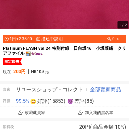
1 / 2
1日+2:35:00
描述中說明
0 ＞
Platinum FLASH vol.24 特別付録 日向坂46 小坂菜緒 クリ
アファイル
|
200円
現在
HK10.5元
リユースショップ・コレクト
全部賣家商品
賣家
99.5%
好評(15853)
差評(85)
評價
收藏此賣家
加入我的黑名單
20円( 商品金額 10%)
消費稅