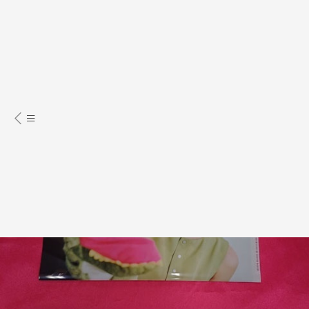
明星周邊商品
螢光棒、演唱會手燈