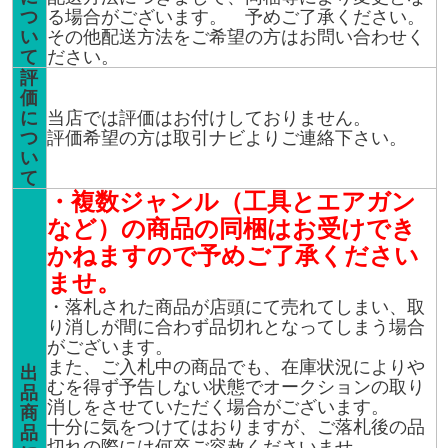
つ
る場合がございます。 予めご了承ください。
い
その他配送方法をご希望の方はお問い合わせく
て
ださい。
評
価
に
当店では評価はお付けしておりません。
つ
評価希望の方は取引ナビよりご連絡下さい。
い
て
・複数ジャンル（工具とエアガン
など）の商品の同梱はお受けでき
かねますので予めご了承ください
ませ。
・落札された商品が店頭にて売れてしまい、取
り消しが間に合わず品切れとなってしまう場合
がございます。
また、ご入札中の商品でも、在庫状況によりや
出
むを得ず予告しない状態でオークションの取り
品
消しをさせていただく場合がございます。
商
十分に気をつけてはおりますが、ご落札後の品
品
切れの際には何卒ご容赦くださいませ。