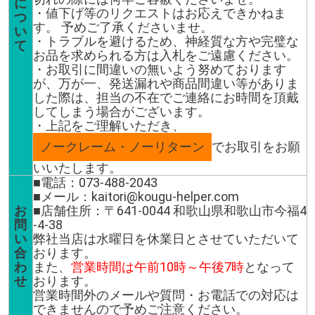
に
・値下げ等のリクエストはお応えできかねま
つ
す。 予めご了承くださいませ。
い
・トラブルを避けるため、神経質な方や完璧な
て
お品を求められる方は入札をご遠慮ください。
・お取引に間違いの無いよう努めております
が、万が一、発送漏れや商品間違い等がありま
した際は、担当の不在でご連絡にお時間を頂戴
してしまう場合がございます。
・上記をご理解いただき、
ノークレーム・ノーリターン
でお取引をお願
いいたします。
■電話：073-488-2043
■メール：kaitori@kougu-helper.com
お
■店舗住所：〒641-0044 和歌山県和歌山市今福4
問
-4-38
い
弊社当店は水曜日を休業日とさせていただいて
合
おります。
わ
また、
営業時間は午前10時～午後7時
となって
せ
おります。
営業時間外のメールや質問・お電話での対応は
できませんので予めご注意ください。