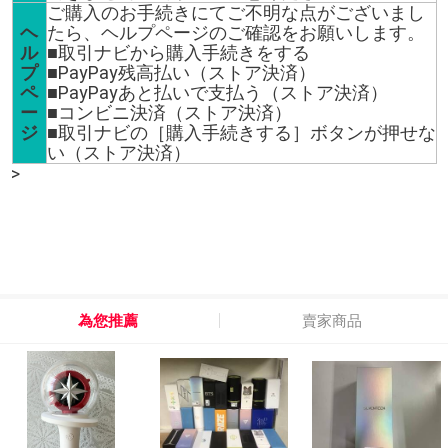
ご購入のお手続きにてご不明な点がございまし
ヘ
たら、ヘルプページのご確認をお願いします。
ル
■取引ナビから購入手続きをする
プ
■PayPay残高払い（ストア決済）
ペ
■PayPayあと払いで支払う（ストア決済）
ー
■コンビニ決済（ストア決済）
ジ
■取引ナビの［購入手続きする］ボタンが押せな
い（ストア決済）
>
為您推薦
賣家商品