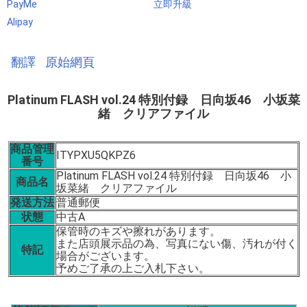
PayMe
立即升級
Alipay
翻譯
原始網頁
Platinum FLASH vol.24 特別付録 日向坂46 小坂菜
緒 クリアファイル
商品管理
ITYPXU5QKPZ6
番号
Platinum FLASH vol.24 特別付録 日向坂46 小
商品名
坂菜緒 クリアファイル
発送方法
普通郵便
状態
中古A
保管時のキズや擦れがあります。
また店頭展示品の為、写真にない傷、汚れが付く
特記
場合がございます。
予めご了承の上ご入札下さい。