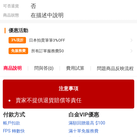
否
可否退貨
在描述中說明
商品狀態
優惠活動
日本拍賣筆筆3%OFF
3%現折
所有訂單服務費$0
免服務費
問與答(
)
商品說明
費用試算
0
問題商品反映流程
注意事項
賣家不提供退貨賠償等責任
付款方式
白金VIP優惠
帳戶扣款
滿額回贈最高 $100
FPS 轉數快
滿十單免服務費