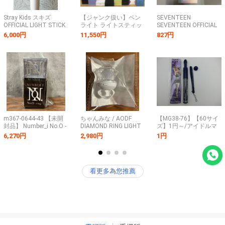
Stray Kids スキズ
【ジャンク扱い】ペン
SEVENTEEN
OFFICIAL LIGHT STICK
ライト ライトスティッ
SEVENTEEN OFFICIAL
VER.2 公式ペンライト
ク まとめ売り BTS
LIGHTSTICK 2
6,000円
11,550円
827円
＊中古
SEVENTEEN JO1 NCT
newjeans
ZEROBASEONE 他
260508SK330005
m367-0644-43 【未開
ちゃんみな / AODF
【MG38-76】【60サイ
封品】 Number_i No.O -
DIAMOND RING LIGHT
ズ】1円～/アイドルマ
ring- オリジナル ペンラ
★ AREA OF DIAMOND
スター アイマス 玲音
6,270円
2,980円
1円
イト ナンバーアイ ナン
FINAL リングライト
公式コンサートライト
バリング
ペンライト/ジャンク扱
い/※傷・汚れ有
看更多為您推薦