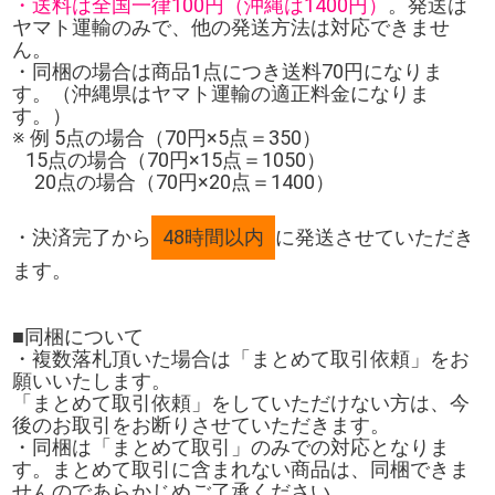
・送料は全国一律100円（沖縄は1400円）
。発送は
ヤマト運輸のみで、他の発送方法は対応できませ
ん。
・同梱の場合は商品1点につき送料70円になりま
す。（沖縄県はヤマト運輸の適正料金になりま
す。）
※ 例 5点の場合（70円×5点＝350）
15点の場合（70円×15点＝1050）
20点の場合（70円×20点＝1400）
・決済完了から
48時間以内
に発送させていただき
ます。
■同梱について
・複数落札頂いた場合は「まとめて取引依頼」をお
願いいたします。
「まとめて取引依頼」をしていただけない方は、今
後のお取引をお断りさせていただきます。
・同梱は「まとめて取引」のみでの対応となりま
す。まとめて取引に含まれない商品は、同梱できま
せんのであらかじめご了承ください。