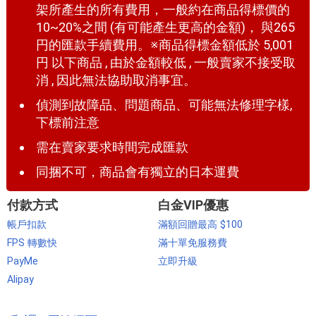
架所產生的所有費用，一般約在商品得標價的
10~20%之間 (有可能產生更高的金額)， 與265
円的匯款手續費用。※商品得標金額低於 5,001
円 以下商品 , 由於金額較低 , 一般賣家不接受取
消 , 因此無法協助取消事宜。
偵測到故障品、問題商品、可能無法修理字樣,
下標前注意
需在賣家要求時間完成匯款
同捆不可，商品會有獨立的日本運費
付款方式
白金VIP優惠
帳戶扣款
滿額回贈最高 $100
FPS 轉數快
滿十單免服務費
PayMe
立即升級
Alipay