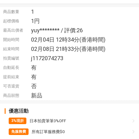
1
商品數量
1円
起標價格
yuy******** / 評價:26
最高出價者
02月04日 12時34分(香港時間)
開始時間
02月08日 21時33分(香港時間)
結束時間
j1172074273
拍賣編號
有
自動延長
有
提前結束
否
可否退貨
新品
商品狀態
優惠活動
日本拍賣筆筆3%OFF
3%現折
所有訂單服務費$0
免服務費