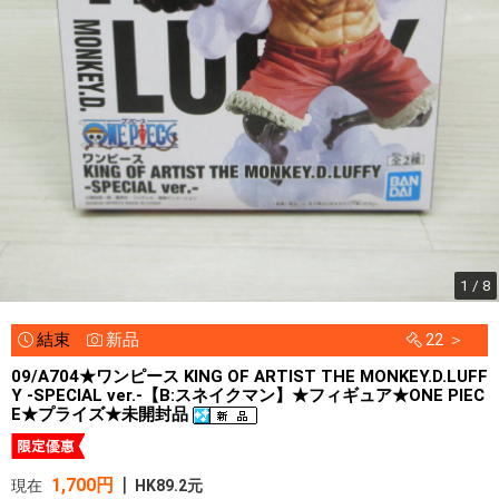
1 / 8
結束
新品
22 ＞
09/A704★ワンピース KING OF ARTIST THE MONKEY.D.LUFF
Y -SPECIAL ver.-【B:スネイクマン】★フィギュア★ONE PIEC
E★プライズ★未開封品
|
1,700円
現在
HK89.2元