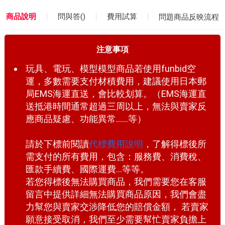
商品說明
問與答(
)
費用試算
問題商品反映流程
注意事項
玩具、電玩、模型模型商品若使用funbid空
運，多數需要支付材積費用，建議使用日本郵
局EMS海運直送，會比較划算。（EMS海運直
送抵港時間通常超過三周以上，無法與賣家反
應商品疑慮、功能異常......等）
請於下標前閱讀
代標費用說明
，了解得標後所
需支付的所有費用，包含：服務費、消費稅、
匯款手續費、國際運費...等等。
若您得標後無法購買商品，我們需要您在客服
留言中提供詳細無法購買商品原因，我們會盡
力幫您與賣家交涉降低您的賠償金額， 若賣家
願意接受取消，我們至少需要幫忙賣家負擔上