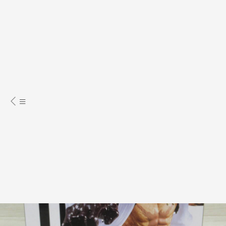
玩具、電玩、模型
模型
動漫
海賊
王、航海王
魯夫