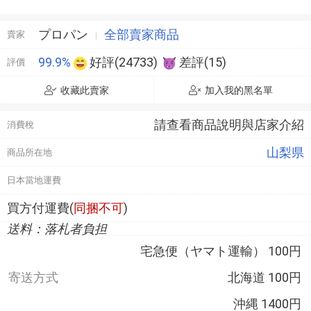
プロパン
全部賣家商品
賣家
99.9%
好評(24733)
差評(15)
評價
收藏此賣家
加入我的黑名單
請查看商品說明與店家介紹
消費稅
山梨県
商品所在地
日本當地運費
買方付運費(
同捆不可
)
送料：落札者負担
宅急便（ヤマト運輸） 100円
寄送方式
北海道 100円
沖縄 1400円