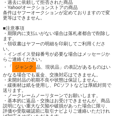
・過去に依頼して拒否された商品
・Yahoo!オークションストアの商品
条件はヤフーオークションが定めておりますので変
更等はできません。
■注意事項
・期限内に支払いがない場合は落札者都合で削除し
ます。
・領収書はヤフーの明細を印刷してご利用くださ
い。
・インボイス登録番号が必要な場合はメッセージか
らご連絡ください。
・「
ジャンク
品、現状品」の表記があるものはい
かなる場合でも返金、交換対応はできません。
・未開封品の初期不良や状態は保証しません。
・緩衝材は紙を使用し、PCソフトなどは厚紙封筒で
送ります。
・ノークレームノーリターンでお願いします。
・基本的に返品・交換はお受けできませんが、商品
説明にない重大な欠陥や破損があった場合に限り、
評価や受取確認前に取引ナビよりご連絡いただけれ