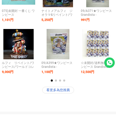
075)未開封 一番くじ ワ
ナイトメアルフィ ジ
09/A371★ワンピース
ンピース
オラマ&リペイント/ワ
Grandista -
MONKEY.D.LUFFY 冒険
ンピース/ワールドコレ
MONKEY.D.LUFFY
1,101円
5,250円
991円
の記憶と未来への航路
クタブルフィギュア/ワ
GEAR5-Ⅲ モンキー・
ラストワン賞 モンキ
ーコレ/ONEPIECE WCF
D・ルフィ ギア5★フィ
ー・D・ルフィ
figure repaint
ギュア★ニカ★バンダ
MASTERLISE PLUS フ
イ★プライズ★未開封
ィギュア
品
ルフィ リペイント/ワ
09/A399★ワンピース
☆未開封/送料無料【ワ
ンピース/ワールドコレ
Grandista -
ンピース Grandista-
クタブルフィギュア/ワ
MONKEY.D.LUFFY
MONKEY.D.LUFFY
9,000円
1,100円
12,500円
ーコレ/カスタムペイン
GEAR5-Ⅲ モンキー・
GEAR5-Ⅲ（モンキー・
ト/ONEPIECE WCF
D・ルフィ ギア5★フィ
D・ルフィ）】12個セ
figure repaint
ギュア★ニカ★バンダ
ット A2942☆
イ★プライズ★未開封
看更多為您推薦
品