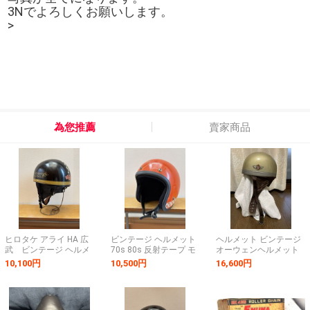
3Nでよろしくお願いします。
>
為您推薦
賣家商品
ヒロタケ アライ HA 広
ビンテージ ヘルメット
ヘルメット ビンテージ
武 ビンテージ ヘルメ
70s 80s 反射テープ モ
オーウェンヘルメット
ット ハーフ お椀 当時
トクロス スズキ 検索)
当時物 OWENS カフェ
10,100円
10,500円
16,600円
旧車 昭和 検索) ダビダ
ハスラー TS TC GT GS
レーサー トライアンフ
オーウェン クロムウェ
コレダ 馬蹄 k buco
ノートン NORTON BSA
ル トライアンフ bsa
bell 昭和 旧車 当時
TRIUMPH
物