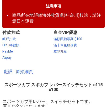
注意事項
商品所在地距離海外收貨處(神奈川)較遠，請注
意日本運費
付款方式
白金VIP優惠
帳戶扣款
滿額回贈最高 $100
FPS 轉數快
滿十單免服務費
PayMe
立即升級
Alipay
翻譯
原始網頁
スポーツカブ スポカブ レバースイッチセット c115
c100
スポーツカブ用レバー、スイッチセットです。
写真が全てになります。