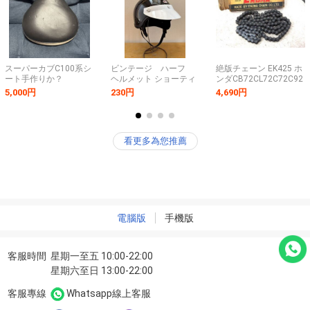
スーパーカブC100系シ
ビンテージ ハーフ
絶版チェーン EK425 ホ
ート手作りか？
ヘルメット ショーティ
ンダCB72CL72C72C92
ー ブラック ポリス カ
ヤマハ
5,000円
230円
4,690円
ラースナップバイザー
YDS1YDS2YDS3DS5YD2
付き 検索) 旧車
スズキTC250コレダ
buco bell 昭和 当時
TMカワサキW1W3メグ
物
ロS3 検陸王
看更多為您推薦
Z7CB250Z2CB450ホス
ク
電腦版
手機版
客服時間
星期一至五 10:00-22:00
星期六至日 13:00-22:00
客服專線
Whatsapp線上客服