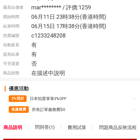
mar******** / 評價:1259
最高出價者
06月11日 23時38分(香港時間)
開始時間
06月15日 17時38分(香港時間)
結束時間
c1233248208
拍賣編號
有
自動延長
有
提前結束
否
可否退貨
在描述中說明
商品狀態
優惠活動
日本拍賣筆筆3%OFF
3%現折
所有訂單服務費$0
免服務費
問與答(
)
商品說明
費用試算
1
問題商品反映流程