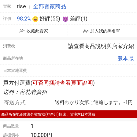
rise
全部賣家商品
賣家
98.2%
好評(55)
差評(1)
評價
收藏此賣家
加入我的黑名單
請查看商品說明與店家介紹
消費稅
熊本県
商品所在地
日本當地運費
買方付運費(
可否同捆請查看頁面說明
)
送料：落札者負担
寄送方式
送料わかり次第ご連絡します。-1円
商品所在地距離海外收貨處(神奈川)較遠，請注意日本運費
1
商品數量
10,000円
起標價格