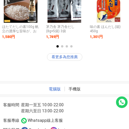
ほたてだしの素100g 帆
茅乃舎 茅乃舎だし
味の素 ほんだし(箱)
立の濃厚な旨味が、お
(8g×5袋) 3袋
450g
手軽に料理の幅を広げ
1,580円
1,749円
1,301円
ます。【ホタテ顆粒出
汁の素】【国産ほたて
使用】和風、洋風、中
華にも！
看更多為您推薦
電腦版
手機版
客服時間
星期一至五 10:00-22:00
星期六至日 13:00-22:00
客服專線
Whatsapp線上客服