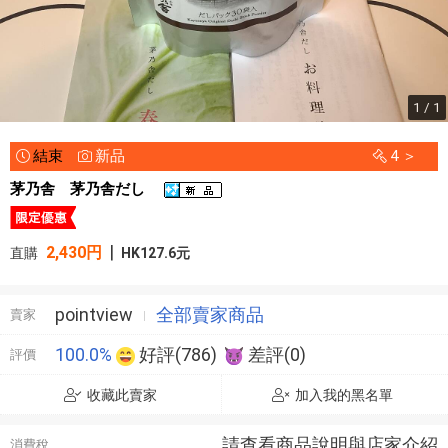
1 / 1
結束
新品
4 ＞
茅乃舎 茅乃舎だし
|
2,430円
直購
HK127.6元
pointview
全部賣家商品
賣家
100.0%
好評(786)
差評(0)
評價
收藏此賣家
加入我的黑名單
請查看商品說明與店家介紹
消費稅