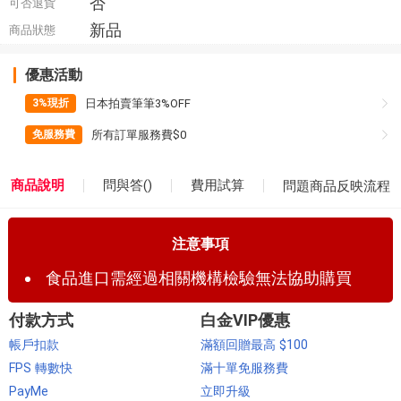
否
可否退貨
新品
商品狀態
優惠活動
日本拍賣筆筆3%OFF
3%現折
所有訂單服務費$0
免服務費
商品說明
問與答(
)
費用試算
問題商品反映流程
注意事項
食品進口需經過相關機構檢驗無法協助購買
付款方式
白金VIP優惠
帳戶扣款
滿額回贈最高 $100
FPS 轉數快
滿十單免服務費
PayMe
立即升級