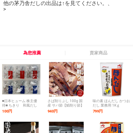
他の茅乃舎だしの出品は↑を見てください。、
>
為您推薦
賣家商品
■日本ヒューム 株主優
さば削りぶし 100g 国
味の素 ほんだし かつお
待■ ちきり 和風だし
産 サバ節【鯖削り節】
だし 業務用 1Kｇ
パック【6ｇ×6袋】 /賞
中削り 厚さ0.5mm【メ
100円
940円
799円
味期限2027年5月1日 /
ール便対応】
鰹節、かつお節、かつ
おぶし、ちきり/B3