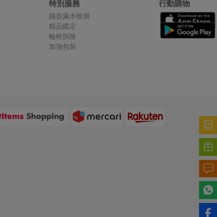
特別服務
行動購物
鐵壺漏水檢測
精品鑑定
輪框拆除
加強包裝