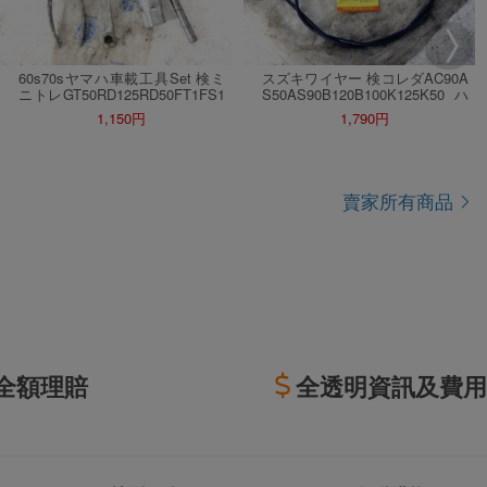
60s70sヤマハ車載工具Set 検ミ
スズキワイヤー 検コレダAC90A
ニトレGT50RD125RD50FT1FS1
S50AS90B120B100K125K50ハ
FS50XS1XS650TX650XJ750AT
スラーTS250セルペットMA80K
1,150円
1,790円
90YGS1MF1YA1YDS3DS5DS6
10T125GT250GT550125SLS31T
RD250HT90HX90AX125MR50メ
C250GT750バンバンウルフT90
イトU5
賣家所有商品
全額理賠
全透明資訊及費用