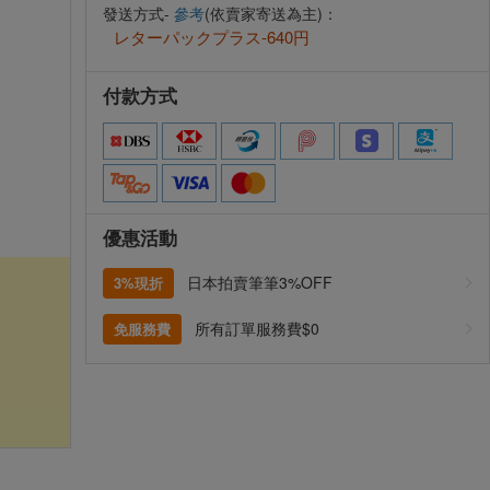
發送方式-
參考
(依賣家寄送為主)：
レターパックプラス-640円
付款方式
優惠活動
日本拍賣筆筆3%OFF
3%現折
所有訂單服務費$0
免服務費