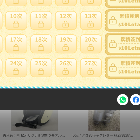
全てです。故意では無い説明不足,見落としもあるかもしれません。商
お願いします。
注意事項
再入荷！MHZオリジナル500TXモデル エイジド・オフホワイト M~XXL ヴィンテージ仕様 即決でBELL 500TXレプリカステッカープレゼント
50sメグロS3キャブレター 検Z7S2S7S8Z6Z5カワサキスタミナK1K2ライラックトーハツメイハツBIMキャブトンRBHホスクDSKマーチンポインターDSK