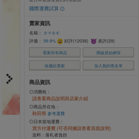
國際運費試算
賣家資訊
名稱：
タマネギ
評価：
99.8%
好評(12036)
差評(29)
賣家所有商品
開啟原始網頁
收藏此賣家
加入我的黑名單
商品資訊
◎消費稅：
請查看商品說明與店家介紹
◎商品所在地：
秋田県
参考運費
◎日本當地運費：
買方付運費 (可否同捆請查看頁面說明)
送料：落札者負担