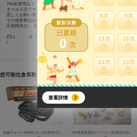
70s未使用品で、きれいな品です。
オールド品です。画像が全てです。説明の不備不足があれば画像が
宜しくお願い致します。
その他多数出品中です。その他の出品品もぜひ、ご覧下さいませ。
出張時及び、 土日は御連絡が遅くなる場合があります。 よろしく
ZS１ E（１２）.
0
>
您可能也會喜歡
{literal}
{/literal}
查看詳情
絶版チェーン EK425 ホンダCB72CL72C72C92ヤマハYDS1YDS2YDS3DS5YD2スズキTC250コレダTMカワサキW1W3メグロS3 検陸王Z7CB250Z2CB450ホスク
12V未使用電球アソート一式 検CB125DJ-1リードCB250CB72C72CS92CDヤマハYDS3AS1AS2RD125スズキRG250GT250GT380カワサキW1W3マッハH1500SSZ2