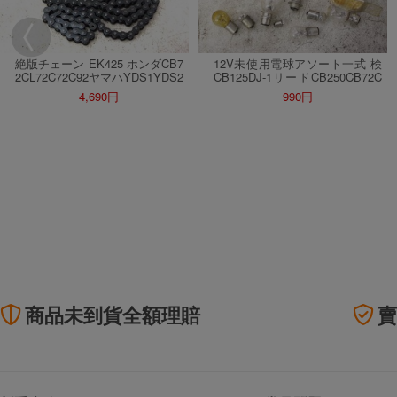
絶版チェーン EK425 ホンダCB7
12V未使用電球アソート一式 検
2CL72C72C92ヤマハYDS1YDS2
CB125DJ-1リードCB250CB72C
YDS3DS5YD2スズキTC250コレ
72CS92CDヤマハYDS3AS1AS2
4,690円
990円
ダTMカワサキW1W3メグロS3
RD125スズキRG250GT250GT38
検陸王Z7CB250Z2CB450ホスク
0カワサキW1W3マッハH1500S
SZ2
商品未到貨全額理賠
賣