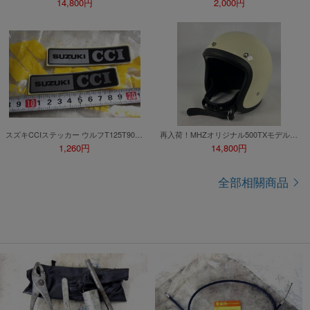
14,800円
2,000円
スズキCCIステッカー ウルフT125T90コレダK125GT750T250AC90T500バンバンRV50RG50マメタンミニタンK90K125AS50AC50GT380B120ハスラーTS125
再入荷！MHZオリジナル500TXモデル エイジド・オフホワイト M~XXL ヴィンテージ仕様 即決でBELL 500TXレプリカステッカープレゼント
1,260円
14,800円
全部相關商品