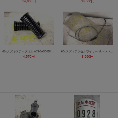
14,800円
38,500円
2026年8月31日晚上23:59結束。
，逾期不得補簽。
放「$10 Letao Dollar」至會員帳戶中。
o Dollar」。
，若要參加APP加碼活動，可掃瞄QRcode下載APP。
60sスズキステップゴム AC90AS50B100B120K125RG50ウルフT90T125ハスラー5090TS125TS250GT125GT250GP125バンバンRV50RV90RV125ミニクロRG50
60sスズキアクセルワイヤー 検バンバンRV50RV125RV90セルペットMAMD80K10B100AC90AS50RG50マメタンミニタンミニクロGP125コレダU50GA50K50
4,570円
3,990円
第30日之晚上23:59。
ctItems Auction」、「日本商城代購」 「第一次付款」使用，可折抵服務費與
購買商品為「門票、優惠券、住宿券、禮券、儲值卡……等等」、48小時外付
訂單。
，如因價格不符、缺貨、非Letao因素(退貨不會歸還)退單者，退回的Letao
或提前終止之權利，如有變更恕不另行通知，將以官網公告為準。