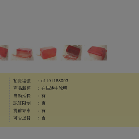
拍賣編號
：
c1191168093
商品新舊
：
在描述中說明
自動延長
：
有
認証限制
：
否
提前結束
：
有
可否退貨
：
否