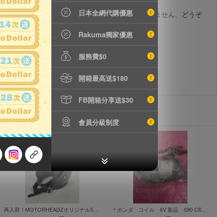
日本全網代購優惠
品の性質上返品交換は不可になります。元袋は付属しません、どうぞ
Rakuma獨家優惠
服務費$0
開箱最高送$180
FB開箱分享送$30
會員分級制度
再入荷！MOTORHEADZオリジナル500TXモデル グロスブラック 艶ありブラック M~XXL 即決でBELLレプリカステッカーをプレゼント！
＊ホンダ コイル 6V 新品 S90 CS90 CL90 C201