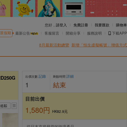
您好，
請登入
免費註冊
我要匯款
購物車
眾假期
最新公告
客服留言
開箱分享
服務說明
下載APP
8月最新活動總覽
新增「恒生虛擬帳號」增值方式
記錄
詳細
出價次數
剩餘時間
D250G
1
結束
目前出價
1,580円
HK82.9元
從日本直接發貨的跨境產品