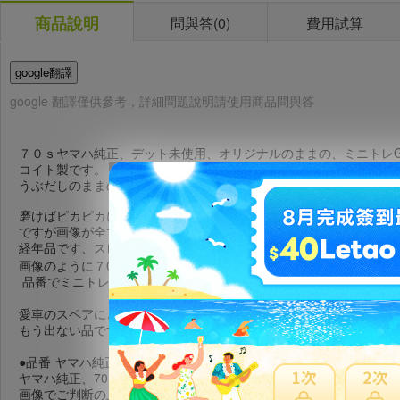
商品說明
問與答(
0
)
費用試算
google翻譯
google 翻譯僅供參考，詳細問題說明請使用商品問與答
７０ｓヤマハ純正、デット未使用、オリジナルのままの、ミニトレGT
コイト製です。
うぶだしのままの品です。
磨けばピカピカになるです。
ですが画像が全てです。
経年品です、スレなどはあります。
画像のように７0s当時のままの未使用、 オリジナル品です。
品番でミニトレとわかりましたがサイズ合えば汎用使用可能です。
愛車のスペアにどうぞ。
もう出ない品ですね。
●品番 ヤマハ純正、不明 です。
ヤマハ純正、70ｓ未使用品です。
画像でご判断の上ご検討方、どうぞ宜しくお願します。