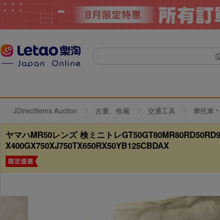
JDirectItems Auction
古董、收藏
交通工具
摩托車
ヤマハMR50レンズ 検ミニトレGT50GT80MR80RD50RD90RD12
X400GX750XJ750TX650RX50YB125CBDAX