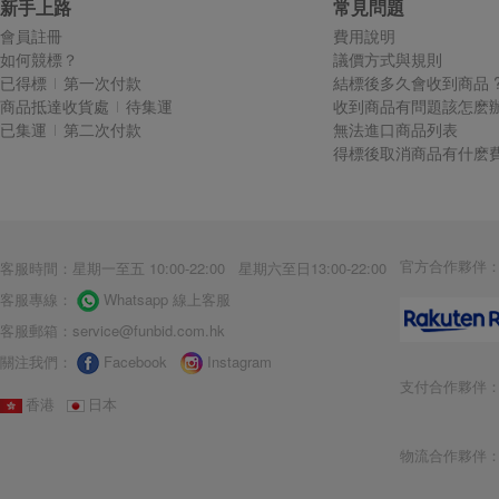
新手上路
常見問題
會員註冊
費用說明
如何競標？
議價方式與規則
已得標
第一次付款
結標後多久會收到商品 
商品抵達收貨處
待集運
收到商品有問題該怎麽辦
已集運
第二次付款
無法進口商品列表
得標後取消商品有什麽費
官方合作夥伴
客服時間：星期一至五 10:00-22:00 星期六至日13:00-22:00
客服專線：
Whatsapp 線上客服
客服郵箱：
service@funbid.com.hk
關注我們：
Facebook
Instagram
支付合作夥伴
香港
日本
物流合作夥伴