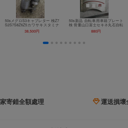
50sメグロS3キャブレター 検Z7
50s新品 自転車用車籍プレート
S2S7S8Z6Z5カワサキスタミナ
検 骨董山口富士セキネ丸石自転
K1K2ライラックトーハツメイハ
車宮田ゼブラ川村片倉ツノダBS
38,500円
880円
ツBIMキャブトンRBHホスクDS
自転車帝輪丸米光風水谷野澤ツ
KマーチンポインターDSK
バメ自転車バイク
家寄錯全額處理
運送損壞