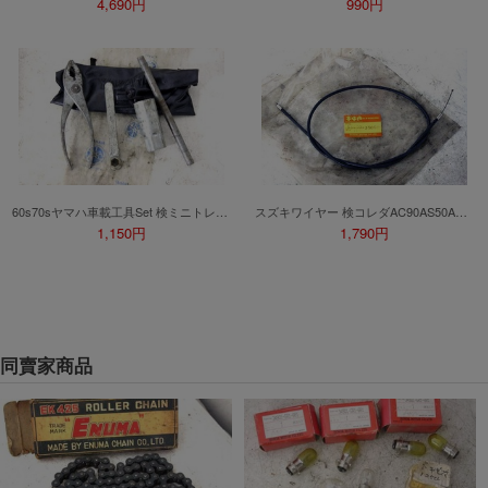
4,690円
990円
【8月簽到活動】
活動期間：
2026年8月1日上午00:00開始至
每人單一帳號每日只可簽到1次
本月每完成簽到7次
，系統會即時發
本月簽到活動最多可獲得「$40 Leta
會員需完成手機認證才可參加本活動
60s70sヤマハ車載工具Set 検ミニトレGT50RD125RD50FT1FS1FS50XS1XS650TX650XJ750AT90YGS1MF1YA1YDS3DS5DS6RD250HT90HX90AX125MR50メイトU5
スズキワイヤー 検コレダAC90AS50AS90B120B100K125K50ハスラーTS250セルペットMA80K10T125GT250GT550125SLS31TC250GT750バンバンウルフT90
Letao Dollar使用規則：
1,150円
1,790円
Letao Dollar使用期限至發放後
Letao Dollar可於「JDire
商品金額。
Letao Dollar不可用於
款、類現金商品、日本寄日本之
使用Letao Dollar之委託單
同賣家商品
Dollar使用期限不會延長。
Letao 保有所有變更、修改