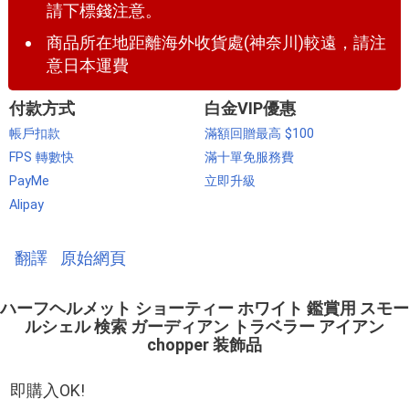
請下標錢注意。
商品所在地距離海外收貨處(神奈川)較遠，請注
意日本運費
付款方式
白金VIP優惠
帳戶扣款
滿額回贈最高 $100
FPS 轉數快
滿十單免服務費
PayMe
立即升級
Alipay
翻譯
原始網頁
ハーフヘルメット ショーティー ホワイト 鑑賞用 スモー
ルシェル 検索 ガーディアン トラベラー アイアン
chopper 装飾品
即購入OK!