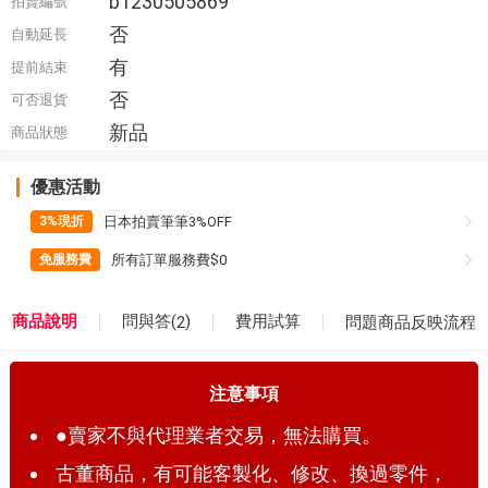
b1230505869
拍賣編號
否
自動延長
有
提前結束
否
可否退貨
新品
商品狀態
優惠活動
日本拍賣筆筆3%OFF
3%現折
所有訂單服務費$0
免服務費
問與答(
)
商品說明
費用試算
2
問題商品反映流程
注意事項
●賣家不與代理業者交易，無法購買。
古董商品，有可能客製化、修改、換過零件，