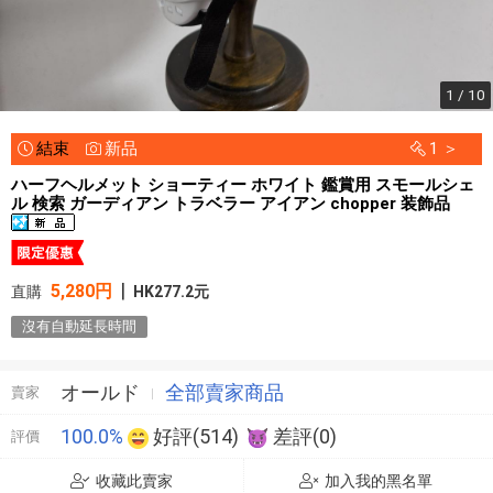
1 / 10
結束
新品
1 ＞
ハーフヘルメット ショーティー ホワイト 鑑賞用 スモールシェ
ル 検索 ガーディアン トラベラー アイアン chopper 装飾品
|
5,280円
直購
HK277.2元
沒有自動延長時間
オールド
全部賣家商品
賣家
100.0%
好評(514)
差評(0)
評價
收藏此賣家
加入我的黑名單