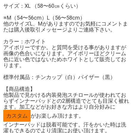
サイズ：XL （58〜60㎝くらい）
※M（54〜56cm）L（56〜58cm）
他のサイズL、Mがありますのでお気軽にコメントま
たは購入後取引メッセージよりご連絡下さい。
カラー：ホワイト
アイボリーですか。と質問を受ける事がありますが
画像の色合いになります。アイボリーほどクリーム
色に近い色ではないためホワイトとして販売してお
ります。
標準付属品：チンカップ（白）バイザー（黒）
【商品構造】
他製品で見かける内装発泡スチロールが使われてお
らずインナーパッドとの2層構造でとても目深く被れ
ます。加工などがお好きな方はより自分好みに
カスタム
がお楽しみ頂けます。
インナーパッドは脱着可能です。汗をかいた時は洗
濯もできるのでより清潔にお使い頂けます。