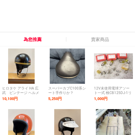
為您推薦
賣家商品
ヒロタケ アライ HA 広
スーパーカブC100系シ
12V未使用電球アソー
武 ビンテージ ヘルメ
ート手作りか？
ト一式 検CB125DJ-1リ
ット ハーフ お椀 当時
ード
10,100円
5,250円
1,000円
旧車 昭和 検索) ダビダ
CB250CB72C72CS92CD
オーウェン クロムウェ
ヤマハ
ル トライアンフ bsa
YDS3AS1AS2RD125ス
ズキ
RG250GT250GT380カ
ワサキW1W3マッハ
H1500SSZ2