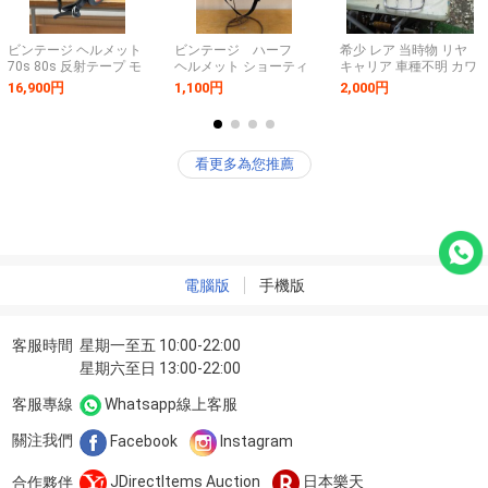
ビンテージ ヘルメット
ビンテージ ハーフ
希少 レア 当時物 リヤ
70s 80s 反射テープ モ
ヘルメット ショーティ
キャリア 車種不明 カワ
トクロス スズキ 検索)
ー ブラック ポリス カ
サキ スズキ ホンダ ヤ
16,900円
1,100円
2,000円
ハスラー TS TC GT GS
ラースナップバイザー
マハハスラー250 バイ
コレダ 馬蹄 k buco
付き 検索) 旧車
ソン ＤＴ1 ＤＴ250 エ
bell 昭和 旧車 当時
buco bell 昭和 当時
ルシノア
物
物
看更多為您推薦
電腦版
手機版
客服時間
星期一至五 10:00-22:00
星期六至日 13:00-22:00
客服專線
Whatsapp線上客服
關注我們
Facebook
Instagram
JDirectItems Auction
日本樂天
合作夥伴