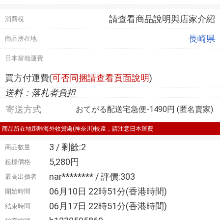
請查看商品說明與店家介紹
消費稅
長崎県
商品所在地
日本當地運費
買方付運費(
可否同捆請查看頁面說明
)
送料：落札者負担
寄送方式
おてがる配送宅急便-1490円 (匿名賣家)
商品所在地距離海外收貨處(神奈川)較遠，請注意日本運費
3 / 剩餘:2
商品數量
5,280円
起標價格
nar******** / 評價:303
最高出價者
06月10日 22時51分(香港時間)
開始時間
06月17日 22時51分(香港時間)
結束時間