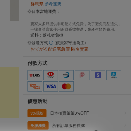
群馬県
参考運費
◎日本當地運費：
賣家大多只提供非宅配方式免費，為了避免商品遺失，
一律會請賣家使用追蹤番號寄送，會產生額外費用。
送料：落札者負担
◎發送方式
(依賣家寄送為主)：
おてがる配送宅急便 匿名賣家
付款方式
優惠活動
日本拍賣筆筆3%OFF
3%現折
所有訂單服務費$0
免服務費