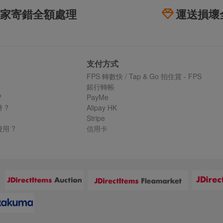
家寄錯全額處理
運送損壞
支付方式
FPS 轉數快 / Tap & Go 拍住賞 - FPS
銀行轉帳
?
PayMe
 ?
Alipay HK
Stripe
用 ?
信用卡
：