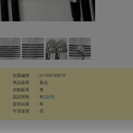
拍賣編號
：
b1159133570
商品新舊
：
新品
自動延長
：
有
認証限制
：
有(
說明
)
提前結束
：
有
可否退貨
：
否