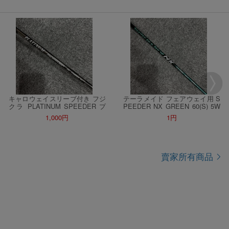
キャロウェイスリーブ付き フジ
テーラメイド フェアウェイ用 S
クラ PLATINUM SPEEDER プ
PEEDER NX GREEN 60(S) 5W
ラチナム スピーダー 5S ドライ
シャフト フジクラ スピーダー N
1,000円
1円
バー用シャフト
X グリーン スリーブ付き
賣家所有商品