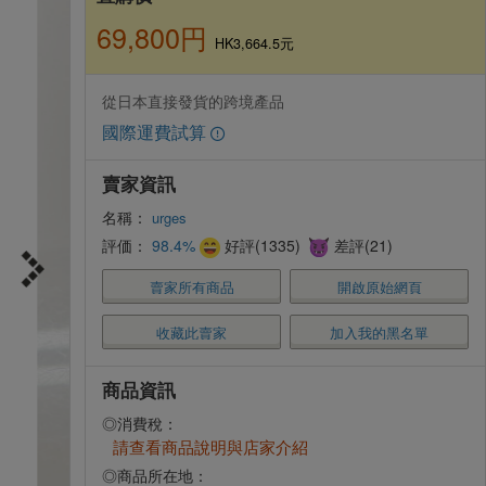
69,800円
HK3,664.5元
從日本直接發貨的跨境產品
國際運費試算
賣家資訊
名稱：
urges
評価：
98.4%
好評(1335)
差評(21)
賣家所有商品
開啟原始網頁
收藏此賣家
加入我的黑名單
商品資訊
◎消費稅：
請查看商品說明與店家介紹
◎商品所在地：