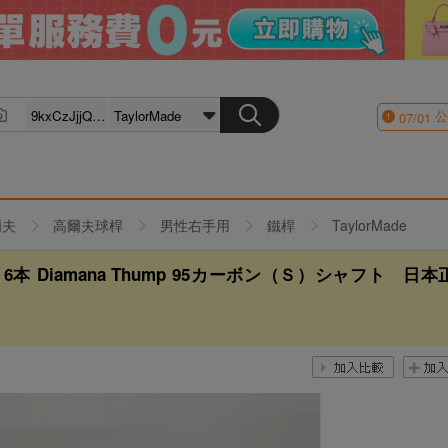
公
07/01
爾夫
高爾夫球桿
男性右手用
鐵桿
TaylorMade
w 6本 Diamana Thump 95カーボン（Ｓ）シャフト 