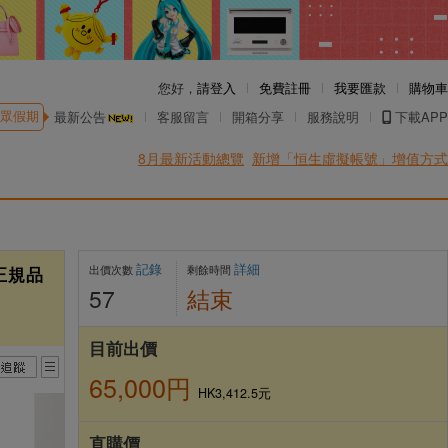
您好，
請登入
免費註冊
我要匯款
購物車
眾假期
最新公告
客服留言
開箱分享
服務說明
下載APP
8月最新活動總覽
新增「恒生虛擬帳號」增值方式
記錄
詳細
出價次數
剩餘時間
日本正規品
57
結束
目前出價
65,000円
HK3,412.5元
直購價