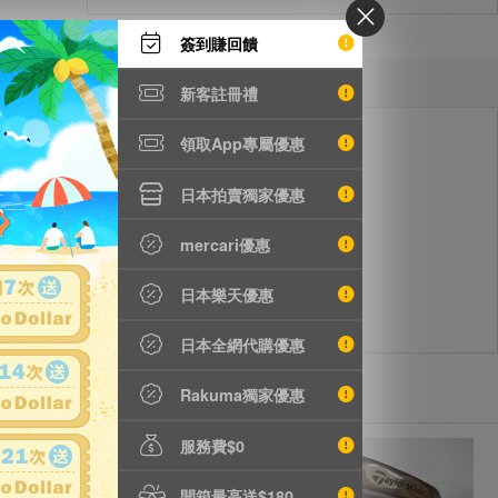
簽到賺回饋
新客註冊禮
領取App專屬優惠
日本拍賣獨家優惠
mercari優惠
日本樂天優惠
日本全網代購優惠
Rakuma獨家優惠
服務費$0
開箱最高送$180