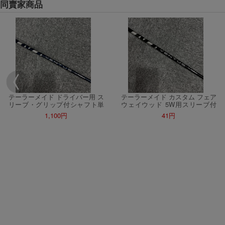
同賣家商品
會員需完成手機認證才可參加本活動
Letao Dollar使用規則：
Letao Dollar使用期限至發放後
Letao Dollar可於「JDire
商品金額。
Letao Dollar不可用於
款、類現金商品、日本寄日本之
使用Letao Dollar之委託單
Dollar使用期限不會延長。
Letao 保有所有變更、修改
テーラーメイド ドライバー用 ス
テーラーメイド カスタム フェア
リーブ・グリップ付シャフト単
ウェイウッド 5W用スリーブ付
体 VENTUS BLUE VELOCORE
シャフト単体 VENTUS BLACK
1,100円
41円
ベンタス ブルー 6S フジク
6 S Velocore ベンタス ブラック
ラ
ベロコア