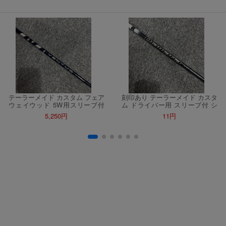
，若要參加APP加碼活動，可掃瞄QRcode下載APP。
第30日之晚上23:59。
ctItems Auction」、「日本商城代購」 「第一次付款」使用，可折抵服務費與
購買商品為「門票、優惠券、住宿券、禮券、儲值卡……等等」、48小時外付
訂單。
，如因價格不符、缺貨、非Letao因素(退貨不會歸還)退單者，退回的Letao
或提前終止之權利，如有變更恕不另行通知，將以官網公告為準。
テーラーメイド カスタム フェア
刻印あり テーラーメイド カスタ
ウェイウッド 5W用スリーブ付
ム ドライバー用 スリーブ付 シ
シャフト単体 VENTUS BLUE 6
ャフト単体 Diamana PD60S デ
5,250円
11円
S Velocore ベンタス ブルー ベ
ィアマナPD ミツビシケミカル
ロコア