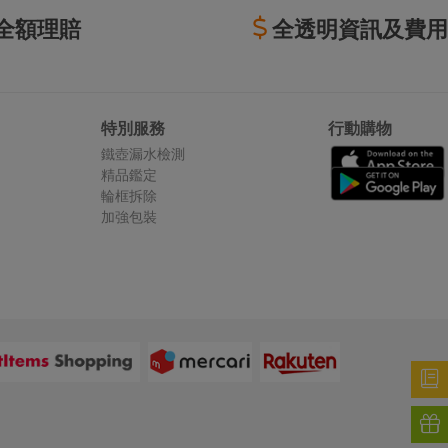
全額理賠
全透明資訊及費用
特別服務
行動購物
鐵壺漏水檢測
精品鑑定
輪框拆除
加強包裝