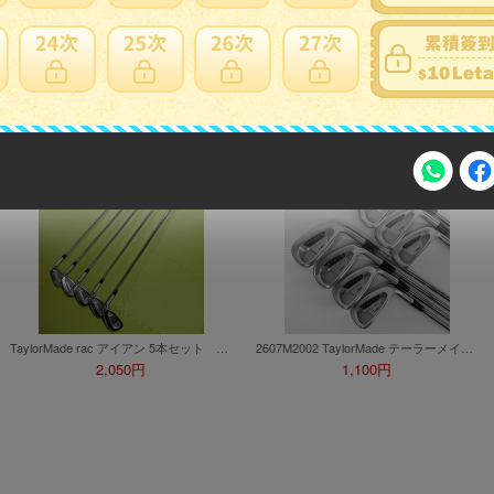
③j914◆TaylorMade テーラーメイド◆ゴルフ アイアンセット M2 5～9+P 6本セット シャフト TM7-217 FLEX:S
★ TaylorMade テーラーメイド STEALTH HD アイアン 7I ★4127
5,750円
1,300円
注意事項
TaylorMade rac アイアン 5本セット 6番欠品のため激安出品
2607M2002 TaylorMade テーラーメイド rac 5番～9番・A・P アイアン7本セット ゴルフクラブ 現状品
2,050円
1,100円
2026年8月31日晚上23:59結束。
，逾期不得補簽。
放「$10 Letao Dollar」至會員帳戶中。
o Dollar」。