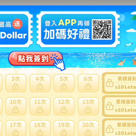
問題商品反映流程
mana Thump 95カーボン（Ｓ）シャフトです。