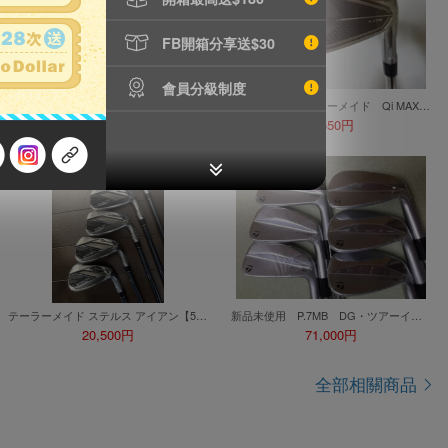
FB開箱分享送$30
會員分級制度
★ TaylorMade テーラーメイド QI レディース アイアン 7I ★4130
E7. 未使用 テーラーメイド Qi MAX LITE 7番アイアン 26.5° NSPRO790GH S
1,100円
4,550円
テーラーメイド ステルス アイアン【5本セット】 #6〜PW TENSEI RD TM60 フレックス S
新品未使用 P.7MB DG・ツアーイシューEX(S200)シャフト
20,500円
71,000円
全部相關商品