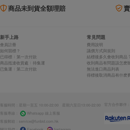
商品未到貨全額理賠
賣
新手上路
常見問題
會員註冊
費用說明
如何競標？
議價方式與規則
已得標
第一次付款
結標後多久會收到商品 
商品抵達收貨處
待集運
收到商品有問題該怎麽辦
已集運
第二次付款
無法進口商品列表
得標後取消商品有什麽費
官方合作夥伴
客服時間：星期一至五 10:00-22:00 星期六至日13:00-22:00
客服專線：
Whatsapp 線上客服
客服郵箱：
service@funbid.com.hk
關注我們：
Facebook
Instagram