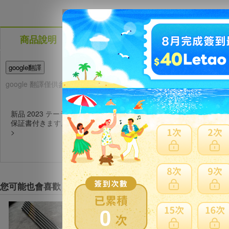
商品說明
問與答(
)
費用試算
google翻譯
google 翻譯僅供參考，詳細問題說明請使用商品問與答
新品 2023 テーラーメイド P770 アイアンセット 5-pw 6本 Dia
保証書付きます。
>
您可能也會喜歡
0