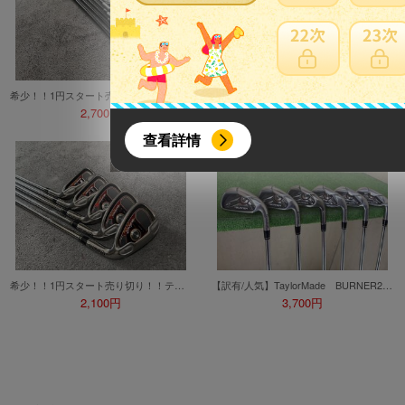
希少！！1円スタート売り切り！！TaylorMade テーラーメイド r7 メンズアイアンセット ！！
中古 テーラーメイド M2 アイアン フレックスS
2,700円
4,300円
{literal}
{/literal}
查看詳情
【8月簽到活動】
希少！！1円スタート売り切り！！テーラーメイド バーナープラス TaylorMade BURNER PLUS アイアン(5〜9)5本セット
【訳有/人気】TaylorMade BURNER2.0 5番～9番/PW 6本セット スチールシャフト テーラーメイド バーナー
活動期間：
2,100円
3,700円
2026年8月1日上午00:00開始至
每人單一帳號每日只可簽到1次
本月每完成簽到7次
，系統會即時發
本月簽到活動最多可獲得「$40 Leta