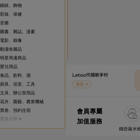
鐘錶、飾物
彩妝、保健
音樂
圖書、雜誌、漫畫
電影、錄像
動漫收藏品
明星周邊商品
嬰兒用品
食品、飲料、酒
廚具、浴室、工具
文具、辦公室用品
花卉、園藝、農業機械
票劵、預約住宿
會員專屬
更多分類
寵物用品、昆蟲/動物
加值服務
房地產
鐵壺漏水
慈善事業