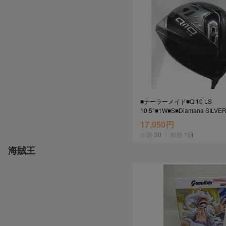
2026年8月1日上午00:00開始至
每人單一帳號每日只可簽到1次
本月每完成簽到7次
，系統會即時發
本月簽到活動最多可獲得「$40 Leta
會員需完成手機認證才可參加本活動
Letao Dollar使用規則：
Letao Dollar使用期限至發放後
■テーラーメイド■Qi10 LS
Letao Dollar可於「JDire
10.5°■1W■S■Diamana SILVE
商品金額。
TM50(Qi10 DR)■中古■1円～
Letao Dollar不可用於
17,050円
款、類現金商品、日本寄日本之
出價
30
剩餘
1日
使用Letao Dollar之委託單
Dollar使用期限不會延長。
海賊王
Letao 保有所有變更、修改