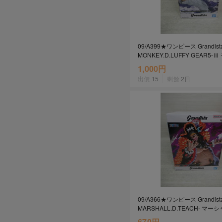
09/A399★ワンピース Grandista
MONKEY.D.LUFFY GEAR5
D・ルフィ ギア5★フィギュア
1,000円
ンダイ★プライズ★未開封品
出價
15
剩餘
2日
09/A366★ワンピース Grandista
MARSHALL.D.TEACH- マ
ティーチ★黒ひげ★フィギュア
670円