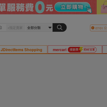
公
07/01
JDirectItems Shopping
mercari