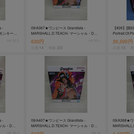
 -
09/A367★ワンピース Grandista -
【#26】[
-Ⅲ モンキー・
MARSHALL.D.TEACH- マーシャル・D・
Portrait.Of.
★ニカ★バ
ティーチ★黒ひげ★フィギュア★バンプレ
MAXIMU
HK 52.5
630円
HK 33.1
20,500円
スト★プライズ★未開封品
出價
14
剩餘
2日
出價
13
 -
09/A407★ワンピース Grandista -
09/A368★ワ
ーシャル・D・
MARSHALL.D.TEACH- マーシャル・D・
MARSHALL
★バンプレ
ティーチ★黒ひげ★フィギュア★バンプレ
ティーチ★
HK 35.2
610円
HK 32
1,100円