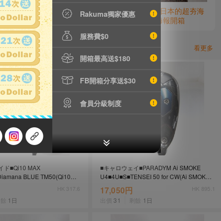
eak羽絨衣開箱
(影片)海報控快看! 披頭四首登日本的超夯海
Rakuma獨家優惠
報+日本經典電影「大逃殺」海報開箱
服務費$0
看更多
開箱最高送$180
FB開箱分享送$30
會員分級制度
ド■Qi10 MAX
■キャロウェイ■PARADYM Ai SMOKE
iamana BLUE TM50(Qi10
U4■4U■S■TENSEI 50 for CW(Ai SMOKE
1円～
UT)■中古■1円～
HK 317.6
17,050円
HK 895.1
剩餘
1日
出價
31
剩餘
1日