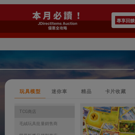
其他、18+
專享回饋
玩具模型
迷你車
精品
卡片收藏
TCG商店
毛絨玩具批量銷售商