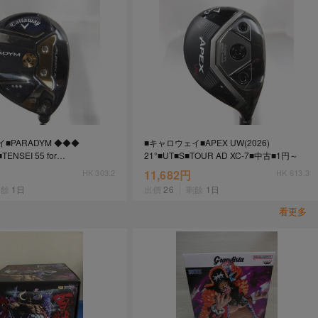
■PARADYM ◆◆◆
■キャロウェイ■APEX UW(2026)
ENSEI 55 for
21°■UT■S■TOUR AD XC-7■中古■1円～
YM FW)■訳有中古■1円～
HK 303.2
11,682円
HK 613.3
剩餘
1日
出價
26
剩餘
1日
看更多