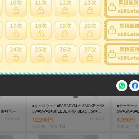
體真好，但一只不適用的登山背
露營野炊別忘了穿上它! Snowp
如死！
plus日本古田舍庵模型
■キャロウェイ■PARADYM Ai SMOKE MAX
■テーラーメイ
注意事項
■中古■1円～
5W■5W■S■SPEEDER NX BLACK 50■中
5W■5W■S■D
古■1円～
FW)■中古■
HK 519.8
12,200円
HK 640.5
6,050円
出價
33
剩餘
1日
出價
31