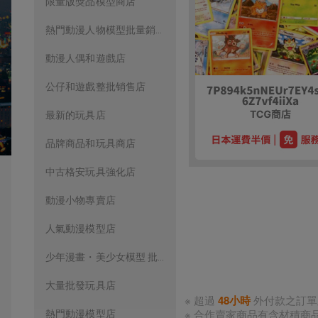
限量版獎品模型商店
熱門動漫人物模型批量銷售店
動漫人偶和遊戲店
公仔和遊戲整批销售店
最新的玩具店
品牌商品和玩具商店
中古格安玩具強化店
動漫小物專賣店
人氣動漫模型店
少年漫畫・美少女模型 批量精品店
大量批發玩具店
※ 超過
48小時
外付款之訂
※ 合作賣家商品有含材積
熱門動漫模型店