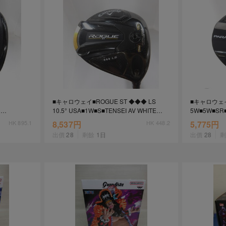
2026年8月31日晚上23:59結束。
，逾期不得補簽。
放「$10 Letao Dollar」至會員帳戶中。
o Dollar」。
，若要參加APP加碼活動，可掃瞄QRcode下載APP。
第30日之晚上23:59。
■キャロウェイ■ROGUE ST ◆◆◆ LS
■キャロウェイ
ctItems Auction」、「日本商城代購」 「第一次付款」使用，可折抵服務費與
R
10.5° USA■1W■S■TENSEI AV WHITE
5W■5W■SR■T
75(2022)■訳有中古■1円～
CW(PARAD
購買商品為「門票、優惠券、住宿券、禮券、儲值卡……等等」、48小時外付
HK 895.1
8,537円
HK 448.2
5,775円
訂單。
出價
28
剩餘
1日
出價
28
，如因價格不符、缺貨、非Letao因素(退貨不會歸還)退單者，退回的Letao
或提前終止之權利，如有變更恕不另行通知，將以官網公告為準。