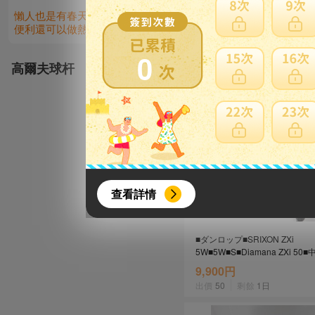
懶人也是有春天的～Vitantonio鬆餅機 操作
爬山健行對身
便利還可以做熱壓吐司
包會讓你生不
0
高爾夫球杆
{literal}
{/literal}
查看詳情
■ダンロップ■SRIXON ZXi
5W■5W■S■Diamana ZXi 50
9,900円
出價
50
剩餘
1日
【8月簽到活動】
活動期間：