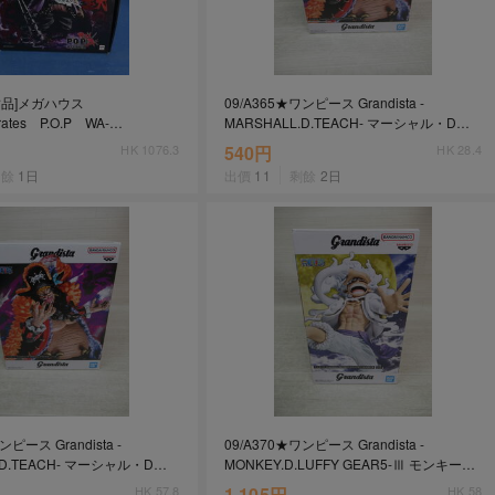
開封品]メガハウス
09/A365★ワンピース Grandista -
Pirates P.O.P WA-
MARSHALL.D.TEACH- マーシャル・D・
M 百獣のカイドウ
ティーチ★黒ひげ★フィギュア★バンプレ
HK 1076.3
540円
HK 28.4
スト★プライズ★未開封品
剩餘
1日
出價
11
剩餘
2日
ンピース Grandista -
09/A370★ワンピース Grandista -
.D.TEACH- マーシャル・D・
MONKEY.D.LUFFY GEAR5-Ⅲ モンキー・
黒ひげ★フィギュア★バンプレ
D・ルフィ ギア5★フィギュア★ニカ★バ
HK 57.8
1,105円
HK 58