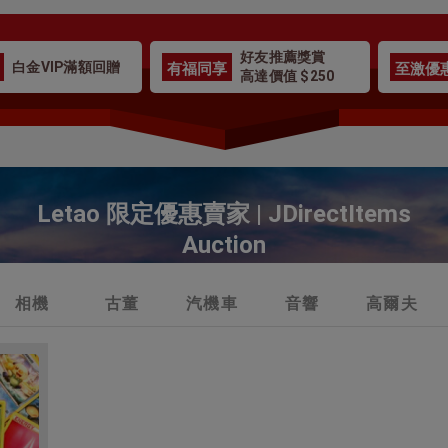
好友推薦獎賞
有福同享
至激優
白金VIP滿額回贈
高達價值 $250
Letao 限定優惠賣家 | JDirectItems
Auction
相機
古董
汽機車
音響
高爾夫