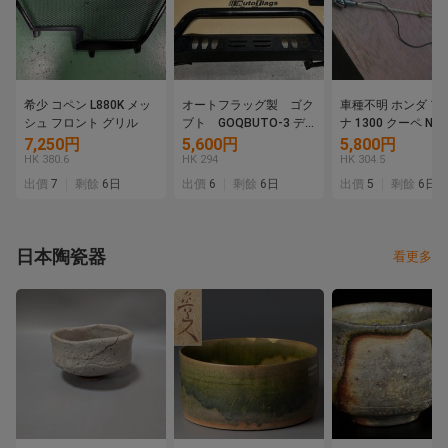
希少 コペン L880K メッ
オートフラッグ製 ゴク
車種不明 ホンダ ア
シュ フロント グリル
ブト GOQBUTO-3 デ
ナ 1300 クーペ N36
リカD:5 中期型 CV1W
TN360 ライフ 360 
7,250円
5,600円
5,800円
中古 バンパーガード
S800 昭和 旧車
HK 380.6
HK 294
HK 304.5
カンガルーバンパー
ロ ビンテージ 古い
出價
7
剩餘
6日
出價
6
剩餘
6日
出價
5
剩餘
6日
速有鉛 レア物 当
日本陶瓷器
看更多