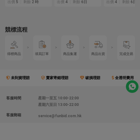
出價
5
剩餘
2 時
出價
4
剩餘
6日
出價
4
剩餘
6日
競標流程
>
>
>
>
得標商品
填寫訂單
商品集運
商品出貨
完成交易
未到貨理賠
賣家寄錯理賠
破損理賠
全透明費用
客服時間
星期一至五 10:00-22:00
星期六至日 13:00-22:00
客服郵箱
service@funbid.com.hk
聯絡我們