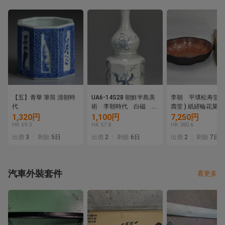
【五】青華 筆筒 清朝時
UA6-14S28 朝鮮半島美
李朝 平壌松寿堂製 
代
術 李朝時代 白磁 染
壽堂 ) 紙縒輪花
付 青花 花瓶 面取
楽浪文様彩漆器 楽
1,320円
1,100円
7,250円
花入 古物 時代花器
器 朝鮮美術
HK 69.3
HK 57.8
HK 380.6
花道具
出價
3
剩餘
5日
出價
2
剩餘
6日
出價
2
剩餘
7日
汽車外裝套件
看更多