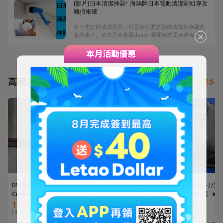
(影片)日本清潔神器! 海鷗牌日本電動清潔刷組專攻
難搞細縫
有一支好的清潔用具，可是每位婆婆媽媽清潔家務最在
意的事了。這次平台會員Jason要開箱的是來自海鷗牌
的日本電動清潔刷組，全長112公分，剛好的長度可以拿
來刷較高難清潔之處，施力也不致於過度困難。共附
大、小兩種刷頭，小刷頭對牆縫、馬桶內側等難以清潔
之處，攻效非常好，大刷頭自然便於大面積刷洗。快來
看看精彩內容吧。
高爾夫球杆
看更多
DW用+5W用セット
【中古】★左・レフティ
【中古・訳あり/試
Crime Of Angel B.Angel
★ 1円 スタート! テーラ
用、刻印あり】★左
FLEX-Ⅴ(SR相当) クライ
ーメイド 2025 Qi35 ド
フティ★ テーラー
1円
5,775円
6,325円
ムオブエンジェル バー
ライバー（10.5°）
ド 2025 Qi35 ドラ
HK 0.1
HK 303.2
HK 332.1
ニングエンジェル
【SR】2025 Diamana
ー（10.5°）【S】