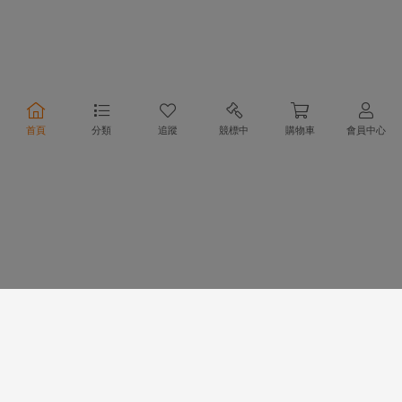
合作夥伴
首頁
分類
追蹤
競標中
購物車
會員中心
物流方式
支付方式
行動購物