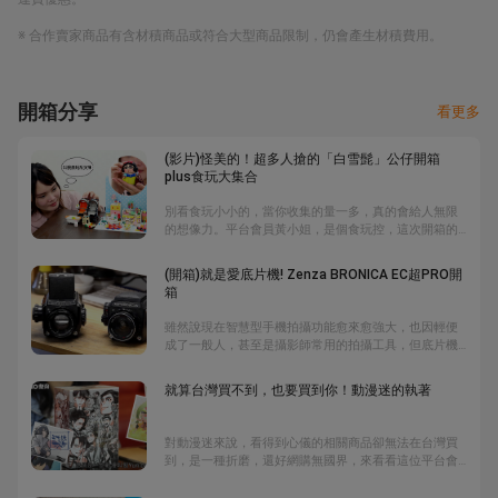
※ 合作賣家商品有含材積商品或符合大型商品限制，仍會產生材積費用。
開箱分享
看更多
(影片)怪美的！超多人搶的「白雪髭」公仔開箱
plus食玩大集合
別看食玩小小的，當你收集的量一多，真的會給人無限
的想像力。平台會員黃小姐，是個食玩控，這次開箱的
量只是她收集的「一小小部分」。當初為了標下「白雪
髭」，她費了不少心思，因為太多人搶了，最後以4000
(開箱)就是愛底片機! Zenza BRONICA EC超PRO開
元得標。一起來看她的可愛開箱。
箱
雖然說現在智慧型手機拍攝功能愈來愈強大，也因輕便
成了一般人，甚至是攝影師常用的拍攝工具，但底片機
依然佔有一片天，原因無它，就在於相機的操作手感與
底片的懷舊感。樂淘會員阿哲這次要開箱的是Bronica
就算台灣買不到，也要買到你！動漫迷的執著
EC搭配超少見的Zenza鏡頭，究竟它的特別之處在哪，
就讓阿哲為你說明白。另外，他也加碼介紹Pentacon
P six與Mamiya Press Super23，既精彩又專業。
對動漫迷來說，看得到心儀的相關商品卻無法在台灣買
到，是一種折磨，還好網購無國界，來看看這位平台會
員到底買了哪些台灣買不到的動漫商品吧。