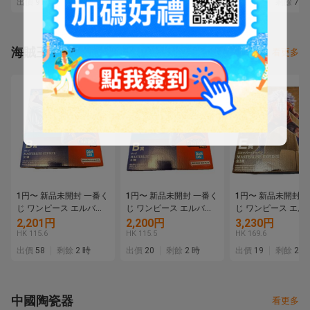
出價
91
剩餘
7日
出價
33
剩餘
7日
出價
29
剩餘
7日
BLUE TM50（ブルー）
Diamana GT60（
マナ）
海賊王
看更多
1円〜 新品未開封 一番く
1円〜 新品未開封 一番く
1円〜 新品未開封 
じ ワンピース エルバフ
じ ワンピース エルバフ
じ ワンピース エル
編 GIANT BASH!! Vol.2 B
編 GIANT BASH!! Vol.2 B
編 GIANT BASH!! Vo
2,201円
2,200円
3,230円
賞 サンジ MASTERLISE
賞 サンジ MASTERLISE
賞 スコッパー・ギ
HK 115.6
HK 115.5
HK 169.6
EXPIECE フィギュア
EXPIECE フィギュア
ン MASTERLISE
出價
58
剩餘
2 時
出價
20
剩餘
2 時
出價
19
剩餘
2 時
②
EXPIECE フィギュ
中國陶瓷器
看更多