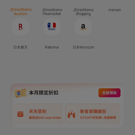
JDirectItems
JDirectItems
JDirectItems
mercari
Auction
Fleamarket
Shopping
日本樂天
Rakuma
日本Amazon