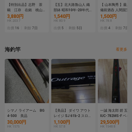
【特別出品】志野 茶
【五】北大路魯山人 織
【 山本陶秀 】最上
碗 江存 在銘 桃山時
部鉢 昭和10年-20年代
備前酒呑 人間国宝 
代
共箱無
保証
3,880円
1,540円
1,500円
HK 203.7
HK 80.9
HK 78.8
出價
16
剩餘
7日
出價
5
剩餘
5日
出價
4
剩餘
7日
海釣竿
看更多
シマノ ライアーム BG
【美品】 ダイワ アウト
一誠 海太郎 碧 五十
4-500 美品
レイジ SJ 61b-2 スロー
IUC-782MS-F ベ
ジギング ジギングロッ
デル issei
30,000円
1,100円
29,500円
ド Outrage
HK 1575
HK 57.8
HK 1548.8