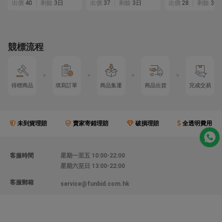
出價
40
剩餘
3日
出價
37
剩餘
3日
出價
28
剩餘
3日
競標流程
>
>
>
>
得標商品
填寫訂單
商品集運
商品出貨
完成交易
未到貨理賠
賣家寄錯理賠
破損理賠
全透明費用
客服時間
星期一至五 10:00-22:00
星期六至日 13:00-22:00
客服郵箱
service@funbid.com.hk
聯絡我們