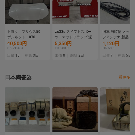
トヨタ プリウス50
zc33s スイフトスポー
旧車 当時物 メッキ
ボンネット 070
ツ マッドフラップ 泥
フアンテナ 新品 ス
除け
フロンテ クーペ 36
40,500円
5,350円
1,120円
LC10W セルボ SS2
HK 2126.3
HK 280.9
HK 58.8
すゞ ベレット GT G
出價
15
剩餘
3日
出價
8
剩餘
2日
出價
7
剩餘
5日
PR90 PR91W FF1 
ニ
日本陶瓷器
看更多