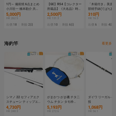
1円～ 備前焼 6点まとめ
【GE】R54【コレクター
「木箱付き」美濃焼
小川壮一 橋本勘介 共箱
所蔵品】《大名品》時代
部焼手鉢(てばち)」
共布 栞付き ぐい呑み 酒
瀬戸黒茶碗/日本美術 美
品 送料無料 1円
5,000円
2,500円
310円
盃 酒杯 酒器 花入 花器
濃焼 茶道具 骨董品 時代
【180-21.NT】
HK 262.5
HK 131.3
HK 16.3
陶器 陶芸 工芸品 骨董 木
品 美術品 古美術品 sm
出價
18
剩餘
2日
出價
10
剩餘
6日
出價
6
剩餘
4日
箱
海釣竿
看更多
シマノ 22 セフィアエク
がまかつ がま磯 チタ二
ダイワ リーガル 4-4
スチューン ティップエ
ウム チタン タモ枠
投
ギング S68MH-S 美品
45cm タモ網付 タモケー
4,730円
5,193円
1,068円
ス付属
HK 248.3
HK 272.6
HK 56.1