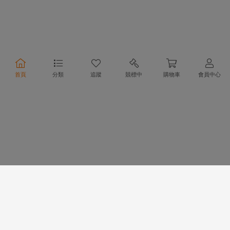
合作夥伴
首頁
分類
追蹤
競標中
購物車
會員中心
物流方式
支付方式
行動購物