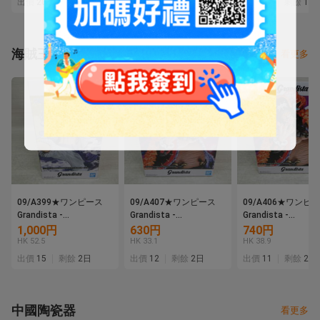
出價
20
剩餘
5 時
出價
16
剩餘
5日
出價
15
剩餘
1日
(SR) ★
海賊王
看更多
09/A399★ワンピース
09/A407★ワンピース
09/A406★ワンピ
Grandista -
Grandista -
Grandista -
MONKEY.D.LUFFY
MARSHALL.D.TEACH-
MARSHALL.D.TEAC
1,000円
630円
740円
GEAR5-Ⅲ モンキー・
マーシャル・D・ティー
マーシャル・D・テ
HK 52.5
HK 33.1
HK 38.9
D・ルフィ ギア5★フィ
チ★黒ひげ★フィギュア
チ★黒ひげ★フィギ
出價
15
剩餘
2日
出價
12
剩餘
2日
出價
11
剩餘
2日
ギュア★ニカ★バンダイ
★バンプレスト★プライ
★バンプレスト★プ
★プライズ★未開封品
ズ★未開封品
ズ★未開封品
中國陶瓷器
看更多