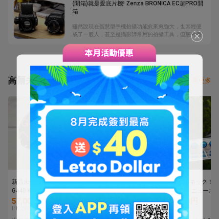
(開箱)就是愛底片機! Zenza BRONICA EC超PRO開
箱
雖然說現在智慧型手機拍攝功能愈來愈強大，也因輕便
成了一般人，甚至是攝影師常用的拍攝工具，但底片機
依然佔有一片天，原因無它，就在於相機的操作手感與
底片的懷舊感。樂淘會員阿哲這次要開箱的是Bronica
EC搭配超少見的Zenza鏡頭，究竟它的特別之處在哪，
就讓阿哲為你說明白。另外，他也加碼介紹Pentacon
P six與Mamiya Press Super23，既精彩又專業。
高爾夫球杆
看更多
新品未使用ピン PING
１円★MUTSUMI
ツイストネック！！
G440 K9.0 ドライバーヘ
HONMA ムツミ ホンマ
セレクト ニューポー
ッド 1Wヘッド単品
鳳凰 -NEW MH488MAX-
☆ ミラーフィニッ
57,000円
4,180円
20,000円
高反発 チタンドライバ
ュ！正規品です！
HK 2992.5
HK 219.5
HK 1050
ー ブラックIP 10.5度