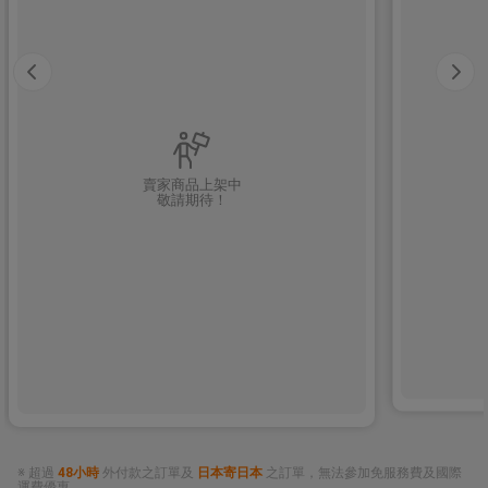
賣家商品上架中
敬請期待！
※ 超過
48小時
外付款之訂單及
日本寄日本
之訂單，無法參加免服務費及國際
運費優惠。