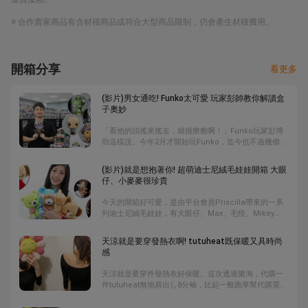
※ 合作賣家商品有含材積商品或符合大型商品限制，仍會產生材積費用。
開箱分享
看更多
(影片)男女通吃! Funko太可愛 玩家彭帥教你解讀盒
子奧妙
「看他的頭搖來搖去，就很療癒啊！」Funko玩家彭博
劭這樣說。今年2月才開始玩Funko，迄今也不過幾個
月，但他的家裡已有上千隻Funko，滿離譜的。這是一
種大頭小身體的公仔，有的還會搖頭，你可以說它是放
(影片)就是想抱著你! 超萌迪士尼絨毛娃娃開箱 大眼
大版的扭蛋公仔，由於常與電影卡通聯結，推出復仇者
仔、小麥麥很珍貴
聯盟、玩具總動員或迪士尼卡通裡的角色玩具，不管是
正派反派或帥哥美女，都以一種「可愛」模樣造型現
今天的開箱好可愛，是由平台會員Priscilla帶來的一系
身，讓人毫無招架之力。
列迪士尼絨毛娃娃，有大眼仔、Max、毛怪、Mikey
等，其中還有不少是很難買到的，喜歡娃娃的你，一定
要來看看的啦。為什麼喜歡娃娃? Priscilla說：「它們
天涼就是要穿發熱衣啊! tutuheat既保暖又具時尚
給我安全感。」
感
天涼就是要穿件發熱衣好保暖。這次透過樂淘，代購一
件tutuheat無地肩出し8分袖，比起一般跑單幫代購需要
780元，到letao樂淘日本代購一件只要360元，等於買一
送一，非常划算，也讓我忍不住一次入手二件。