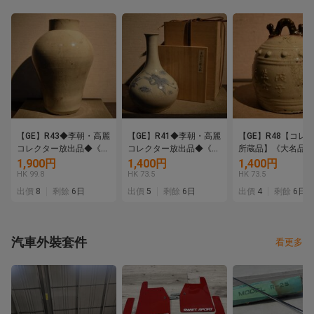
【GE】R43◆李朝・高麗
【GE】R41◆李朝・高麗
【GE】R48【コレ
コレクター放出品◆《大
コレクター放出品◆《大
所蔵品】《大名品》
名品》時代 李朝白磁壺/
名品》時代 李朝染付雲
陶釣鐘/中国美術 中
1,900円
1,400円
1,400円
中国美術 中国古玩 朝鮮
鶴紋花瓶/中国美術 中国
玩 朝鮮 韓国 陶器 
HK 99.8
HK 73.5
HK 73.5
韓国 壷 骨董品 時代品 美
古玩 花器 骨董品 時代品
鈴 骨董品 時代品 
出價
8
剩餘
6日
出價
5
剩餘
6日
出價
4
剩餘
6日
術品 古美術品 sd
美術品 古美術品 sd
古美術品 sd
汽車外裝套件
看更多