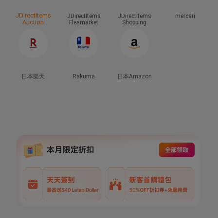
JDirectItems
JDirectItems
JDirectItems
mercari
Auction
Fleamarket
Shopping
日本樂天
Rakuma
日本Amazon