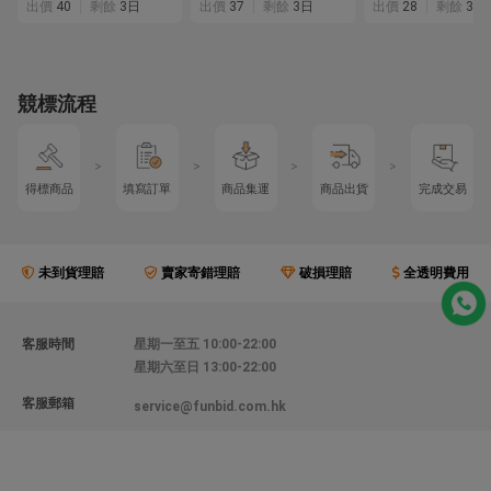
出價
40
剩餘
3日
出價
37
剩餘
3日
出價
28
剩餘
3日
競標流程
>
>
>
>
得標商品
填寫訂單
商品集運
商品出貨
完成交易
未到貨理賠
賣家寄錯理賠
破損理賠
全透明費用
客服時間
星期一至五 10:00-22:00
星期六至日 13:00-22:00
客服郵箱
service@funbid.com.hk
聯絡我們