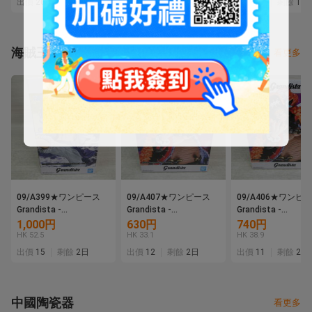
出價
20
剩餘
5 時
出價
16
剩餘
5日
出價
15
剩餘
1日
(SR) ★
海賊王
看更多
09/A399★ワンピース
09/A407★ワンピース
09/A406★ワンピ
Grandista -
Grandista -
Grandista -
MONKEY.D.LUFFY
MARSHALL.D.TEACH-
MARSHALL.D.TEAC
1,000円
630円
740円
GEAR5-Ⅲ モンキー・
マーシャル・D・ティー
マーシャル・D・テ
HK 52.5
HK 33.1
HK 38.9
D・ルフィ ギア5★フィ
チ★黒ひげ★フィギュア
チ★黒ひげ★フィギ
出價
15
剩餘
2日
出價
12
剩餘
2日
出價
11
剩餘
2日
ギュア★ニカ★バンダイ
★バンプレスト★プライ
★バンプレスト★プ
★プライズ★未開封品
ズ★未開封品
ズ★未開封品
中國陶瓷器
看更多