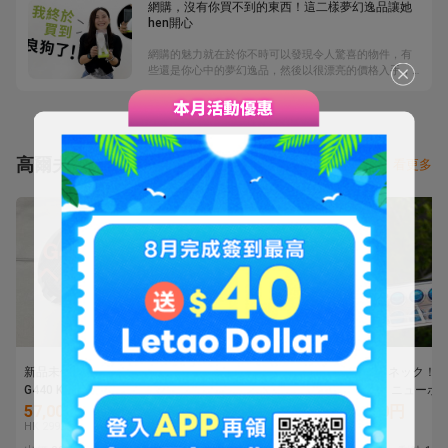
網購，沒有你買不到的東西！這二樣夢幻逸品讓她
hen開心
網購的魅力就在於你不時可以發現令人驚喜的物件，有
些還是你心中的夢幻逸品，然後以很漂亮的價格入手，
這樣的開心事讓會讓人笑得合不攏嘴的。
高爾夫球杆
看更多
新品未使用ピン PING
１円★MUTSUMI
ツイストネック！！
G440 K9.0 ドライバーヘ
HONMA ムツミ ホンマ
セレクト ニューポー
ッド 1Wヘッド単品
鳳凰 -NEW MH488MAX-
☆ ミラーフィニッ
57,000円
4,180円
20,000円
高反発 チタンドライバ
ュ！正規品です！
HK 2992.5
HK 219.5
HK 1050
ー ブラックIP 10.5度