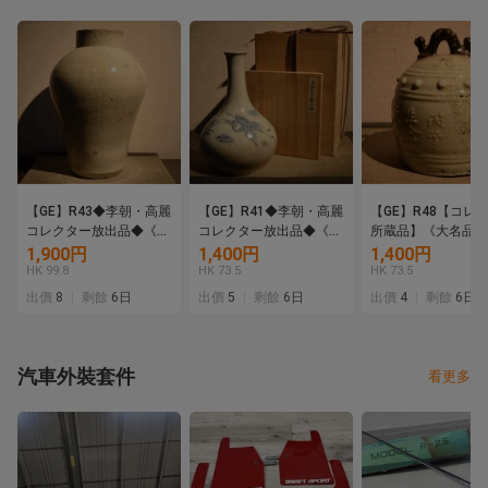
【GE】R43◆李朝・高麗
【GE】R41◆李朝・高麗
【GE】R48【コレ
コレクター放出品◆《大
コレクター放出品◆《大
所蔵品】《大名品》
名品》時代 李朝白磁壺/
名品》時代 李朝染付雲
陶釣鐘/中国美術 中
1,900円
1,400円
1,400円
中国美術 中国古玩 朝鮮
鶴紋花瓶/中国美術 中国
玩 朝鮮 韓国 陶器 
HK 99.8
HK 73.5
HK 73.5
韓国 壷 骨董品 時代品 美
古玩 花器 骨董品 時代品
鈴 骨董品 時代品 
出價
8
剩餘
6日
出價
5
剩餘
6日
出價
4
剩餘
6日
術品 古美術品 sd
美術品 古美術品 sd
古美術品 sd
汽車外裝套件
看更多