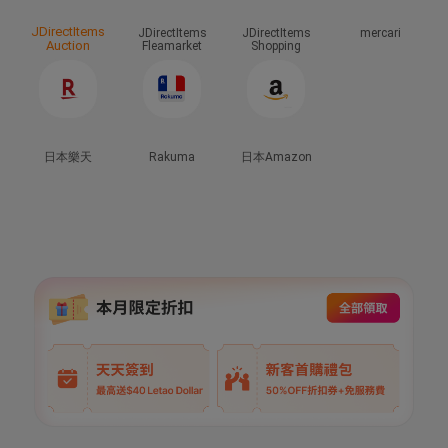
JDirectItems
JDirectItems
JDirectItems
mercari
Auction
Fleamarket
Shopping
日本樂天
Rakuma
日本Amazon