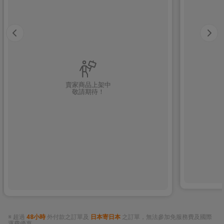
賣家商品上架中
敬請期待！
※ 超過
48小時
外付款之訂單及
日本寄日本
之訂單，無法參加免服務費及國際
運費優惠。