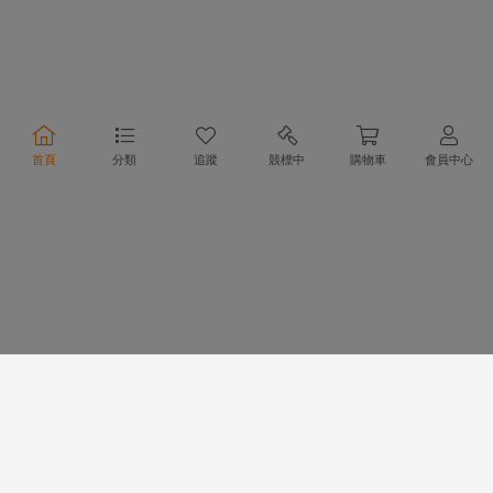
合作夥伴
首頁
分類
追蹤
競標中
購物車
會員中心
物流方式
支付方式
行動購物