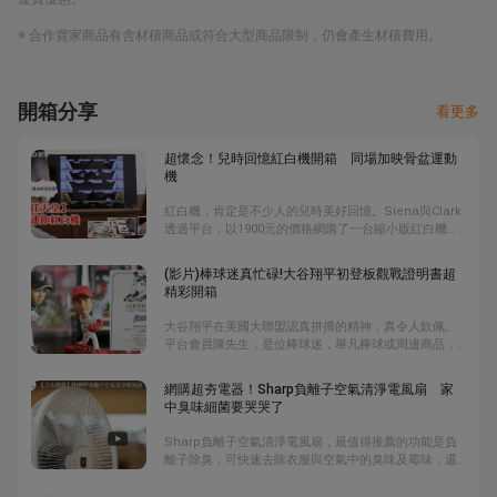
※ 合作賣家商品有含材積商品或符合大型商品限制，仍會產生材積費用。
開箱分享
看更多
超懷念！兒時回憶紅白機開箱 同場加映骨盆運動
機
紅白機，肯定是不少人的兒時美好回憶。Siena與Clark
透過平台，以1900元的價格網購了一台縮小版紅白機，
內建30個遊戲，一開箱，心情就好high，同時他們也網
購了一台時下最夯的骨盆運動機，你能想像一邊坐在骨
(影片)棒球迷真忙碌!大谷翔平初登板觀戰證明書超
盆運動機上運動，一邊打電動玩具的景象嗎?
精彩開箱
大谷翔平在美國大聯盟認真拼搏的精神，真令人欽佩。
平台會員陳先生，是位棒球迷，舉凡棒球或周邊商品，
都是他的收藏之列，大谷翔平系列商品也不例外。在影
片中，他除了大方分享大谷翔平可愛公仔外，還有一張
網購超夯電器！Sharp負離子空氣清淨電風扇 家
他初登板的觀戰證明書，非常難得，另外還有好多張大
中臭味細菌要哭哭了
谷翔平首戰、首安、首轟、首勝等紀念門票，棒球迷可
千萬別錯過了。
Sharp負離子空氣清淨電風扇，最值得推薦的功能是負
離子除臭，可快速去除衣服與空氣中的臭味及霉味，還
有貼心設計兒童安全鎖，不用擔心小朋友誤觸影響風量
設定。