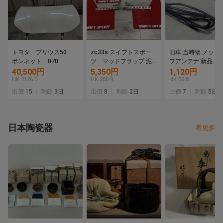
トヨタ プリウス50
zc33s スイフトスポー
旧車 当時物 メッキ
ボンネット 070
ツ マッドフラップ 泥
フアンテナ 新品 ス
除け
フロンテ クーペ 36
40,500円
5,350円
1,120円
LC10W セルボ SS2
HK 2126.3
HK 280.9
HK 58.8
すゞ ベレット GT G
出價
15
剩餘
3日
出價
8
剩餘
2日
出價
7
剩餘
5日
PR90 PR91W FF1 
ニ
日本陶瓷器
看更多