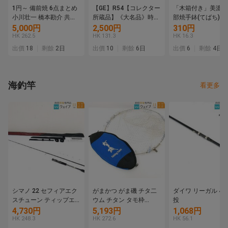
1円～ 備前焼 6点まとめ
【GE】R54【コレクター
「木箱付き」美濃焼
小川壮一 橋本勘介 共箱
所蔵品】《大名品》時代
部焼手鉢(てばち)」
共布 栞付き ぐい呑み 酒
瀬戸黒茶碗/日本美術 美
品 送料無料 1円
5,000円
2,500円
310円
盃 酒杯 酒器 花入 花器
濃焼 茶道具 骨董品 時代
【180-21.NT】
HK 262.5
HK 131.3
HK 16.3
陶器 陶芸 工芸品 骨董 木
品 美術品 古美術品 sm
出價
18
剩餘
2日
出價
10
剩餘
6日
出價
6
剩餘
4日
箱
海釣竿
看更多
シマノ 22 セフィアエク
がまかつ がま磯 チタ二
ダイワ リーガル 4-4
スチューン ティップエ
ウム チタン タモ枠
投
ギング S68MH-S 美品
45cm タモ網付 タモケー
4,730円
5,193円
1,068円
ス付属
HK 248.3
HK 272.6
HK 56.1