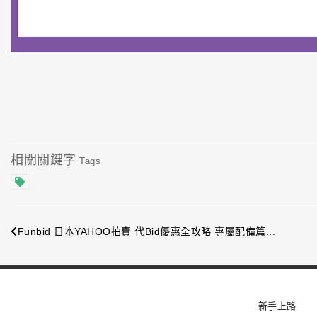
相關關鍵字
Tags
Funbid 日本YAHOO拍賣 代Bid優惠全攻略 專屬配備篇...
新手上路