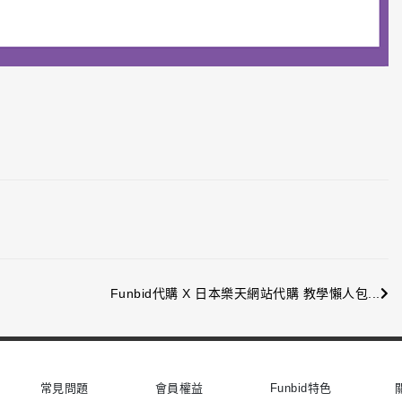
Funbid代購 X 日本樂天網站代購 教學懶人包...
常見問題
會員權益
Funbid特色