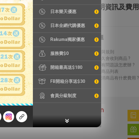
全額理賠
全透明資訊及費用
日本樂天優惠
日本全網代購優惠
特別服務
常見問題
Rakuma獨家優惠
鐵壺漏水檢測
費用說明
精品鑑定
議價方式與規則
服務費$0
輪框拆除
結標後多久會收到商品 ?
加強包裝
收到商品有問題該怎麽辦 ?
開箱最高送$180
無法進口商品列表
得標後取消商品有什麽費用 ?
FB開箱分享送$30
會員分級制度