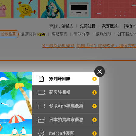
您好，
請登入
免費註冊
我要匯款
購物車
公眾假期
最新公告
客服留言
開箱分享
服務說明
下載APP
8月最新活動總覽
新增「恒生虛擬帳號」增值方式
簽到賺回饋
新客註冊禮
領取App專屬優惠
日本拍賣獨家優惠
mercari優惠