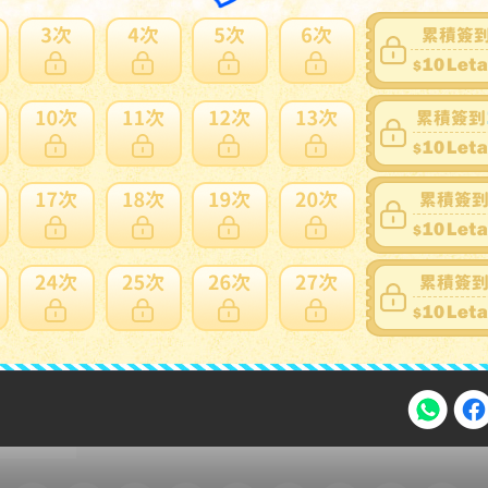
家寄錯全額處理
運送損壞
支付方式
FPS 轉數快 / Tap & Go 拍住賞 - FPS
銀行過數
Payme
自取點現金儲值
Alipay HK
信用卡
注意事項