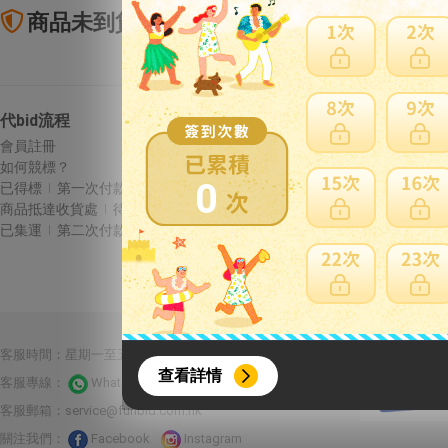
商品未到貨全額理賠
賣
代bid流程
Letao保障
會員註冊
商品未到貨全額理賠
如何競標？
賣家寄錯全額處理
0
已得標
第一次付款
運送損壞全額理賠
商品抵達收貨處
待集運
全透明資訊及費用
已集運
第二次付款
{literal}
{/literal}
合作夥伴：
客服時間：星期一至五 10:00-22:00 星期六至日13:00-22:00
查看詳情
客服專線：
Whatsapp 線上客服
客服郵箱：
service@funbid.com.hk
關注我們：
Facebook
Instagram