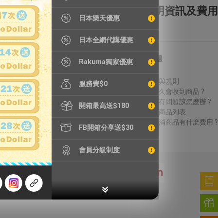
全額理賠
全透明資訊及費用
日本樂天優惠
日本全網代購優惠
特別服務
常見問題
Rakuma獨家優惠
鐵壺漏水檢測
費用說明
精品鑑定
議價方式與規則
服務費$0
輪框拆除
結標後多久會收到商品 ?
加強包裝
收到商品有問題該怎麽辦 ?
開箱最高送$180
無法進口商品列表
得標後取消商品有什麽費用 ?
FB開箱分享送$30
會員分級制度