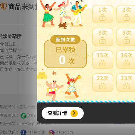
商品未到貨全額理賠
賣
代bid流程
Letao保障
會員註冊
商品未到貨全額理賠
如何競標？
賣家寄錯全額處理
0
已得標
第一次付款
運送損壞全額理賠
商品抵達收貨處
待集運
全透明資訊及費用
已集運
第二次付款
{literal}
{/literal}
合作夥伴：
客服時間：星期一至五 10:00-22:00 星期六至日13:00-22:00
查看詳情
客服專線：
Whatsapp 線上客服
客服郵箱：
service@funbid.com.hk
關注我們：
Facebook
Instagram