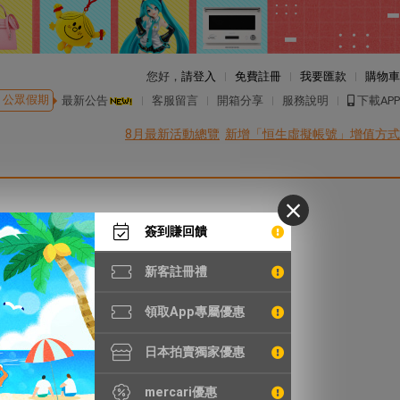
您好，
請登入
免費註冊
我要匯款
購物車
公眾假期
最新公告
客服留言
開箱分享
服務說明
下載APP
8月最新活動總覽
新增「恒生虛擬帳號」增值方式
簽到賺回饋
新客註冊禮
領取App專屬優惠
日本拍賣獨家優惠
mercari優惠