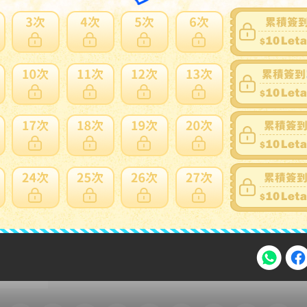
家寄錯全額處理
運送損壞
支付方式
FPS 轉數快 / Tap & Go 拍住賞 - FPS
銀行過數
Payme
自取點現金儲值
Alipay HK
信用卡
注意事項