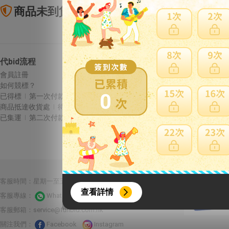
商品未到貨全額理賠
賣
代bid流程
Letao保障
會員註冊
商品未到貨全額理賠
如何競標？
賣家寄錯全額處理
0
已得標
第一次付款
運送損壞全額理賠
商品抵達收貨處
待集運
全透明資訊及費用
已集運
第二次付款
{literal}
{/literal}
合作夥伴：
客服時間：星期一至五 10:00-22:00 星期六至日13:00-22:00
查看詳情
客服專線：
Whatsapp 線上客服
客服郵箱：
service@funbid.com.hk
關注我們：
Facebook
Instagram