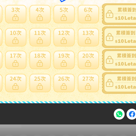
家寄錯全額處理
運送損壞
支付方式
FPS 轉數快 / Tap & Go 拍住賞 - FPS
銀行過數
Payme
自取點現金儲值
Alipay HK
信用卡
注意事項