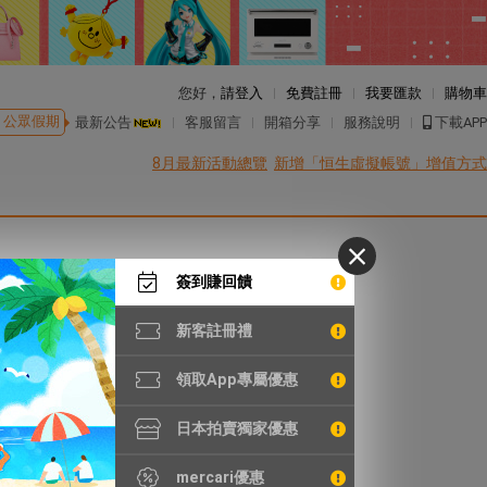
您好，
請登入
免費註冊
我要匯款
購物車
公眾假期
最新公告
客服留言
開箱分享
服務說明
下載APP
8月最新活動總覽
新增「恒生虛擬帳號」增值方式
簽到賺回饋
新客註冊禮
領取App專屬優惠
日本拍賣獨家優惠
mercari優惠