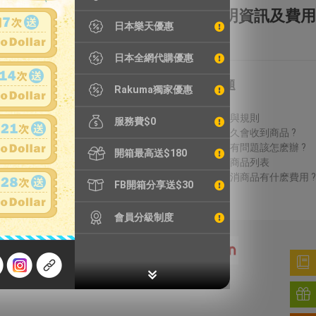
全額理賠
全透明資訊及費用
日本樂天優惠
日本全網代購優惠
特別服務
常見問題
Rakuma獨家優惠
鐵壺漏水檢測
費用說明
精品鑑定
議價方式與規則
服務費$0
輪框拆除
結標後多久會收到商品 ?
加強包裝
收到商品有問題該怎麽辦 ?
開箱最高送$180
無法進口商品列表
得標後取消商品有什麽費用 ?
FB開箱分享送$30
會員分級制度