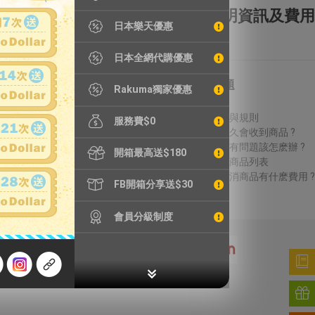
全額理賠
全透明資訊及費用
日本樂天優惠
日本全網代購優惠
特別服務
常見問題
Rakuma獨家優惠
鐵壺漏水檢測
費用說明
精品鑑定
議價方式與規則
服務費$0
輪框拆除
結標後多久會收到商品 ?
加強包裝
收到商品有問題該怎麽辦 ?
開箱最高送$180
無法進口商品列表
得標後取消商品有什麽費用 ?
FB開箱分享送$30
會員分級制度