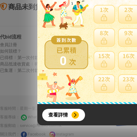
商品未到貨全額理賠
賣
代bid流程
Letao保障
會員註冊
商品未到貨全額理賠
如何競標？
賣家寄錯全額處理
0
已得標
第一次付款
運送損壞全額理賠
商品抵達收貨處
待集運
全透明資訊及費用
已集運
第二次付款
{literal}
{/literal}
合作夥伴：
客服時間：星期一至五 10:00-22:00 星期六至日13:00-22:00
查看詳情
客服專線：
Whatsapp 線上客服
客服郵箱：
service@funbid.com.hk
關注我們：
Facebook
Instagram