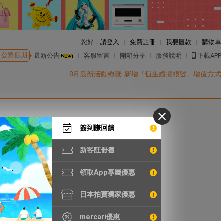
您好，
請登入
免費註冊
我要匯款
購物車
公眾假期
最新公告
客服留言
開箱分享
服務說明
下載APP
8月最新活動總覽
新增「恒生虛擬帳號」增值方式
簽到賺回饋
新客註冊禮
領取App專屬優惠
日本拍賣獨家優惠
mercari優惠