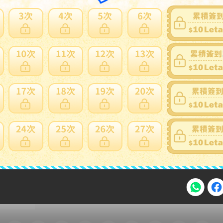
家寄錯全額處理
運送損壞
支付方式
FPS 轉數快 / Tap & Go 拍住賞 - FPS
銀行過數
Payme
自取點現金儲值
Alipay HK
信用卡
注意事項