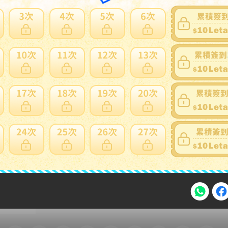
家寄錯全額處理
運送損壞
支付方式
FPS 轉數快 / Tap & Go 拍住賞 - FPS
銀行過數
Payme
自取點現金儲值
Alipay HK
信用卡
注意事項