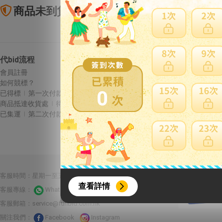
商品未到貨全額理賠
賣
代bid流程
Letao保障
會員註冊
商品未到貨全額理賠
如何競標？
賣家寄錯全額處理
0
已得標
第一次付款
運送損壞全額理賠
商品抵達收貨處
待集運
全透明資訊及費用
已集運
第二次付款
{literal}
{/literal}
合作夥伴：
客服時間：星期一至五 10:00-22:00 星期六至日13:00-22:00
查看詳情
客服專線：
Whatsapp 線上客服
客服郵箱：
service@funbid.com.hk
關注我們：
Facebook
Instagram