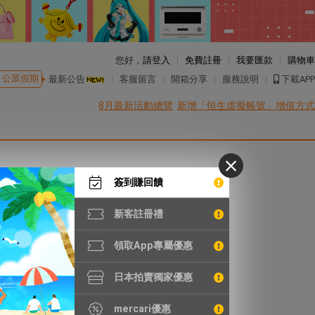
您好，
請登入
免費註冊
我要匯款
購物車
公眾假期
最新公告
客服留言
開箱分享
服務說明
下載APP
8月最新活動總覽
新增「恒生虛擬帳號」增值方式
簽到賺回饋
新客註冊禮
領取App專屬優惠
日本拍賣獨家優惠
mercari優惠