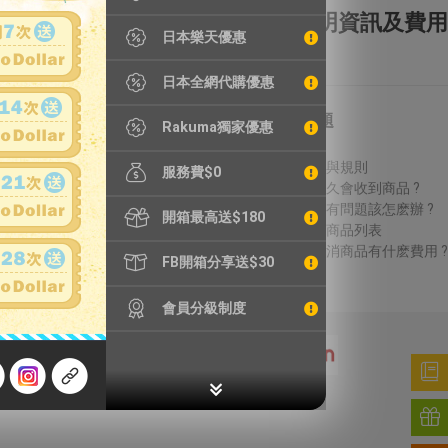
全額理賠
全透明資訊及費用
日本樂天優惠
日本全網代購優惠
特別服務
常見問題
Rakuma獨家優惠
鐵壺漏水檢測
費用說明
精品鑑定
議價方式與規則
服務費$0
輪框拆除
結標後多久會收到商品 ?
加強包裝
收到商品有問題該怎麽辦 ?
開箱最高送$180
無法進口商品列表
得標後取消商品有什麽費用 ?
FB開箱分享送$30
會員分級制度