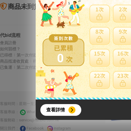
商品未到貨全額理賠
賣
代bid流程
Letao保障
會員註冊
商品未到貨全額理賠
如何競標？
賣家寄錯全額處理
0
已得標
第一次付款
運送損壞全額理賠
商品抵達收貨處
待集運
全透明資訊及費用
已集運
第二次付款
{literal}
{/literal}
合作夥伴：
客服時間：星期一至五 10:00-22:00 星期六至日13:00-22:00
查看詳情
客服專線：
Whatsapp 線上客服
客服郵箱：
service@funbid.com.hk
關注我們：
Facebook
Instagram