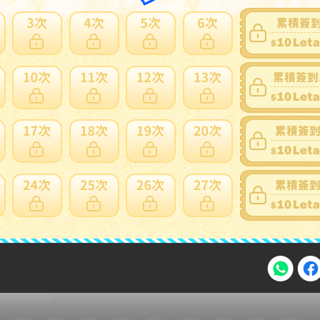
家寄錯全額處理
運送損壞
支付方式
FPS 轉數快 / Tap & Go 拍住賞 - FPS
銀行過數
Payme
自取點現金儲值
Alipay HK
信用卡
注意事項