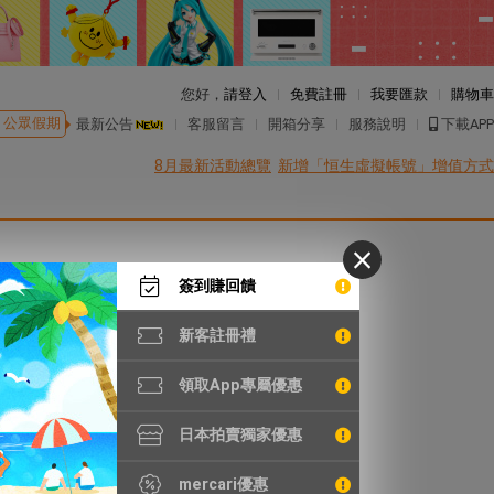
您好，
請登入
免費註冊
我要匯款
購物車
公眾假期
最新公告
客服留言
開箱分享
服務說明
下載APP
8月最新活動總覽
新增「恒生虛擬帳號」增值方式
簽到賺回饋
新客註冊禮
領取App專屬優惠
日本拍賣獨家優惠
mercari優惠