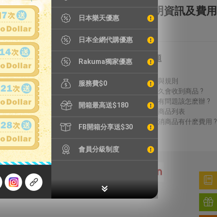
全額理賠
全透明資訊及費用
日本樂天優惠
日本全網代購優惠
特別服務
常見問題
Rakuma獨家優惠
鐵壺漏水檢測
費用說明
精品鑑定
議價方式與規則
服務費$0
輪框拆除
結標後多久會收到商品 ?
加強包裝
收到商品有問題該怎麽辦 ?
開箱最高送$180
無法進口商品列表
得標後取消商品有什麽費用 ?
FB開箱分享送$30
會員分級制度