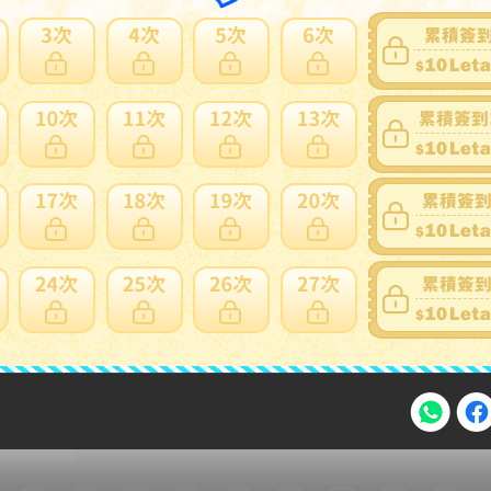
家寄錯全額處理
運送損壞
支付方式
FPS 轉數快 / Tap & Go 拍住賞 - FPS
銀行過數
Payme
自取點現金儲值
Alipay HK
信用卡
注意事項