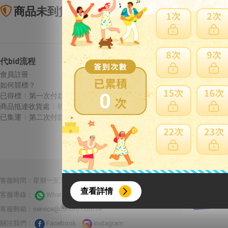
商品未到貨全額理賠
賣
代bid流程
Letao保障
會員註冊
商品未到貨全額理賠
如何競標？
賣家寄錯全額處理
0
已得標
第一次付款
運送損壞全額理賠
商品抵達收貨處
待集運
全透明資訊及費用
已集運
第二次付款
{literal}
{/literal}
合作夥伴：
客服時間：星期一至五 10:00-22:00 星期六至日13:00-22:00
查看詳情
客服專線：
Whatsapp 線上客服
客服郵箱：
service@funbid.com.hk
關注我們：
Facebook
Instagram