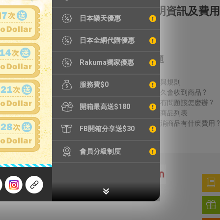
全額理賠
全透明資訊及費用
日本樂天優惠
日本全網代購優惠
特別服務
常見問題
Rakuma獨家優惠
鐵壺漏水檢測
費用說明
精品鑑定
議價方式與規則
服務費$0
輪框拆除
結標後多久會收到商品 ?
加強包裝
收到商品有問題該怎麽辦 ?
開箱最高送$180
無法進口商品列表
得標後取消商品有什麽費用 ?
FB開箱分享送$30
會員分級制度