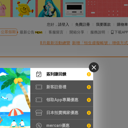
您好，
請登入
免費註冊
我要匯款
購物車
公眾假期
最新公告
客服留言
開箱分享
服務說明
下載APP
8月最新活動總覽
新增「恒生虛擬帳號」增值方式
簽到賺回饋
新客註冊禮
領取App專屬優惠
日本拍賣獨家優惠
mercari優惠